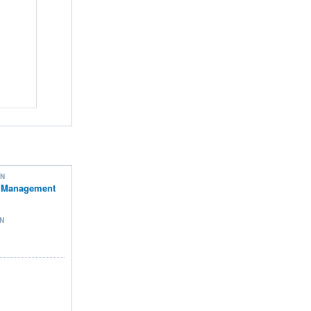
ON
 Management
N