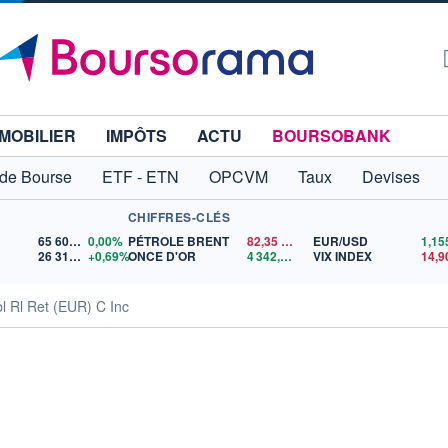
MOBILIER
IMPÔTS
ACTU
BOURSOBANK
 de Bourse
ETF - ETN
OPCVM
Taux
Devises
CHIFFRES-CLÉS
65 606,71
0,00%
PÉTROLE BRENT
82,35
$US
EUR/USD
26 319,45
+0,69%
ONCE D'OR
4 342,26
$US
VIX INDEX
14,9
l Rl Ret (EUR) C Inc