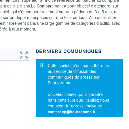
ment de 3 à 5 ans.Le Compartiment a pour objectif d'atteindre, sur
plet, qui s'étend généralement sur une période de 3 à 5 ans, un
u sur un dépôt en espèces sur une telle période. Afin de réaliser
investir librement dans une large gamme de catégories d'actifs, avec
dérée à tout moment.
DERNIERS COMMUNIQUÉS
Message d'information
Cette société n'est pas adhérente
.
au service de diffusion des
communiqués de presse sur
Boursorama.
Sociétés cotées, pour paraître
dans cette rubrique, veuillez nous
contacter à l'adresse suivante :
contact-cp@boursorama.fr