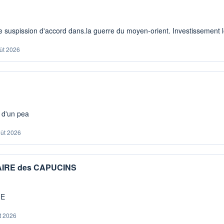
 suspission d'accord dans.la guerre du moyen-orient. Investissement lo
ût 2026
s d'un pea
oût 2026
IAIRE des CAPUCINS
ME
t 2026