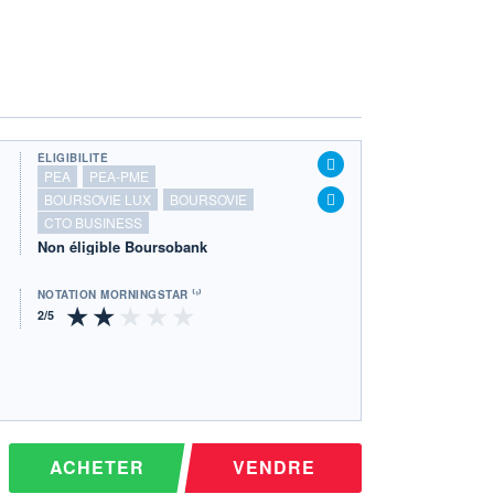
ÉLIGIBILITÉ
PEA
PEA-PME
BOURSOVIE LUX
BOURSOVIE
CTO BUSINESS
Non éligible Boursobank
NOTATION MORNINGSTAR ⁽¹⁾
ACHETER
VENDRE