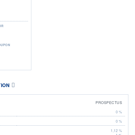
UR
OUPON
TION
PROSPECTUS
0 %
0 %
1,12 %
1 %