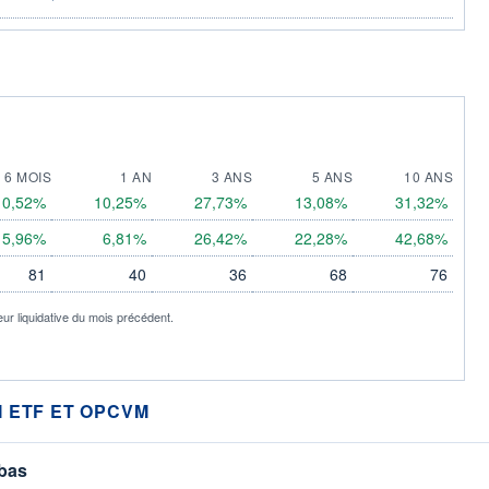
6 MOIS
1 AN
3 ANS
5 ANS
10 ANS
0,52%
10,25%
27,73%
13,08%
31,32%
5,96%
6,81%
26,42%
22,28%
42,68%
81
40
36
68
76
eur liquidative du mois précédent.
 ETF ET OPCVM
 bas