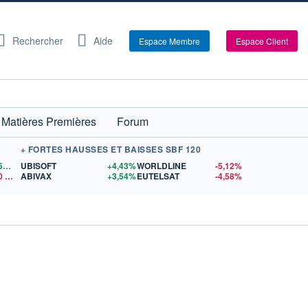
Rechercher
Aide
Espace Membre
Espace Client
Matières Premières
Forum
+ FORTES HAUSSES ET BAISSES SBF 120
1,1559
$US
UBISOFT
+4,43%
WORLDLINE
-5,12%
0
$US
ABIVAX
+3,54%
EUTELSAT
-4,58%