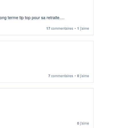
ng terme tip top pour sa retraite.
17
commentaires
•
1
j'aime
7
commentaires
•
0
j'aime
0
j'aime