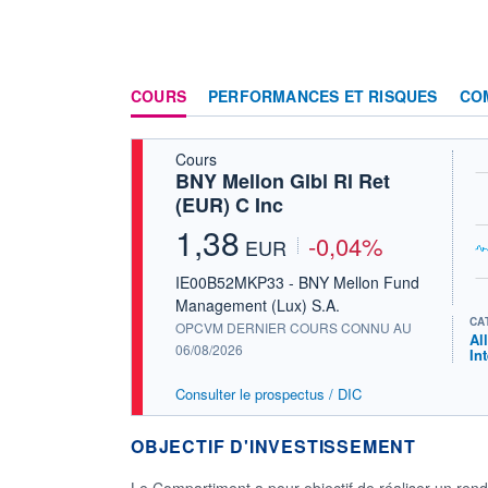
COURS
PERFORMANCES ET RISQUES
CO
Cours
BNY Mellon Glbl Rl Ret
(EUR) C Inc
1,38
-0,04%
EUR
IE00B52MKP33 - BNY Mellon Fund
Management (Lux) S.A.
CA
OPCVM DERNIER COURS CONNU AU
Al
06/08/2026
In
Consulter le prospectus / DIC
OBJECTIF D'INVESTISSEMENT
Le Compartiment a pour objectif de réaliser un ren