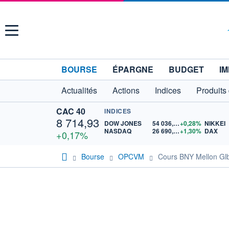
Menu
BOURSE
ÉPARGNE
BUDGET
IM
Actualités
Actions
Indices
Produits
CAC 40
INDICES
8 714,93
DOW JONES
54 036,93
+0,28%
NIKKEI
NASDAQ
26 690,62
+1,30%
DAX
+0,17%
Bourse
OPCVM
Cours BNY Mellon Glb