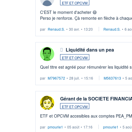
ETF ET OPCVM
C'EST le moment d'acheter 😄​
Perso je renforce. Çà remonte en flèche à chaque
LU3 ...
par
Renaud.S.
•
30 avr.
•
13:20
Renaud.S.
•
6 ao
Liquidité dans un pea
ETF ET OPCVM
Quel titre est agréé pour rémunérer les liquidité 
par
M7967572
•
28 juil.
•
15:16
M5637613
•
5 a
Gérant de la SOCIETE FINANC
ETF ET OPCVM
ETF et OPCVM accesibles aux comptes PEA_P
par
pmourie1
•
05 août
•
17:16
pmourie1
•
5 aoû