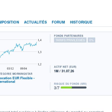
MPOSITION
ACTUALITÉS
FORUM
HISTORIQUE
FONDS PARTENAIRES
TARIFS PRIVILÉGIÉS
0%
1,4
1,3
1,2
ACTIF NET (EUR)
03/12
09/04
1M / 31.07.26
TÉGORIE MORNINGSTAR
location EUR Flexible -
ternational
RISQUE DU FONDS (SRI)
3
/7
dement total supérieur à l'indice référence du marché au comptant