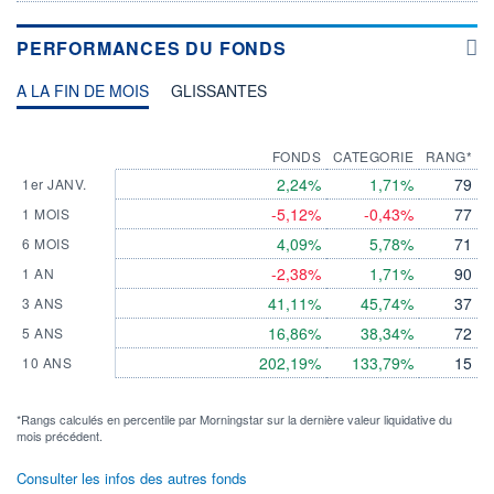
PERFORMANCES DU FONDS
A LA FIN DE MOIS
GLISSANTES
FONDS
CATEGORIE
RANG*
2,24%
1,71%
79
1er JANV.
-5,12%
-0,43%
77
1 MOIS
4,09%
5,78%
71
6 MOIS
-2,38%
1,71%
90
1 AN
41,11%
45,74%
37
3 ANS
16,86%
38,34%
72
5 ANS
202,19%
133,79%
15
10 ANS
*Rangs calculés en percentile par Morningstar sur la dernière valeur liquidative du
mois précédent.
Consulter les infos des autres fonds