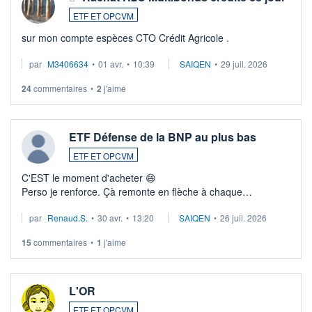
ETF ET OPCVM
sur mon compte espèces CTO Crédit Agricole .
par
M3406634
•
01 avr.
•
10:39
SAIQEN
•
29 juil. 2026
24
commentaires
•
2
j'aime
ETF Défense de la BNP au plus bas
ETF ET OPCVM
C'EST le moment d'acheter 😄​
Perso je renforce. Çà remonte en flèche à chaque
suspission d'accord dans.la guerre du moyen-orient.
par
Renaud.S.
•
30 avr.
•
13:20
SAIQEN
•
26 juil. 2026
Investissement long terme tip top pour sa retraite.
LU3 ...
15
commentaires
•
1
j'aime
L'OR
ETF ET OPCVM