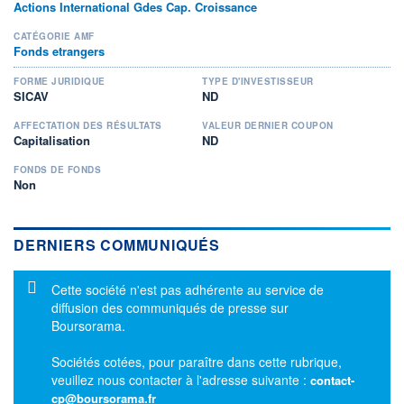
Actions International Gdes Cap. Croissance
CATÉGORIE AMF
Fonds etrangers
FORME JURIDIQUE
TYPE D'INVESTISSEUR
SICAV
ND
AFFECTATION DES RÉSULTATS
VALEUR DERNIER COUPON
Capitalisation
ND
FONDS DE FONDS
Non
DERNIERS COMMUNIQUÉS
Message d'information
Cette société n'est pas adhérente au service de
diffusion des communiqués de presse sur
Boursorama.
Sociétés cotées, pour paraître dans cette rubrique,
veuillez nous contacter à l'adresse suivante :
contact-
cp@boursorama.fr