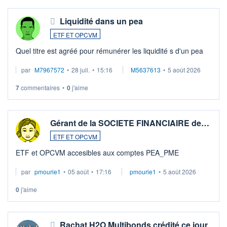
Liquidité dans un pea
ETF ET OPCVM
Quel titre est agréé pour rémunérer les liquidité s d'un pea
par
M7967572
•
28 juil.
•
15:16
M5637613
•
5 août 2026
7
commentaires
•
0
j'aime
Gérant de la SOCIETE FINANCIAIRE de…
ETF ET OPCVM
ETF et OPCVM accesibles aux comptes PEA_PME
par
pmourie1
•
05 août
•
17:16
pmourie1
•
5 août 2026
0
j'aime
Rachat H2O Multibonds crédité ce jour