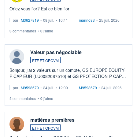
Oriez vous l'or? Est ce bien l'or
par
M3627819
•
08 juil.
•
10:41
marino83
•
25 juil. 2026
3
commentaires
•
0
j'aime
Valeur pas négociable
ETF ET OPCVM
Bonjour, j'ai 2 valeurs sur un compte, GS EUROPE EQUITY-
P CAP EUR (LU0082087510) et GS PROTECTION-P CAP
EUR (LU0546913194), que je souhaite vendre. Lorsque je
par
M9598679
•
24 juil.
•
12:09
M9598679
•
24 juil. 2026
veux procéder à la vente, on me signale ...
4
commentaires
•
0
j'aime
matières premières
ETF ET OPCVM