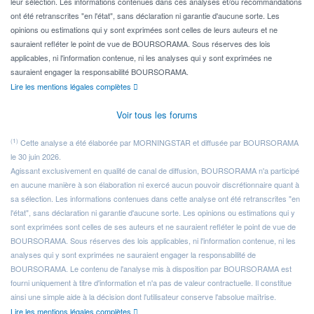
leur sélection. Les informations contenues dans ces analyses et/ou recommandations
ont été retranscrites "en l'état", sans déclaration ni garantie d'aucune sorte. Les
opinions ou estimations qui y sont exprimées sont celles de leurs auteurs et ne
sauraient refléter le point de vue de BOURSORAMA. Sous réserves des lois
applicables, ni l'information contenue, ni les analyses qui y sont exprimées ne
sauraient engager la responsabilité BOURSORAMA.
Lire les mentions légales complètes
Voir tous les forums
(1)
Cette analyse a été élaborée par MORNINGSTAR et diffusée par BOURSORAMA
le 30 juin 2026.
Agissant exclusivement en qualité de canal de diffusion, BOURSORAMA n'a participé
en aucune manière à son élaboration ni exercé aucun pouvoir discrétionnaire quant à
sa sélection. Les informations contenues dans cette analyse ont été retranscrites "en
l'état", sans déclaration ni garantie d'aucune sorte. Les opinions ou estimations qui y
sont exprimées sont celles de ses auteurs et ne sauraient refléter le point de vue de
BOURSORAMA. Sous réserves des lois applicables, ni l'information contenue, ni les
analyses qui y sont exprimées ne sauraient engager la responsabilité de
BOURSORAMA. Le contenu de l'analyse mis à disposition par BOURSORAMA est
fourni uniquement à titre d'information et n'a pas de valeur contractuelle. Il constitue
ainsi une simple aide à la décision dont l'utilisateur conserve l'absolue maîtrise.
Lire les mentions légales complètes