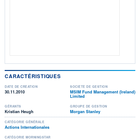
Non éligible Boursobank
ACTIF NET (EUR)
10 320M / 31.07.26
NOTATION MORNINGSTAR ⁽¹⁾
RISQUE DU FONDS (SRI)
5
/7
+ PORTEFEUILLE
+ LISTE
CARACTÉRISTIQUES
DATE DE CRÉATION
SOCIÉTÉ DE GESTION
30.11.2010
MSIM Fund Management (Ireland)
Limited
GÉRANTS
GROUPE DE GESTION
Kristian Heugh
Morgan Stanley
CATÉGORIE GÉNÉRALE
Actions Internationales
CATÉGORIE MORNINGSTAR