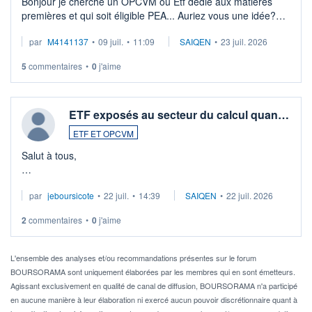
Bonjour je cherche un OPCVM ou Etf dédié aux matières
premières et qui soit éligible PEA... Auriez vous une idée?
Merci de vos conseils
par
M4141137
•
09 juil.
•
11:09
SAIQEN
•
23 juil. 2026
5
commentaires
•
0
j'aime
ETF exposés au secteur du calcul quan…
ETF ET OPCVM
Salut à tous,
Je cherche à investir sur le secteur du calcul quantique, mais
par
jeboursicote
•
22 juil.
•
14:39
SAIQEN
•
22 juil. 2026
via un ETF plutôt que des actions individuelles.
2
commentaires
•
0
j'aime
Idéalement, je voudrais qu'il soit éligible au PEA.
Pour l' ...
L'ensemble des analyses et/ou recommandations présentes sur le forum
BOURSORAMA sont uniquement élaborées par les membres qui en sont émetteurs.
Agissant exclusivement en qualité de canal de diffusion, BOURSORAMA n'a participé
en aucune manière à leur élaboration ni exercé aucun pouvoir discrétionnaire quant à