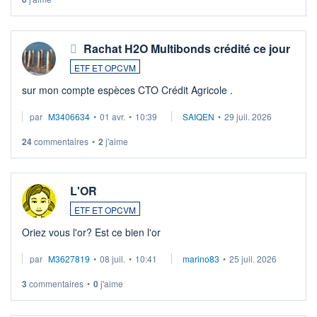
Rachat H2O Multibonds crédité ce jour
ETF ET OPCVM
sur mon compte espèces CTO Crédit Agricole .
par
M3406634
•
01 avr.
•
10:39
SAIQEN
•
29 juil. 2026
24
commentaires
•
2
j'aime
L'OR
ETF ET OPCVM
Oriez vous l'or? Est ce bien l'or
par
M3627819
•
08 juil.
•
10:41
marino83
•
25 juil. 2026
3
commentaires
•
0
j'aime