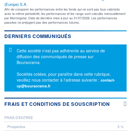
(Europe) S.A.
Afin de comparer les performances entre les fonds qui ne sont pas tous valorisés
avec la même périodicité, les performances et les rangs sont calculés mensuellement
par Morningstar. Date de dernière mise à jour au 31/07/2026. Les performances
passées ne préjugent pas des performances futures.
DERNIERS COMMUNIQUÉS
Message d'information
Cette société n'est pas adhérente au service de
diffusion des communiqués de presse sur
Boursorama.
Sociétés cotées, pour paraître dans cette rubrique,
veuillez nous contacter à l'adresse suivante :
contact-
cp@boursorama.fr
FRAIS ET CONDITIONS DE SOUSCRIPTION
FRAIS D'ENTRÉE
PROSPECTUS
5 %