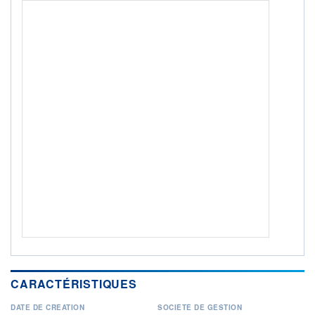
Non éligible Boursobank
ACTIF NET (EUR)
3 526M / 31.07.26
NOTATION MORNINGSTAR ⁽¹⁾
RISQUE DU FONDS (SRI)
4
/7
ISR
Ce fonds détient le Label ISR (Investissement Social
+ PORTEFEUILLE
+ LISTE
CARACTÉRISTIQUES
DATE DE CRÉATION
SOCIÉTÉ DE GESTION