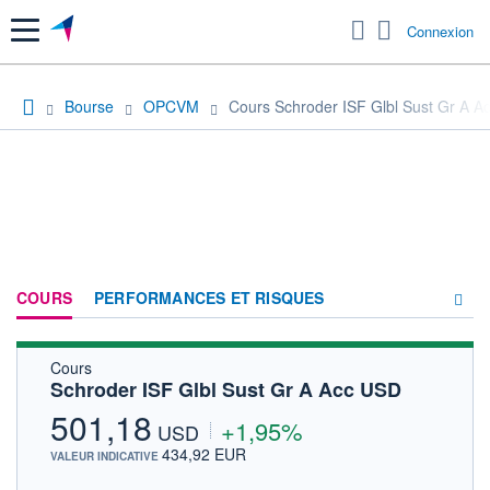
Menu
Connexion
Bourse
OPCVM
Cours Schroder ISF Glbl Sust Gr A 
COURS
PERFORMANCES ET RISQUES
Cours
COMPOSITION
Schroder ISF Glbl Sust Gr A Acc USD
ACTUALITÉS
501,18
+1,95%
USD
FORUM
434,92 EUR
VALEUR INDICATIVE
HISTORIQUE