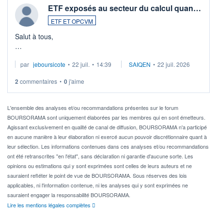
ETF exposés au secteur du calcul quan…
ETF ET OPCVM
Salut à tous,
Je cherche à investir sur le secteur du calcul quantique, mais
par
jeboursicote
•
22 juil.
•
14:39
SAIQEN
•
22 juil. 2026
via un ETF plutôt que des actions individuelles.
2
commentaires
•
0
j'aime
Idéalement, je voudrais qu'il soit éligible au PEA.
Pour l' ...
L'ensemble des analyses et/ou recommandations présentes sur le forum
BOURSORAMA sont uniquement élaborées par les membres qui en sont émetteurs.
Agissant exclusivement en qualité de canal de diffusion, BOURSORAMA n'a participé
en aucune manière à leur élaboration ni exercé aucun pouvoir discrétionnaire quant à
leur sélection. Les informations contenues dans ces analyses et/ou recommandations
ont été retranscrites "en l'état", sans déclaration ni garantie d'aucune sorte. Les
opinions ou estimations qui y sont exprimées sont celles de leurs auteurs et ne
sauraient refléter le point de vue de BOURSORAMA. Sous réserves des lois
applicables, ni l'information contenue, ni les analyses qui y sont exprimées ne
sauraient engager la responsabilité BOURSORAMA.
Lire les mentions légales complètes