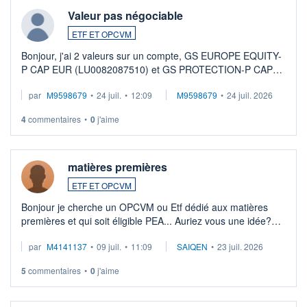
Valeur pas négociable
ETF ET OPCVM
Bonjour, j'ai 2 valeurs sur un compte, GS EUROPE EQUITY-
P CAP EUR (LU0082087510) et GS PROTECTION-P CAP
EUR (LU0546913194), que je souhaite vendre. Lorsque je
par
M9598679
•
24 juil.
•
12:09
M9598679
•
24 juil. 2026
veux procéder à la vente, on me signale ...
4
commentaires
•
0
j'aime
matières premières
ETF ET OPCVM
Bonjour je cherche un OPCVM ou Etf dédié aux matières
premières et qui soit éligible PEA... Auriez vous une idée?
Merci de vos conseils
par
M4141137
•
09 juil.
•
11:09
SAIQEN
•
23 juil. 2026
5
commentaires
•
0
j'aime