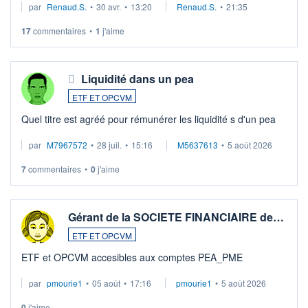
par
Renaud.S.
•
30 avr.
•
13:20
Renaud.S.
•
21:35
Investissement long terme tip top pour sa retraite.
LU3 ...
17
commentaires
•
1
j'aime
Liquidité dans un pea
ETF ET OPCVM
Quel titre est agréé pour rémunérer les liquidité s d'un pea
par
M7967572
•
28 juil.
•
15:16
M5637613
•
5 août 2026
7
commentaires
•
0
j'aime
Gérant de la SOCIETE FINANCIAIRE de…
ETF ET OPCVM
ETF et OPCVM accesibles aux comptes PEA_PME
par
pmourie1
•
05 août
•
17:16
pmourie1
•
5 août 2026
0
j'aime