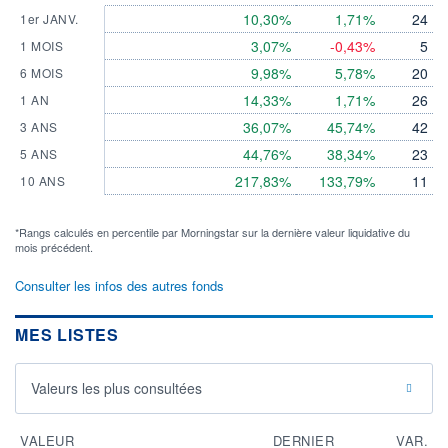
10,30%
1,71%
24
1er JANV.
3,07%
-0,43%
5
1 MOIS
9,98%
5,78%
20
6 MOIS
14,33%
1,71%
26
1 AN
36,07%
45,74%
42
3 ANS
44,76%
38,34%
23
5 ANS
217,83%
133,79%
11
10 ANS
*Rangs calculés en percentile par Morningstar sur la dernière valeur liquidative du
mois précédent.
Consulter les infos des autres fonds
MES LISTES
Valeurs les plus consultées
VALEUR
DERNIER
VAR.