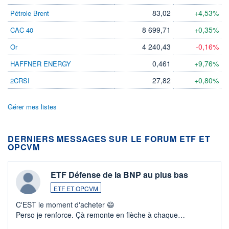
83,02
+4,53%
Pétrole Brent
8 699,71
+0,35%
CAC 40
4 240,43
-0,16%
Or
0,461
+9,76%
HAFFNER ENERGY
27,82
+0,80%
2CRSI
Gérer mes listes
DERNIERS MESSAGES SUR LE FORUM ETF ET
OPCVM
ETF Défense de la BNP au plus bas
ETF ET OPCVM
C'EST le moment d'acheter 😄​
Perso je renforce. Çà remonte en flèche à chaque
suspission d'accord dans.la guerre du moyen-orient.