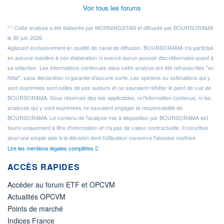
Voir tous les forums
(1)
Cette analyse a été élaborée par MORNINGSTAR et diffusée par BOURSORAMA
le 30 juin 2026.
Agissant exclusivement en qualité de canal de diffusion, BOURSORAMA n'a participé
en aucune manière à son élaboration ni exercé aucun pouvoir discrétionnaire quant à
sa sélection. Les informations contenues dans cette analyse ont été retranscrites "en
l'état", sans déclaration ni garantie d'aucune sorte. Les opinions ou estimations qui y
sont exprimées sont celles de ses auteurs et ne sauraient refléter le point de vue de
BOURSORAMA. Sous réserves des lois applicables, ni l'information contenue, ni les
analyses qui y sont exprimées ne sauraient engager la responsabilité de
BOURSORAMA. Le contenu de l'analyse mis à disposition par BOURSORAMA est
fourni uniquement à titre d'information et n'a pas de valeur contractuelle. Il constitue
ainsi une simple aide à la décision dont l'utilisateur conserve l'absolue maîtrise.
Lire les mentions légales complètes
ACCÈS RAPIDES
Accéder au forum ETF et OPCVM
Actualités OPCVM
Points de marché
Indices France