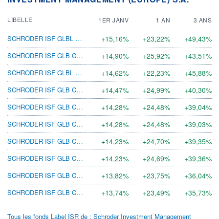
LIBELLE
1ER JANV
1 AN
3 ANS
SCHRODER ISF GLBL SUST GR C ACC USD
+15,16%
+23,22%
+49,43%
SCHRODER ISF GLB CLMT CHG EQ I ACC USD
+14,90%
+25,92%
+43,51%
SCHRODER ISF GLBL SUST GR A ACC USD
+14,62%
+22,23%
+45,88%
SCHRODER ISF GLB CLMT CHG EQ IZ ACC GBP
+14,47%
+24,99%
+40,30%
SCHRODER ISF GLB CLMT CHG EQ Z ACC EUR
+14,28%
+24,48%
+39,04%
SCHRODER ISF GLB CLMT CHG EQ C ACC EUR
+14,28%
+24,48%
+39,03%
SCHRODER ISF GLB CLMT CHG EQ C ACC USD
+14,23%
+24,70%
+39,35%
SCHRODER ISF GLB CLMT CHG EQ C DISAV
+14,23%
+24,69%
+39,36%
SCHRODER ISF GLB CLMT CHG EQ A ACC SGD
+13,82%
+23,75%
+36,04%
SCHRODER ISF GLB CLMT CHG EQ A ACC EUR
+13,74%
+23,49%
+35,73%
Tous les fonds Label ISR de : Schroder Investment Management