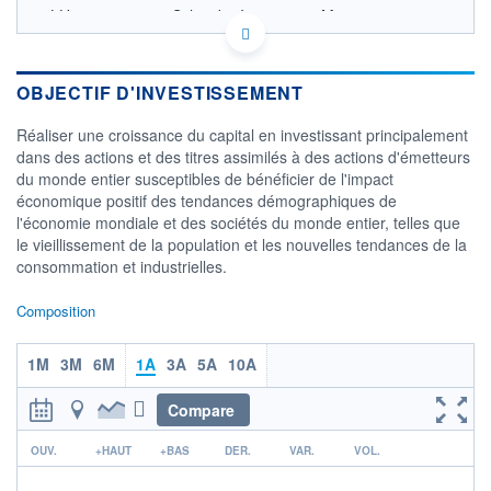
LU0557290698 - Schroder Investment Management
(Europe) S.A.
OPCVM DERNIER COURS CONNU AU 05/08/2026
Consulter le prospectus / DIC
OBJECTIF D'INVESTISSEMENT
550
Réaliser une croissance du capital en investissant principalement
dans des actions et des titres assimilés à des actions d'émetteurs
500
du monde entier susceptibles de bénéficier de l'impact
450
économique positif des tendances démographiques de
400
l'économie mondiale et des sociétés du monde entier, telles que
350
le vieillissement de la population et les nouvelles tendances de la
01/12
07/04
04/08
consommation et industrielles.
CATÉGORIE MORNINGSTAR
Composition
Actions International Gdes
Cap. Croissance
1M
3M
6M
1A
3A
5A
10A
FONDS PARTENAIRES
TARIFS PRIVILÉGIÉS
0%
Compare
ÉLIGIBILITÉ
r
PEA
PEA-PME
BOURSOVIE LUX
BOURSOVIE
OUV.
+HAUT
+BAS
DER.
VAR.
VOL.
CTO BUSINESS