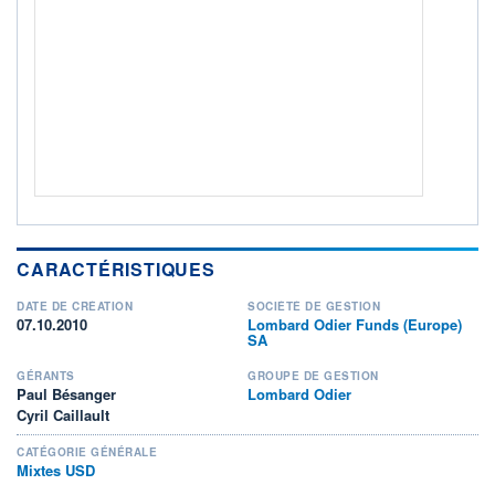
ACTIF NET (EUR)
86M / 31.07.26
NOTATION MORNINGSTAR ⁽¹⁾
RISQUE DU FONDS (SRI)
2
/7
+ PORTEFEUILLE
+ LISTE
CARACTÉRISTIQUES
DATE DE CRÉATION
SOCIÉTÉ DE GESTION
07.10.2010
Lombard Odier Funds (Europe)
SA
GÉRANTS
GROUPE DE GESTION
Paul Bésanger
Lombard Odier
Cyril Caillault
CATÉGORIE GÉNÉRALE
Mixtes USD