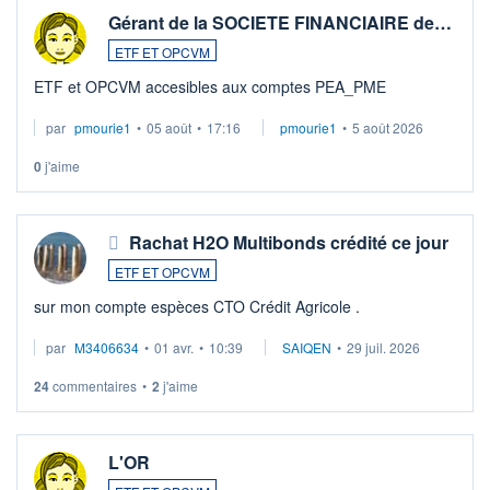
Gérant de la SOCIETE FINANCIAIRE de…
ETF ET OPCVM
ETF et OPCVM accesibles aux comptes PEA_PME
par
pmourie1
•
05 août
•
17:16
pmourie1
•
5 août 2026
0
j'aime
Rachat H2O Multibonds crédité ce jour
ETF ET OPCVM
sur mon compte espèces CTO Crédit Agricole .
par
M3406634
•
01 avr.
•
10:39
SAIQEN
•
29 juil. 2026
24
commentaires
•
2
j'aime
L'OR