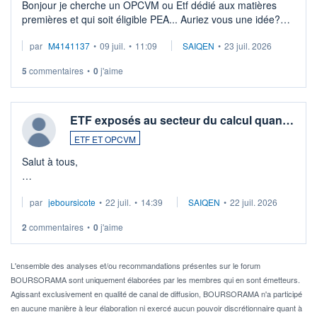
Bonjour je cherche un OPCVM ou Etf dédié aux matières
premières et qui soit éligible PEA... Auriez vous une idée?
Merci de vos conseils
par
M4141137
•
09 juil.
•
11:09
SAIQEN
•
23 juil. 2026
5
commentaires
•
0
j'aime
ETF exposés au secteur du calcul quan…
ETF ET OPCVM
Salut à tous,
Je cherche à investir sur le secteur du calcul quantique, mais
par
jeboursicote
•
22 juil.
•
14:39
SAIQEN
•
22 juil. 2026
via un ETF plutôt que des actions individuelles.
2
commentaires
•
0
j'aime
Idéalement, je voudrais qu'il soit éligible au PEA.
Pour l' ...
L'ensemble des analyses et/ou recommandations présentes sur le forum
BOURSORAMA sont uniquement élaborées par les membres qui en sont émetteurs.
Agissant exclusivement en qualité de canal de diffusion, BOURSORAMA n'a participé
en aucune manière à leur élaboration ni exercé aucun pouvoir discrétionnaire quant à