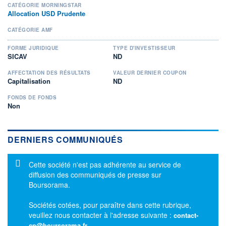
CATÉGORIE MORNINGSTAR
Allocation USD Prudente
CATÉGORIE AMF
FORME JURIDIQUE
TYPE D'INVESTISSEUR
SICAV
ND
AFFECTATION DES RÉSULTATS
VALEUR DERNIER COUPON
Capitalisation
ND
FONDS DE FONDS
Non
DERNIERS COMMUNIQUÉS
Message d'information
Cette société n'est pas adhérente au service de
diffusion des communiqués de presse sur
Boursorama.
Sociétés cotées, pour paraître dans cette rubrique,
veuillez nous contacter à l'adresse suivante :
contact-
cp@boursorama.fr