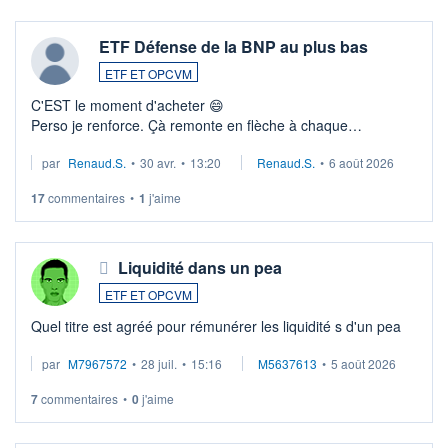
ETF Défense de la BNP au plus bas
ETF ET OPCVM
C'EST le moment d'acheter 😄​
Perso je renforce. Çà remonte en flèche à chaque
suspission d'accord dans.la guerre du moyen-orient.
par
Renaud.S.
•
30 avr.
•
13:20
Renaud.S.
•
6 août 2026
Investissement long terme tip top pour sa retraite.
LU3 ...
17
commentaires
•
1
j'aime
Liquidité dans un pea
ETF ET OPCVM
Quel titre est agréé pour rémunérer les liquidité s d'un pea
par
M7967572
•
28 juil.
•
15:16
M5637613
•
5 août 2026
7
commentaires
•
0
j'aime