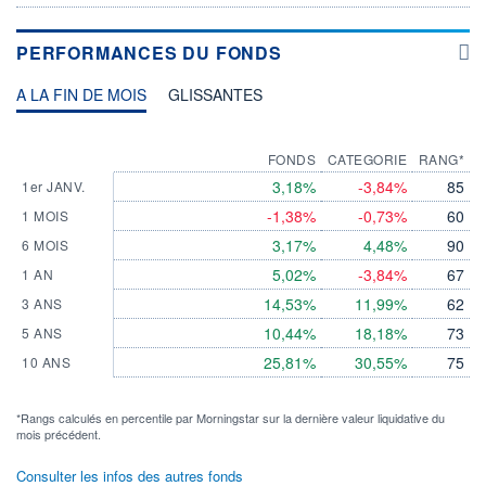
PERFORMANCES DU FONDS
A LA FIN DE MOIS
GLISSANTES
FONDS
CATEGORIE
RANG*
3,18%
-3,84%
85
1er JANV.
-1,38%
-0,73%
60
1 MOIS
3,17%
4,48%
90
6 MOIS
5,02%
-3,84%
67
1 AN
14,53%
11,99%
62
3 ANS
10,44%
18,18%
73
5 ANS
25,81%
30,55%
75
10 ANS
*Rangs calculés en percentile par Morningstar sur la dernière valeur liquidative du
mois précédent.
Consulter les infos des autres fonds