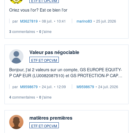
ETF ET OPCVM
Oriez vous l'or? Est ce bien l'or
par
M3627819
•
08 juil.
•
10:41
marino83
•
25 juil. 2026
3
commentaires
•
0
j'aime
Valeur pas négociable
ETF ET OPCVM
Bonjour, j'ai 2 valeurs sur un compte, GS EUROPE EQUITY-
P CAP EUR (LU0082087510) et GS PROTECTION-P CAP
EUR (LU0546913194), que je souhaite vendre. Lorsque je
par
M9598679
•
24 juil.
•
12:09
M9598679
•
24 juil. 2026
veux procéder à la vente, on me signale ...
4
commentaires
•
0
j'aime
matières premières
ETF ET OPCVM