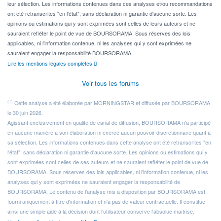
leur sélection. Les informations contenues dans ces analyses et/ou recommandations
ont été retranscrites "en l'état", sans déclaration ni garantie d'aucune sorte. Les
opinions ou estimations qui y sont exprimées sont celles de leurs auteurs et ne
sauraient refléter le point de vue de BOURSORAMA. Sous réserves des lois
applicables, ni l'information contenue, ni les analyses qui y sont exprimées ne
sauraient engager la responsabilité BOURSORAMA.
Lire les mentions légales complètes
Voir tous les forums
(1)
Cette analyse a été élaborée par MORNINGSTAR et diffusée par BOURSORAMA
le 30 juin 2026.
Agissant exclusivement en qualité de canal de diffusion, BOURSORAMA n'a participé
en aucune manière à son élaboration ni exercé aucun pouvoir discrétionnaire quant à
sa sélection. Les informations contenues dans cette analyse ont été retranscrites "en
l'état", sans déclaration ni garantie d'aucune sorte. Les opinions ou estimations qui y
sont exprimées sont celles de ses auteurs et ne sauraient refléter le point de vue de
BOURSORAMA. Sous réserves des lois applicables, ni l'information contenue, ni les
analyses qui y sont exprimées ne sauraient engager la responsabilité de
BOURSORAMA. Le contenu de l'analyse mis à disposition par BOURSORAMA est
fourni uniquement à titre d'information et n'a pas de valeur contractuelle. Il constitue
ainsi une simple aide à la décision dont l'utilisateur conserve l'absolue maîtrise.