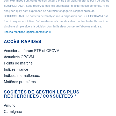
sont exprimées sont celles de ses auteurs et ne sauraient refléter le point de vue de
BOURSORAMA. Sous réserves des lois applicables, ni l'information contenue, ni les
analyses qui y sont exprimées ne sauraient engager la responsabilité de
BOURSORAMA. Le contenu de l'analyse mis à disposition par BOURSORAMA est
fourni uniquement à titre d'information et n'a pas de valeur contractuelle. Il constitue
ainsi une simple aide à la décision dont l'utilisateur conserve l'absolue maîtrise.
Lire les mentions légales complètes
ACCÈS RAPIDES
Accéder au forum ETF et OPCVM
Actualités OPCVM
Points de marché
Indices France
Indices internationaux
Matières premières
SOCIÉTÉS DE GESTION LES PLUS
RECHERCHÉES / CONSULTÉES *
Amundi
Carmignac