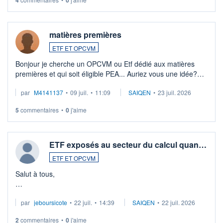
4
0
matières premières
ETF ET OPCVM
Bonjour je cherche un OPCVM ou Etf dédié aux matières
premières et qui soit éligible PEA... Auriez vous une idée?
Merci de vos conseils
par
M4141137
•
09 juil.
•
11:09
SAIQEN
•
23 juil. 2026
5
commentaires
•
0
j'aime
ETF exposés au secteur du calcul quan…
ETF ET OPCVM
Salut à tous,
Je cherche à investir sur le secteur du calcul quantique, mais
par
jeboursicote
•
22 juil.
•
14:39
SAIQEN
•
22 juil. 2026
via un ETF plutôt que des actions individuelles.
2
commentaires
•
0
j'aime