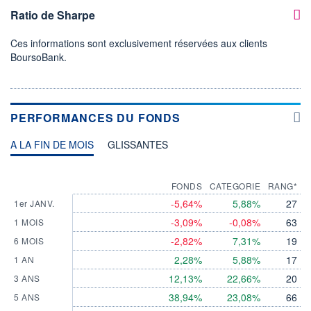
Ratio de Sharpe
Ces informations sont exclusivement réservées aux clients
BoursoBank.
PERFORMANCES DU FONDS
A LA FIN DE MOIS
GLISSANTES
FONDS
CATEGORIE
RANG*
-5,64%
5,88%
27
1er JANV.
-3,09%
-0,08%
63
1 MOIS
-2,82%
7,31%
19
6 MOIS
2,28%
5,88%
17
1 AN
12,13%
22,66%
20
3 ANS
38,94%
23,08%
66
5 ANS