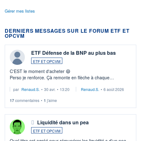
Gérer mes listes
DERNIERS MESSAGES SUR LE FORUM ETF ET
OPCVM
ETF Défense de la BNP au plus bas
ETF ET OPCVM
C'EST le moment d'acheter 😄​
Perso je renforce. Çà remonte en flèche à chaque
suspission d'accord dans.la guerre du moyen-orient.
par
Renaud.S.
•
30 avr.
•
13:20
Renaud.S.
•
6 août 2026
Investissement long terme tip top pour sa retraite.
LU3 ...
17
commentaires
•
1
j'aime
Liquidité dans un pea
ETF ET OPCVM
Quel titre est agréé pour rémunérer les liquidité s d'un pea