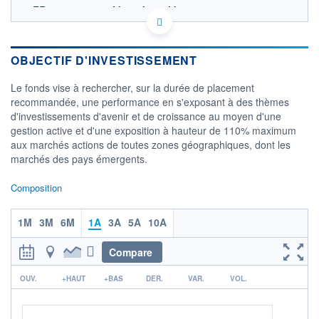
FR0010921478 - Myria Asset Management
OPCVM DERNIER COURS CONNU AU 29/09/2023
Consulter le prospectus / DIC
OBJECTIF D'INVESTISSEMENT
CATÉGORIE MORNINGSTAR
Actions Secteur Ecologie
Le fonds vise à rechercher, sur la durée de placement
recommandée, une performance en s'exposant à des thèmes
FONDS PARTENAIRES
d'investissements d'avenir et de croissance au moyen d'une
TARIFS PRIVILÉGIÉS
0%
gestion active et d'une exposition à hauteur de 110% maximum
aux marchés actions de toutes zones géographiques, dont les
ÉLIGIBILITÉ
PEA
PEA-PME
BOURSOVIE LUX
BOURSOVIE
marchés des pays émergents.
CTO BUSINESS
Non éligible Boursobank
Composition
ACTIF NET (EUR)
1M
3M
6M
1A
3A
5A
10A
103M / 31.05.25
NOTATION MORNINGSTAR ⁽¹⁾
Compare
r
OUV.
+HAUT
+BAS
DER.
VAR.
VOL.
RISQUE DU FONDS (SRI)
4
/7