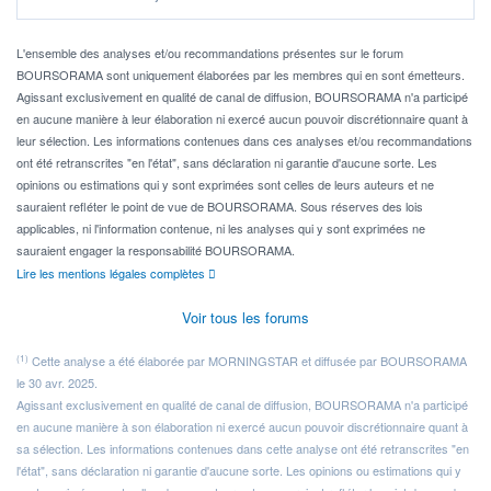
Idéalement, je voudrais qu'il soit éligible au PEA.
Pour l' ...
L'ensemble des analyses et/ou recommandations présentes sur le forum
BOURSORAMA sont uniquement élaborées par les membres qui en sont émetteurs.
Agissant exclusivement en qualité de canal de diffusion, BOURSORAMA n'a participé
en aucune manière à leur élaboration ni exercé aucun pouvoir discrétionnaire quant à
leur sélection. Les informations contenues dans ces analyses et/ou recommandations
ont été retranscrites "en l'état", sans déclaration ni garantie d'aucune sorte. Les
opinions ou estimations qui y sont exprimées sont celles de leurs auteurs et ne
sauraient refléter le point de vue de BOURSORAMA. Sous réserves des lois
applicables, ni l'information contenue, ni les analyses qui y sont exprimées ne
sauraient engager la responsabilité BOURSORAMA.
Lire les mentions légales complètes
Voir tous les forums
(1)
Cette analyse a été élaborée par MORNINGSTAR et diffusée par BOURSORAMA
le 30 avr. 2025.
Agissant exclusivement en qualité de canal de diffusion, BOURSORAMA n'a participé
en aucune manière à son élaboration ni exercé aucun pouvoir discrétionnaire quant à
sa sélection. Les informations contenues dans cette analyse ont été retranscrites "en
l'état", sans déclaration ni garantie d'aucune sorte. Les opinions ou estimations qui y