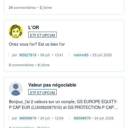
24
commentaires
•
2
j'aime
L'OR
ETF ET OPCVM
Oriez vous l'or? Est ce bien l'or
par
M3627819
•
08 juil.
•
10:41
marino83
•
25 juil. 2026
3
commentaires
•
0
j'aime
Valeur pas négociable
ETF ET OPCVM
Bonjour, j'ai 2 valeurs sur un compte, GS EUROPE EQUITY-
P CAP EUR (LU0082087510) et GS PROTECTION-P CAP
EUR (LU0546913194), que je souhaite vendre. Lorsque je
par
M9598679
•
24 juil.
•
12:09
M9598679
•
24 juil. 2026
veux procéder à la vente, on me signale ...
commentaires
•
j'aime