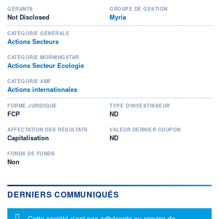
GÉRANTS
GROUPE DE GESTION
Not Disclosed
Myria
CATÉGORIE GÉNÉRALE
Actions Secteurs
CATÉGORIE MORNINGSTAR
Actions Secteur Ecologie
CATÉGORIE AMF
Actions internationales
FORME JURIDIQUE
TYPE D'INVESTISSEUR
FCP
ND
AFFECTATION DES RÉSULTATS
VALEUR DERNIER COUPON
Capitalisation
ND
FONDS DE FONDS
Non
DERNIERS COMMUNIQUÉS
Message d'information
Cette société n'est pas adhérente au service de