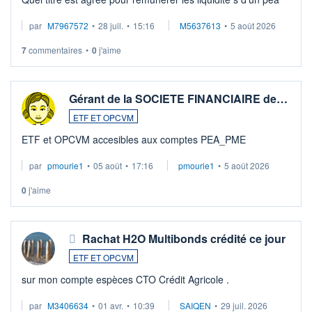
par
M7967572
•
28 juil.
•
15:16
M5637613
•
5 août 2026
7
commentaires
•
0
j'aime
Gérant de la SOCIETE FINANCIAIRE de…
ETF ET OPCVM
ETF et OPCVM accesibles aux comptes PEA_PME
par
pmourie1
•
05 août
•
17:16
pmourie1
•
5 août 2026
0
j'aime
Rachat H2O Multibonds crédité ce jour
ETF ET OPCVM
sur mon compte espèces CTO Crédit Agricole .
par
M3406634
•
01 avr.
•
10:39
SAIQEN
•
29 juil. 2026