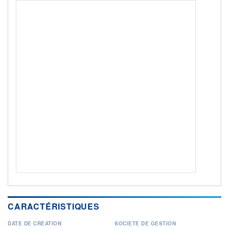
Non éligible Boursobank
ACTIF NET (EUR)
97 800M / 31.07.26
NOTATION MORNINGSTAR ⁽¹⁾
RISQUE DU FONDS (SRI)
1
/7
+ PORTEFEUILLE
+ LISTE
CARACTÉRISTIQUES
DATE DE CRÉATION
SOCIÉTÉ DE GESTION