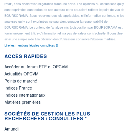
l'état", sans déclaration ni garantie d'aucune sorte. Les opinions ou estimations qui y
sont exprimées sont celles de ses auteurs et ne sauraient refléter le point de vue de
BOURSORAMA. Sous réserves des lois applicables, ni l'information contenue, ni les
analyses qui y sont exprimées ne sauraient engager la responsabilité de
BOURSORAMA. Le contenu de l'analyse mis à disposition par BOURSORAMA est
fourni uniquement à titre d'information et n'a pas de valeur contractuelle. Il constitue
ainsi une simple aide à la décision dont l'utilisateur conserve l'absolue maîtrise.
Lire les mentions légales complètes
ACCÈS RAPIDES
Accéder au forum ETF et OPCVM
Actualités OPCVM
Points de marché
Indices France
Indices internationaux
Matières premières
SOCIÉTÉS DE GESTION LES PLUS
RECHERCHÉES / CONSULTÉES *
Amundi