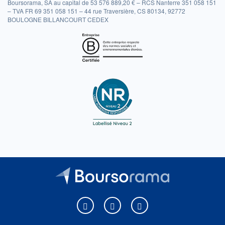
Boursorama, SA au capital de 53 576 889,20 € – RCS Nanterre 351 058 151
– TVA FR 69 351 058 151 – 44 rue Traversière, CS 80134, 92772
BOULOGNE BILLANCOURT CEDEX
Boursorama sur Facebook
Boursorama sur X
Boursorama sur Youtu