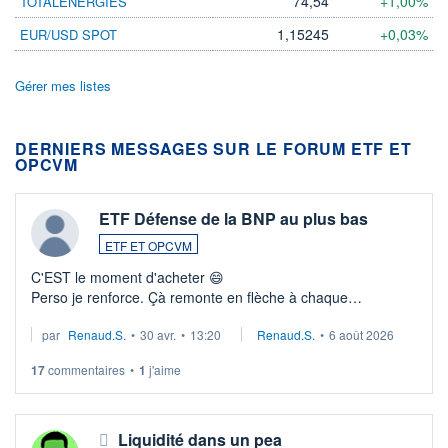
74,54
+1,00%
TOTALENERGIES
1,15245
+0,03%
EUR/USD SPOT
Gérer mes listes
DERNIERS MESSAGES SUR LE FORUM ETF ET
OPCVM
ETF Défense de la BNP au plus bas
ETF ET OPCVM
C'EST le moment d'acheter 😄​
Perso je renforce. Çà remonte en flèche à chaque
suspission d'accord dans.la guerre du moyen-orient.
par
Renaud.S.
•
30 avr.
•
13:20
Renaud.S.
•
6 août 2026
Investissement long terme tip top pour sa retraite.
LU3 ...
17
commentaires
•
1
j'aime
Liquidité dans un pea