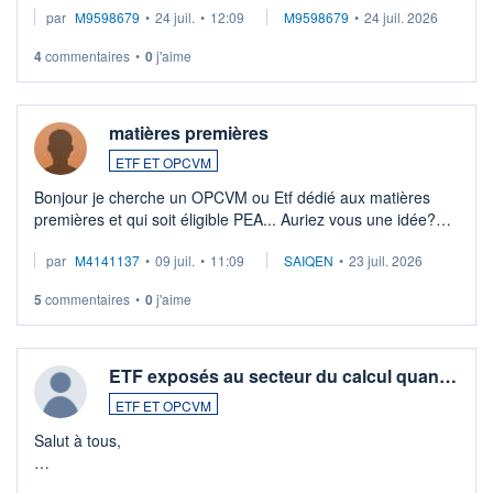
par
M9598679
•
24 juil.
•
12:09
M9598679
•
24 juil. 2026
veux procéder à la vente, on me signale ...
4
commentaires
•
0
j'aime
matières premières
ETF ET OPCVM
Bonjour je cherche un OPCVM ou Etf dédié aux matières
premières et qui soit éligible PEA... Auriez vous une idée?
Merci de vos conseils
par
M4141137
•
09 juil.
•
11:09
SAIQEN
•
23 juil. 2026
5
commentaires
•
0
j'aime
ETF exposés au secteur du calcul quan…
ETF ET OPCVM
Salut à tous,
Je cherche à investir sur le secteur du calcul quantique, mais