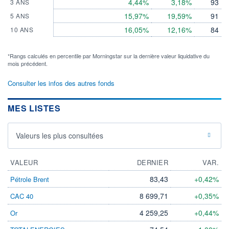
4,44%
3,18%
93
3 ANS
15,97%
19,59%
91
5 ANS
16,05%
12,16%
84
10 ANS
*Rangs calculés en percentile par Morningstar sur la dernière valeur liquidative du
mois précédent.
Consulter les infos des autres fonds
MES LISTES
Valeurs les plus consultées
VALEUR
DERNIER
VAR.
83,43
+0,42%
Pétrole Brent
8 699,71
+0,35%
CAC 40
4 259,25
+0,44%
Or