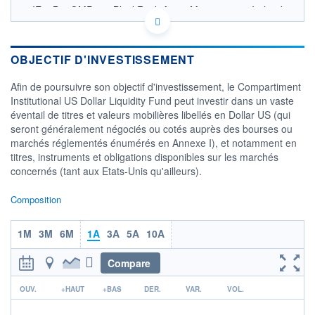
IE00B50QMP13 - BlackRock Asset Management Ireland
Ltd
OPCVM DERNIER COURS CONNU AU 05/08/2026
Consulter le prospectus / DIC
OBJECTIF D'INVESTISSEMENT
1,1
Afin de poursuivre son objectif d'investissement, le Compartiment
Institutional US Dollar Liquidity Fund peut investir dans un vaste
éventail de titres et valeurs mobilières libellés en Dollar US (qui
1,0
seront généralement négociés ou cotés auprès des bourses ou
marchés réglementés énumérés en Annexe I), et notamment en
0,9
titres, instruments et obligations disponibles sur les marchés
05/12
08/04
concernés (tant aux Etats-Unis qu'ailleurs).
CATÉGORIE MORNINGSTAR
Composition
Monétaires USD Court
Terme
1M
3M
6M
1A
3A
5A
10A
FONDS PARTENAIRES
TARIFS PRIVILÉGIÉS
0%
Compare
ÉLIGIBILITÉ
r
PEA
PEA-PME
BOURSOVIE LUX
BOURSOVIE
OUV.
+HAUT
+BAS
DER.
VAR.
VOL.
CTO BUSINESS