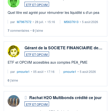
ETF ET OPCVM
Quel titre est agréé pour rémunérer les liquidité s d'un pea
par
M7967572
•
28 juil.
•
15:16
M5637613
•
5 août 2026
7
commentaires
•
0
j'aime
Gérant de la SOCIETE FINANCIAIRE de…
ETF ET OPCVM
ETF et OPCVM accesibles aux comptes PEA_PME
par
pmourie1
•
05 août
•
17:16
pmourie1
•
5 août 2026
0
j'aime
Rachat H2O Multibonds crédité ce jour
ETF ET OPCVM