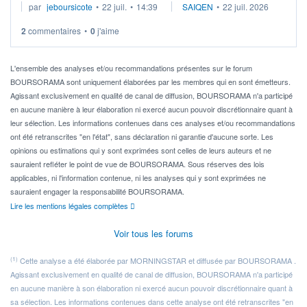
par
jeboursicote
•
22 juil.
•
14:39
SAIQEN
•
22 juil. 2026
via un ETF plutôt que des actions individuelles.
2
commentaires
•
0
j'aime
Idéalement, je voudrais qu'il soit éligible au PEA.
Pour l' ...
L'ensemble des analyses et/ou recommandations présentes sur le forum
BOURSORAMA sont uniquement élaborées par les membres qui en sont émetteurs.
Agissant exclusivement en qualité de canal de diffusion, BOURSORAMA n'a participé
en aucune manière à leur élaboration ni exercé aucun pouvoir discrétionnaire quant à
leur sélection. Les informations contenues dans ces analyses et/ou recommandations
ont été retranscrites "en l'état", sans déclaration ni garantie d'aucune sorte. Les
opinions ou estimations qui y sont exprimées sont celles de leurs auteurs et ne
sauraient refléter le point de vue de BOURSORAMA. Sous réserves des lois
applicables, ni l'information contenue, ni les analyses qui y sont exprimées ne
sauraient engager la responsabilité BOURSORAMA.
Lire les mentions légales complètes
Voir tous les forums
(1)
Cette analyse a été élaborée par MORNINGSTAR et diffusée par BOURSORAMA .
Agissant exclusivement en qualité de canal de diffusion, BOURSORAMA n'a participé
en aucune manière à son élaboration ni exercé aucun pouvoir discrétionnaire quant à
sa sélection. Les informations contenues dans cette analyse ont été retranscrites "en