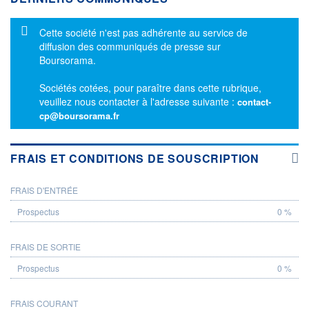
Message d'information
Cette société n'est pas adhérente au service de
diffusion des communiqués de presse sur
Boursorama.
Sociétés cotées, pour paraître dans cette rubrique,
veuillez nous contacter à l'adresse suivante :
contact-
cp@boursorama.fr
FRAIS ET CONDITIONS DE SOUSCRIPTION
FRAIS D'ENTRÉE
PROSPECTUS
0 %
FRAIS DE SORTIE
0 %
FRAIS COURANT