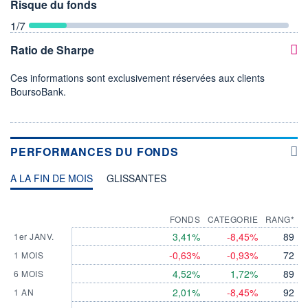
Risque du fonds
1
/7
Ratio de Sharpe
Ces informations sont exclusivement réservées aux clients
BoursoBank.
PERFORMANCES DU FONDS
A LA FIN DE MOIS
GLISSANTES
FONDS
CATEGORIE
RANG*
3,41%
-8,45%
89
1er JANV.
-0,63%
-0,93%
72
1 MOIS
4,52%
1,72%
89
6 MOIS
2,01%
-8,45%
92
1 AN