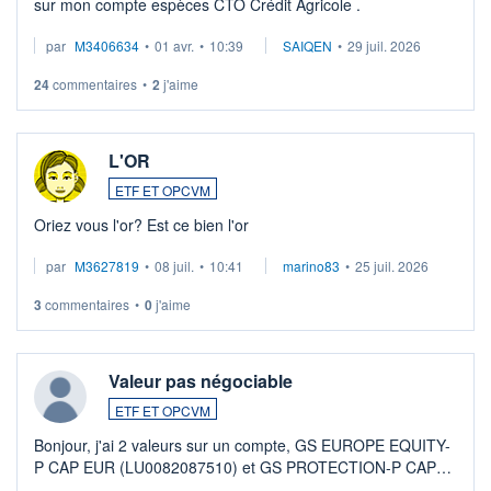
sur mon compte espèces CTO Crédit Agricole .
par
M3406634
•
01 avr.
•
10:39
SAIQEN
•
29 juil. 2026
24
commentaires
•
2
j'aime
L'OR
ETF ET OPCVM
Oriez vous l'or? Est ce bien l'or
par
M3627819
•
08 juil.
•
10:41
marino83
•
25 juil. 2026
3
commentaires
•
0
j'aime
Valeur pas négociable
ETF ET OPCVM
Bonjour, j'ai 2 valeurs sur un compte, GS EUROPE EQUITY-
P CAP EUR (LU0082087510) et GS PROTECTION-P CAP
EUR (LU0546913194), que je souhaite vendre. Lorsque je