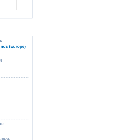
ON
nds (Europe)
N
UR
OUPON