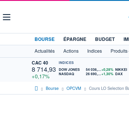
Menu
BOURSE
ÉPARGNE
BUDGET
IM
Actualités
Actions
Indices
Produits
CAC 40
INDICES
8 714,93
DOW JONES
54 036,93
+0,28%
NIKKEI
NASDAQ
26 690,62
+1,30%
DAX
+0,17%
Bourse
OPCVM
Cours LO Selection 