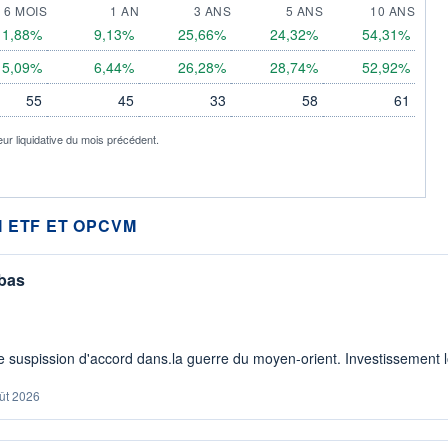
6 MOIS
1 AN
3 ANS
5 ANS
10 ANS
1,88%
9,13%
25,66%
24,32%
54,31%
5,09%
6,44%
26,28%
28,74%
52,92%
55
45
33
58
61
eur liquidative du mois précédent.
 ETF ET OPCVM
 bas
 suspission d'accord dans.la guerre du moyen-orient. Investissement lo
ût 2026