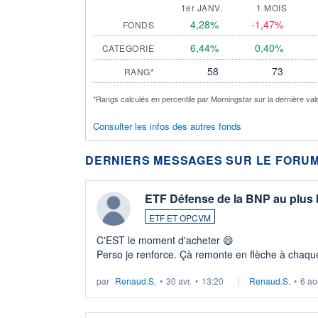
1er JANV.
1 MOIS
4,28%
-1,47%
FONDS
6,44%
0,40%
CATEGORIE
58
73
RANG*
*Rangs calculés en percentile par Morningstar sur la dernière val
Consulter les infos des autres fonds
DERNIERS MESSAGES SUR LE FORUM
ETF Défense de la BNP au plus
ETF ET OPCVM
C'EST le moment d'acheter 😄​
Perso je renforce. Çà remonte en flèche à chaque
LU3 ...
par
Renaud.S.
•
30 avr.
•
13:20
Renaud.S.
•
6 ao