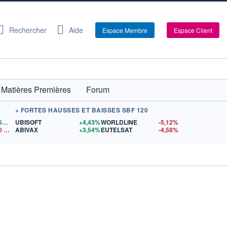
Rechercher
Aide
Espace Membre
Espace Client
Matières Premières
Forum
+ FORTES HAUSSES ET BAISSES SBF 120
1,1559
$US
UBISOFT
+4,43%
WORLDLINE
-5,12%
0
$US
ABIVAX
+3,54%
EUTELSAT
-4,58%