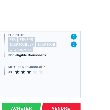
ÉLIGIBILITÉ
PEA
PEA-PME
BOURSOVIE LUX
BOURSOVIE
CTO BUSINESS
Non éligible Boursobank
NOTATION MORNINGSTAR ⁽¹⁾
ACHETER
VENDRE