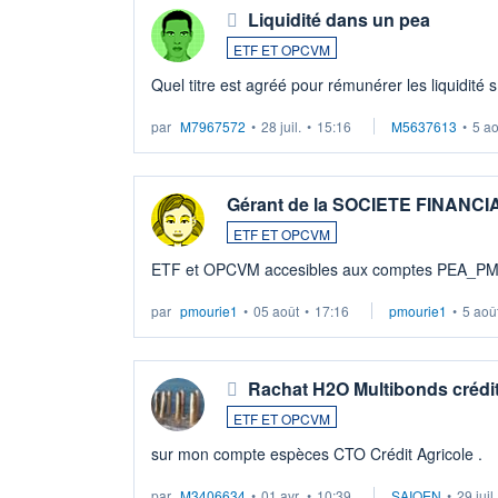
Liquidité dans un pea
ETF ET OPCVM
Quel titre est agréé pour rémunérer les liquidité 
par
M7967572
•
28 juil.
•
15:16
M5637613
•
5 a
Gérant de la SOCIETE FINANC
ETF ET OPCVM
ETF et OPCVM accesibles aux comptes PEA_P
par
pmourie1
•
05 août
•
17:16
pmourie1
•
5 aoû
Rachat H2O Multibonds crédit
ETF ET OPCVM
sur mon compte espèces CTO Crédit Agricole .
par
M3406634
•
01 avr.
•
10:39
SAIQEN
•
29 juil