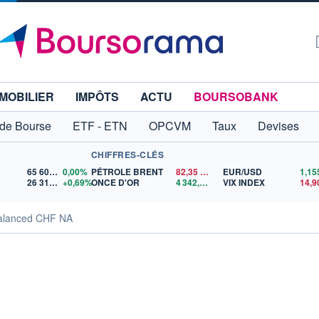
MOBILIER
IMPÔTS
ACTU
BOURSOBANK
 de Bourse
ETF - ETN
OPCVM
Taux
Devises
CHIFFRES-CLÉS
65 606,71
0,00%
PÉTROLE BRENT
82,35
$US
EUR/USD
26 319,45
+0,69%
ONCE D'OR
4 342,26
$US
VIX INDEX
14,9
Balanced CHF NA