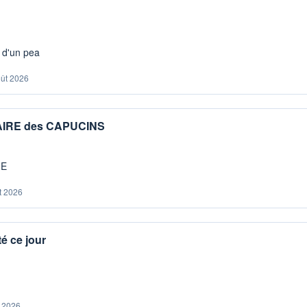
s d'un pea
oût 2026
IAIRE des CAPUCINS
ME
t 2026
é ce jour
. 2026