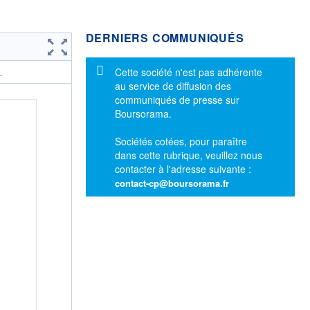
DERNIERS COMMUNIQUÉS
Message d'information
Cette société n'est pas adhérente
.
au service de diffusion des
communiqués de presse sur
Boursorama.
Sociétés cotées, pour paraître
dans cette rubrique, veuillez nous
contacter à l'adresse suivante :
contact-cp@boursorama.fr