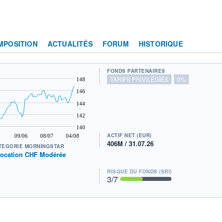
MPOSITION
ACTUALITÉS
FORUM
HISTORIQUE
FONDS PARTENAIRES
TARIFS PRIVILÉGIÉS
0%
148
146
144
142
140
ACTIF NET (EUR)
09/06
08/07
04/08
406M / 31.07.26
TÉGORIE MORNINGSTAR
location CHF Modérée
RISQUE DU FONDS (SRI)
3
/7