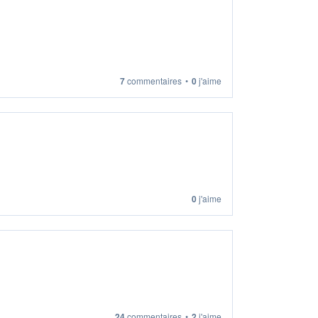
7
commentaires
•
0
j'aime
0
j'aime
24
commentaires
•
2
j'aime