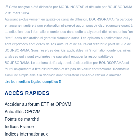
(1)
Cette analyse a été élaborée par MORNINGSTAR et diffusée par BOURSORAMA
le 31 mars 2024.
Agissant exclusivement en qualité de canal de diffusion, BOURSORAMA n'a participé
en aucune manière à son élaboration ni exercé aucun pouvoir discrétionnaire quant à
sa sélection. Les informations contenues dans cette analyse ont été retranscrites "en
l'état", sans déclaration ni garantie d'aucune sorte. Les opinions ou estimations qui y
sont exprimées sont celles de ses auteurs et ne sauraient refléter le point de vue de
BOURSORAMA. Sous réserves des lois applicables, ni l'information contenue, ni les
analyses qui y sont exprimées ne sauraient engager la responsabilité de
BOURSORAMA. Le contenu de l'analyse mis à disposition par BOURSORAMA est
fourni uniquement à titre d'information et n'a pas de valeur contractuelle. Il constitue
ainsi une simple aide à la décision dont l'utilisateur conserve l'absolue maîtrise.
Lire les mentions légales complètes
ACCÈS RAPIDES
Accéder au forum ETF et OPCVM
Actualités OPCVM
Points de marché
Indices France
Indices internationaux