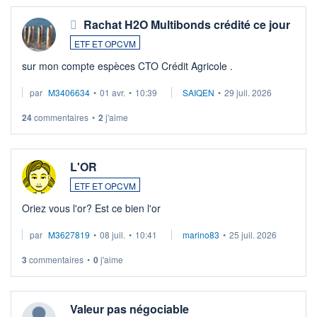
Rachat H2O Multibonds crédité ce jour
ETF ET OPCVM
sur mon compte espèces CTO Crédit Agricole .
par
M3406634
•
01 avr.
•
10:39
SAIQEN
•
29 juil. 2026
24
commentaires
•
2
j'aime
L'OR
ETF ET OPCVM
Oriez vous l'or? Est ce bien l'or
par
M3627819
•
08 juil.
•
10:41
marino83
•
25 juil. 2026
3
commentaires
•
0
j'aime
Valeur pas négociable