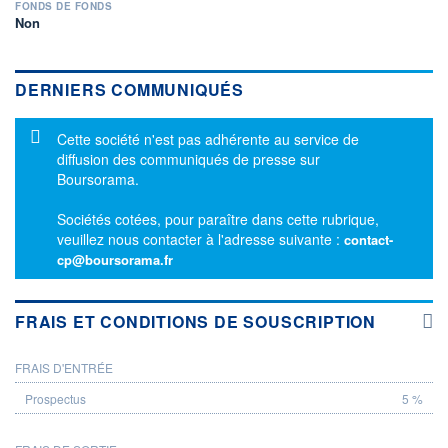
FONDS DE FONDS
Non
DERNIERS COMMUNIQUÉS
Message d'information
Cette société n'est pas adhérente au service de
diffusion des communiqués de presse sur
Boursorama.
Sociétés cotées, pour paraître dans cette rubrique,
veuillez nous contacter à l'adresse suivante :
contact-
cp@boursorama.fr
FRAIS ET CONDITIONS DE SOUSCRIPTION
FRAIS D'ENTRÉE
PROSPECTUS
5 %