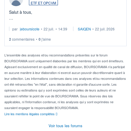
ETF ET OPCVM
Salut à tous,
Je cherche à investir sur le secteur du calcul quantique, mais
par
jeboursicote
•
22 juil.
•
14:39
SAIQEN
•
22 juil. 2026
via un ETF plutôt que des actions individuelles.
2
commentaires
•
0
j'aime
Idéalement, je voudrais qu'il soit éligible au PEA.
Pour l' ...
L'ensemble des analyses et/ou recommandations présentes sur le forum
BOURSORAMA sont uniquement élaborées par les membres qui en sont émetteurs.
Agissant exclusivement en qualité de canal de diffusion, BOURSORAMA n'a participé
en aucune manière à leur élaboration ni exercé aucun pouvoir discrétionnaire quant à
leur sélection. Les informations contenues dans ces analyses et/ou recommandations
ont été retranscrites "en l'état", sans déclaration ni garantie d'aucune sorte. Les
opinions ou estimations qui y sont exprimées sont celles de leurs auteurs et ne
sauraient refléter le point de vue de BOURSORAMA. Sous réserves des lois
applicables, ni l'information contenue, ni les analyses qui y sont exprimées ne
sauraient engager la responsabilité BOURSORAMA.
Lire les mentions légales complètes
Voir tous les forums