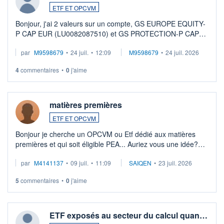
ETF ET OPCVM
Bonjour, j'ai 2 valeurs sur un compte, GS EUROPE EQUITY-
P CAP EUR (LU0082087510) et GS PROTECTION-P CAP
EUR (LU0546913194), que je souhaite vendre. Lorsque je
par
M9598679
•
24 juil.
•
12:09
M9598679
•
24 juil. 2026
veux procéder à la vente, on me signale ...
4
commentaires
•
0
j'aime
matières premières
ETF ET OPCVM
Bonjour je cherche un OPCVM ou Etf dédié aux matières
premières et qui soit éligible PEA... Auriez vous une idée?
Merci de vos conseils
par
M4141137
•
09 juil.
•
11:09
SAIQEN
•
23 juil. 2026
5
commentaires
•
0
j'aime
ETF exposés au secteur du calcul quan…