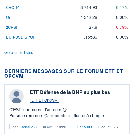
8 714,93
+0,17%
CAC 40
4 342,26
0,00%
Or
27,6
-0,79%
2CRSI
1,15586
0,00%
EUR/USD SPOT
Gérer mes listes
DERNIERS MESSAGES SUR LE FORUM ETF ET
OPCVM
ETF Défense de la BNP au plus bas
ETF ET OPCVM
C'EST le moment d'acheter 😄​
Perso je renforce. Çà remonte en flèche à chaque
suspission d'accord dans.la guerre du moyen-orient.
par
Renaud.S.
•
30 avr.
•
13:20
Renaud.S.
•
6 août 2026
Investissement long terme tip top pour sa retraite.
LU3 ...