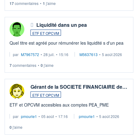
17
commentaires
•
1
j'aime
Liquidité dans un pea
ETF ET OPCVM
Quel titre est agréé pour rémunérer les liquidité s d'un pea
par
M7967572
•
28 juil.
•
15:16
M5637613
•
5 août 2026
7
commentaires
•
0
j'aime
Gérant de la SOCIETE FINANCIAIRE de…
ETF ET OPCVM
ETF et OPCVM accesibles aux comptes PEA_PME
par
pmourie1
•
05 août
•
17:16
pmourie1
•
5 août 2026
0
j'aime