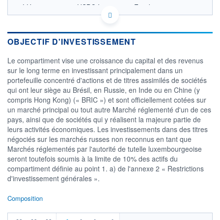
LU0214875626 - HSBC Investment Funds
(Luxembourg) S.A.
OPCVM DERNIER COURS CONNU AU 06/08/2026
Consulter le prospectus / DIC
OBJECTIF D'INVESTISSEMENT
22
Le compartiment vise une croissance du capital et des revenus
sur le long terme en investissant principalement dans un
portefeuille concentré d'actions et de titres assimilés de sociétés
20
qui ont leur siège au Brésil, en Russie, en Inde ou en Chine (y
compris Hong Kong) (« BRIC ») et sont officiellement cotées sur
18
un marché principal ou tout autre Marché réglementé d'un de ces
03/12
10/04
pays, ainsi que de sociétés qui y réalisent la majeure partie de
leurs activités économiques. Les investissements dans des titres
CATÉGORIE MORNINGSTAR
négociés sur les marchés russes non reconnus en tant que
Actions Secteur Autres
Marchés réglementés par l'autorité de tutelle luxembourgeoise
seront toutefois soumis à la limite de 10% des actifs du
FONDS PARTENAIRES
TARIFS PRIVILÉGIÉS
0%
compartiment définie au point 1. a) de l'annexe 2 « Restrictions
d'investissement générales ».
ÉLIGIBILITÉ
PEA
PEA-PME
BOURSOVIE LUX
BOURSOVIE
Composition
CTO BUSINESS
Non éligible Boursobank