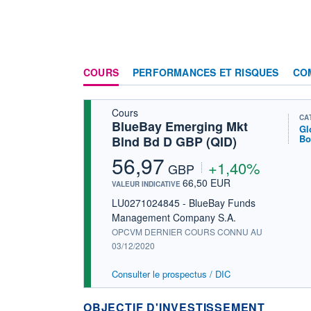
COURS
PERFORMANCES ET RISQUES
CO
Cours
CA
BlueBay Emerging Mkt
Gl
Bo
Blnd Bd D GBP (QID)
56,97
+1,40%
GBP
66,50 EUR
VALEUR INDICATIVE
LU0271024845 - BlueBay Funds
Management Company S.A.
OPCVM DERNIER COURS CONNU AU
03/12/2020
Consulter le prospectus / DIC
OBJECTIF D'INVESTISSEMENT