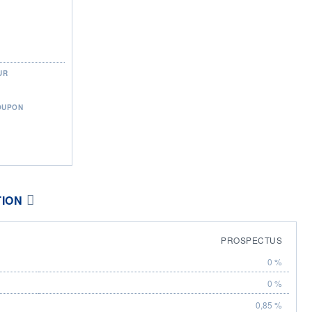
UR
OUPON
TION
PROSPECTUS
0 %
0 %
0,85 %