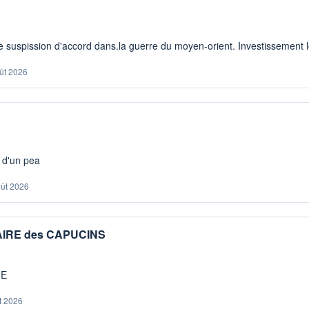
 suspission d'accord dans.la guerre du moyen-orient. Investissement lo
ût 2026
s d'un pea
oût 2026
IAIRE des CAPUCINS
ME
t 2026