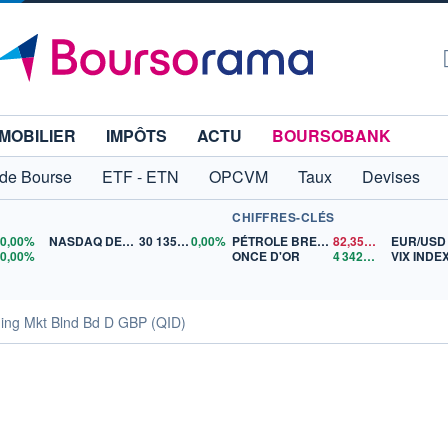
MOBILIER
IMPÔTS
ACTU
BOURSOBANK
 de Bourse
ETF - ETN
OPCVM
Taux
Devises
CHIFFRES-CLÉS
0
0,00%
NASDAQ DEC26
30 135,00
0,00%
PÉTROLE BRENT
82,35
$US
EUR/USD
5
0,00%
ONCE D'OR
4 342,26
$US
VIX INDE
ing Mkt Blnd Bd D GBP (QID)