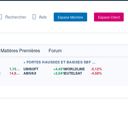
Rechercher
Aide
Espace Membre
Espace Client
Matières Premières
Forum
+ FORTES HAUSSES ET BAISSES SBF 120
1,1559
$US
UBISOFT
+4,43%
WORLDLINE
-5,12%
X
14,90
$US
ABIVAX
+3,54%
EUTELSAT
-4,58%