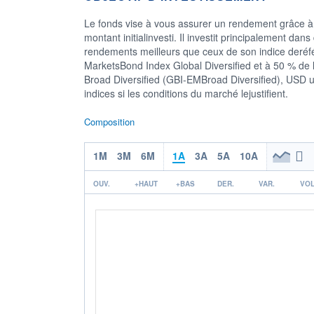
Le fonds vise à vous assurer un rendement grâce à
montant initialinvesti. Il investit principalement dan
rendements meilleurs que ceux de son indice deré
MarketsBond Index Global Diversified et à 50 % d
Broad Diversified (GBI-EMBroad Diversified), USD u
indices si les conditions du marché lejustifient.
Composition
1M
3M
6M
1A
3A
5A
10A
OUV.
+HAUT
+BAS
DER.
VAR.
VOL