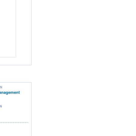
ON
anagement
N