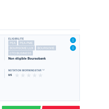
ÉLIGIBILITÉ
PEA
PEA-PME
BOURSOVIE LUX
BOURSOVIE
CTO BUSINESS
Non éligible Boursobank
NOTATION MORNINGSTAR ⁽¹⁾