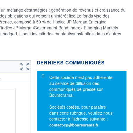
 un mélange destratégies : génération de revenus et croissance du
s des obligations qui versent unintérêt fixe.Le fonds vise des
férence, composé à 50 % de l'indice JP Morgan Emerging
e l'indice JP MorganGovernment Bond Index - Emerging Markets
nhedged. Il peut investir des montantssubstantiels dans d'autres
DERNIERS COMMUNIQUÉS
Message d'information
Cette société n'est pas adhérente
.
au service de diffusion des
communiqués de presse sur
Boursorama.
Sociétés cotées, pour paraître
dans cette rubrique, veuillez nous
contacter à l'adresse suivante :
contact-cp@boursorama.fr