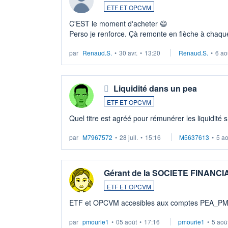
ETF ET OPCVM
C'EST le moment d'acheter 😄​
Perso je renforce. Çà remonte en flèche à chaque
LU3 ...
par
Renaud.S.
•
30 avr.
•
13:20
Renaud.S.
•
6 ao
Liquidité dans un pea
ETF ET OPCVM
Quel titre est agréé pour rémunérer les liquidité 
par
M7967572
•
28 juil.
•
15:16
M5637613
•
5 a
Gérant de la SOCIETE FINANC
ETF ET OPCVM
ETF et OPCVM accesibles aux comptes PEA_P
par
pmourie1
•
05 août
•
17:16
pmourie1
•
5 aoû