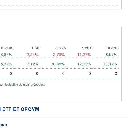
6 MOIS
1 AN
3 ANS
5 ANS
10 ANS
8,87%
-2,24%
-2,79%
-11,27%
8,57%
5,32%
7,12%
36,35%
12,03%
17,12%
0
0
0
0
0
eur liquidative du mois précédent.
 ETF ET OPCVM
 bas