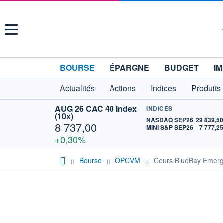
Menu
BOURSE
ÉPARGNE
BUDGET
IM
Actualités
Actions
Indices
Produits
AUG 26 CAC 40 Index
INDICES
(10x)
NASDAQ SEP26
29 839,5
8 737,00
MINI S&P SEP26
7 777,2
+0,30%
Bourse
OPCVM
Cours BlueBay Emerg