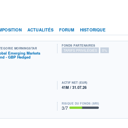
MPOSITION
ACTUALITÉS
FORUM
HISTORIQUE
FONDS PARTENAIRES
TÉGORIE MORNINGSTAR
TARIFS PRIVILÉGIÉS
0%
obal Emerging Markets
nd - GBP Hedged
ACTIF NET (EUR)
41M / 31.07.26
RISQUE DU FONDS (SRI)
3
/7