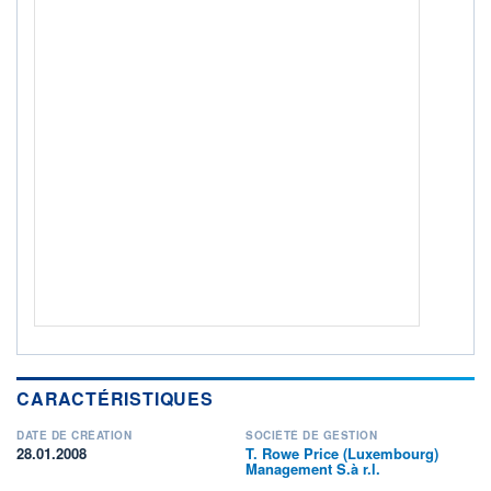
ACTIF NET (EUR)
144M / 31.07.26
NOTATION MORNINGSTAR ⁽¹⁾
RISQUE DU FONDS (SRI)
4
/7
+ PORTEFEUILLE
+ LISTE
CARACTÉRISTIQUES
DATE DE CRÉATION
SOCIÉTÉ DE GESTION
28.01.2008
T. Rowe Price (Luxembourg)
Management S.à r.l.