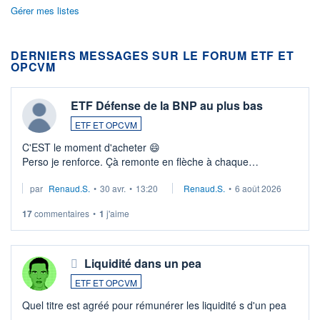
Gérer mes listes
DERNIERS MESSAGES SUR LE FORUM ETF ET
OPCVM
ETF Défense de la BNP au plus bas
ETF ET OPCVM
C'EST le moment d'acheter 😄​
Perso je renforce. Çà remonte en flèche à chaque
suspission d'accord dans.la guerre du moyen-orient.
par
Renaud.S.
•
30 avr.
•
13:20
Renaud.S.
•
6 août 2026
Investissement long terme tip top pour sa retraite.
LU3 ...
17
commentaires
•
1
j'aime
Liquidité dans un pea
ETF ET OPCVM
Quel titre est agréé pour rémunérer les liquidité s d'un pea