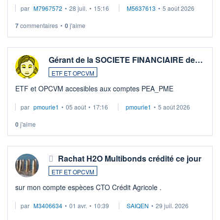
par
M7967572
•
28 juil.
•
15:16
M5637613
•
5 août 2026
7
commentaires
•
0
j'aime
Gérant de la SOCIETE FINANCIAIRE de…
ETF ET OPCVM
ETF et OPCVM accesibles aux comptes PEA_PME
par
pmourie1
•
05 août
•
17:16
pmourie1
•
5 août 2026
0
j'aime
Rachat H2O Multibonds crédité ce jour
ETF ET OPCVM
sur mon compte espèces CTO Crédit Agricole .
par
M3406634
•
01 avr.
•
10:39
SAIQEN
•
29 juil. 2026