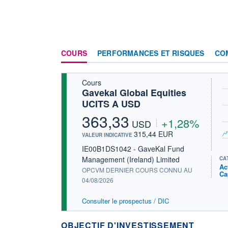
COURS
PERFORMANCES ET RISQUES
CO
Cours
Gavekal Global Equities
UCITS A USD
363,33
+1,28%
USD
315,44 EUR
VALEUR INDICATIVE
IE00B1DS1042 - GaveKal Fund
Management (Ireland) Limited
CA
Ac
OPCVM DERNIER COURS CONNU AU
Ca
04/08/2026
Consulter le prospectus / DIC
OBJECTIF D'INVESTISSEMENT