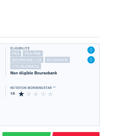
ÉLIGIBILITÉ
PEA
PEA-PME
BOURSOVIE LUX
BOURSOVIE
CTO BUSINESS
Non éligible Boursobank
NOTATION MORNINGSTAR ⁽¹⁾