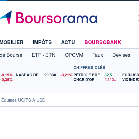
MOBILIER
IMPÔTS
ACTU
BOURSOBANK
 de Bourse
ETF - ETN
OPCVM
Taux
Devises
CHIFFRES-CLÉS
5
-0,19%
NASDAQ DEC26
29 830,75
-0,21%
PÉTROLE BRENT
82,52
$US
EUR/US
0
-0,36%
ONCE D'OR
4 240,72
$US
VIX INDE
l Equities UCITS A USD