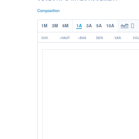
Composition
1M
3M
6M
1A
3A
5A
10A
OUV.
+HAUT
+BAS
DER.
VAR.
VOL