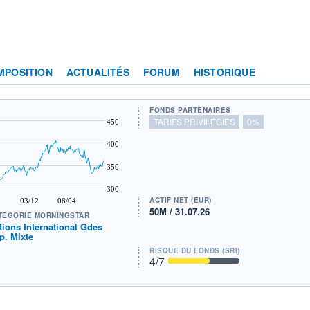
MPOSITION
ACTUALITÉS
FORUM
HISTORIQUE
FONDS PARTENAIRES
TARIFS PRIVILÉGIÉS
0%
450
400
350
300
ACTIF NET (EUR)
03/12
08/04
50M / 31.07.26
TÉGORIE MORNINGSTAR
tions International Gdes
p. Mixte
RISQUE DU FONDS (SRI)
4
/7