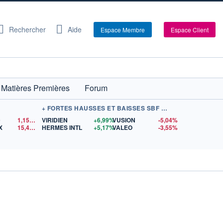
Rechercher
Aide
Espace Membre
Espace Client
Matières Premières
Forum
+ FORTES HAUSSES ET BAISSES SBF 120
D
1,1519
$US
VIRIDIEN
+6,99%
VUSION
-5,04%
X
15,42
$US
HERMES INTL
+5,17%
VALEO
-3,55%