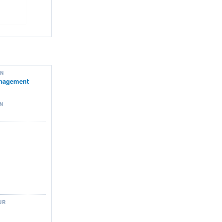
ON
nagement
N
UR