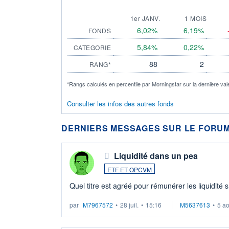
1er JANV.
1 MOIS
6,02%
6,19%
FONDS
5,84%
0,22%
CATEGORIE
88
2
RANG*
*Rangs calculés en percentile par Morningstar sur la dernière val
Consulter les infos des autres fonds
DERNIERS MESSAGES SUR LE FORUM
Liquidité dans un pea
ETF ET OPCVM
Quel titre est agréé pour rémunérer les liquidité 
par
M7967572
•
28 juil.
•
15:16
M5637613
•
5 a