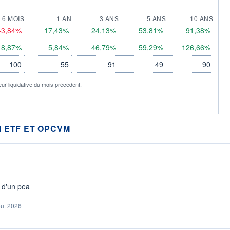
6 MOIS
1 AN
3 ANS
5 ANS
10 ANS
-3,84%
17,43%
24,13%
53,81%
91,38%
8,87%
5,84%
46,79%
59,29%
126,66%
100
55
91
49
90
eur liquidative du mois précédent.
 ETF ET OPCVM
s d'un pea
oût 2026