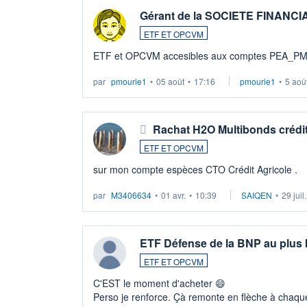
Gérant de la SOCIETE FINANC
ETF ET OPCVM
ETF et OPCVM accesibles aux comptes PEA_P
par
pmourie1
•
05 août
•
17:16
pmourie1
•
5 aoû
Rachat H2O Multibonds crédit
ETF ET OPCVM
sur mon compte espèces CTO Crédit Agricole .
par
M3406634
•
01 avr.
•
10:39
SAIQEN
•
29 juil
ETF Défense de la BNP au plus
ETF ET OPCVM
C'EST le moment d'acheter 😄​
Perso je renforce. Çà remonte en flèche à chaque