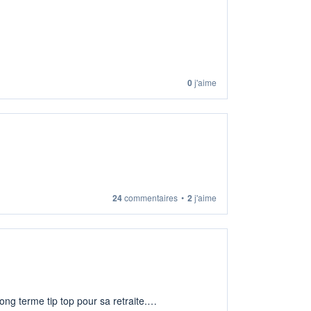
0
j'aime
24
commentaires
•
2
j'aime
ng terme tip top pour sa retraite.