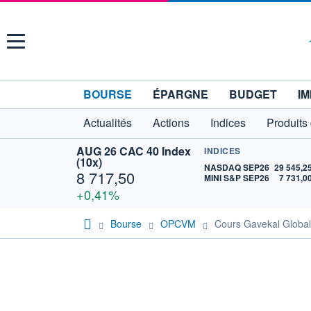
Menu
BOURSE
ÉPARGNE
BUDGET
IM
Actualités
Actions
Indices
Produits
AUG 26 CAC 40 Index
INDICES
(10x)
NASDAQ SEP26
29 545,2
8 717,50
MINI S&P SEP26
7 731,0
+0,41%
Bourse
OPCVM
Cours Gavekal Globa