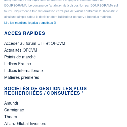
BOURSORAMA. Le contenu de l'analyse mis à disposition par BOURSORAMA est
fourni uniquement à titre d'information et n'a pas de valeur contractuelle. Il constitue
ainsi une simple aide à la décision dont l'utilisateur conserve l'absolue maîtrise.
Lire les mentions légales complètes
ACCÈS RAPIDES
Accéder au forum ETF et OPCVM
Actualités OPCVM
Points de marché
Indices France
Indices internationaux
Matières premières
SOCIÉTÉS DE GESTION LES PLUS
RECHERCHÉES / CONSULTÉES *
Amundi
Carmignac
Theam
Allianz Global Investors