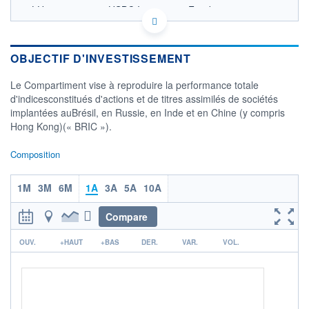
LU0254993792 - HSBC Investment Funds
(Luxembourg) S.A.
OPCVM DERNIER COURS CONNU AU 05/10/2009
Consulter le prospectus / DIC
OBJECTIF D'INVESTISSEMENT
Le Compartiment vise à reproduire la performance totale
CATÉGORIE MORNINGSTAR
Actions BRIC
d'indicesconstitués d'actions et de titres assimilés de sociétés
implantées auBrésil, en Russie, en Inde et en Chine (y compris
FONDS PARTENAIRES
Hong Kong)(« BRIC »).
TARIFS PRIVILÉGIÉS
0%
Composition
ÉLIGIBILITÉ
PEA
PEA-PME
BOURSOVIE LUX
BOURSOVIE
CTO BUSINESS
1M
3M
6M
1A
3A
5A
10A
Non éligible Boursobank
Compare
ACTIF NET (EUR)
152M / 30.09.15
r
OUV.
+HAUT
+BAS
DER.
VAR.
VOL.
NOTATION MORNINGSTAR ⁽¹⁾
RISQUE DU FONDS (SRI)
0
/7