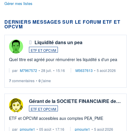
Gérer mes listes
DERNIERS MESSAGES SUR LE FORUM ETF ET
OPCVM
Liquidité dans un pea
ETF ET OPCVM
Quel titre est agréé pour rémunérer les liquidité s d'un pea
par
M7967572
•
28 juil.
•
15:16
M5637613
•
5 août 2026
7
commentaires
•
0
j'aime
Gérant de la SOCIETE FINANCIAIRE de…
ETF ET OPCVM
ETF et OPCVM accesibles aux comptes PEA_PME
par
pmourie1
•
05 août
•
17:16
pmourie1
•
5 août 2026