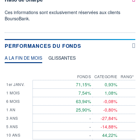
Ces informations sont exclusivement réservées aux clients
BoursoBank.
PERFORMANCES DU FONDS
A LA FIN DE MOIS
GLISSANTES
FONDS
CATEGORIE
RANG*
71,15%
0,93%
1er JANV.
7,54%
1,08%
1 MOIS
63,94%
-0,08%
6 MOIS
25,90%
-0,80%
1 AN
-
-27,84%
3 ANS
-
-14,88%
5 ANS
-
44,22%
10 ANS