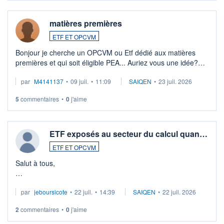
matières premières
ETF ET OPCVM
Bonjour je cherche un OPCVM ou Etf dédié aux matières
premières et qui soit éligible PEA... Auriez vous une idée?
Merci de vos conseils
par
M4141137
•
09 juil.
•
11:09
SAIQEN
•
23 juil. 2026
5
commentaires
•
0
j'aime
ETF exposés au secteur du calcul quan…
ETF ET OPCVM
Salut à tous,
Je cherche à investir sur le secteur du calcul quantique, mais
par
jeboursicote
•
22 juil.
•
14:39
SAIQEN
•
22 juil. 2026
via un ETF plutôt que des actions individuelles.
2
commentaires
•
0
j'aime
Idéalement, je voudrais qu'il soit éligible au PEA.