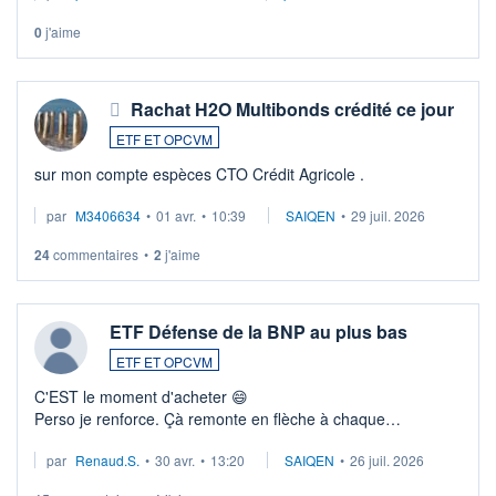
0
j'aime
Rachat H2O Multibonds crédité ce jour
ETF ET OPCVM
sur mon compte espèces CTO Crédit Agricole .
par
M3406634
•
01 avr.
•
10:39
SAIQEN
•
29 juil. 2026
24
commentaires
•
2
j'aime
ETF Défense de la BNP au plus bas
ETF ET OPCVM
C'EST le moment d'acheter 😄​
Perso je renforce. Çà remonte en flèche à chaque
suspission d'accord dans.la guerre du moyen-orient.
par
Renaud.S.
•
30 avr.
•
13:20
SAIQEN
•
26 juil. 2026
Investissement long terme tip top pour sa retraite.
LU3 ...