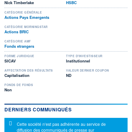
Nick Timberlake
HSBC
CATÉGORIE GÉNÉRALE
Actions Pays Emergents
CATÉGORIE MORNINGSTAR
Actions BRIC
CATÉGORIE AMF
Fonds etrangers
FORME JURIDIQUE
TYPE D'INVESTISSEUR
SICAV
Institutionnel
AFFECTATION DES RÉSULTATS
VALEUR DERNIER COUPON
Capitalisation
ND
FONDS DE FONDS
Non
DERNIERS COMMUNIQUÉS
Message d'information
Cette société n'est pas adhérente au service de
diffusion des communiqués de presse sur