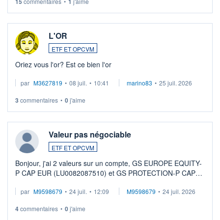
15
commentaires
•
1
j'aime
L'OR
ETF ET OPCVM
Oriez vous l'or? Est ce bien l'or
par
M3627819
•
08 juil.
•
10:41
marino83
•
25 juil. 2026
3
commentaires
•
0
j'aime
Valeur pas négociable
ETF ET OPCVM
Bonjour, j'ai 2 valeurs sur un compte, GS EUROPE EQUITY-
P CAP EUR (LU0082087510) et GS PROTECTION-P CAP
EUR (LU0546913194), que je souhaite vendre. Lorsque je
par
M9598679
•
24 juil.
•
12:09
M9598679
•
24 juil. 2026
veux procéder à la vente, on me signale ...
4
commentaires
•
0
j'aime