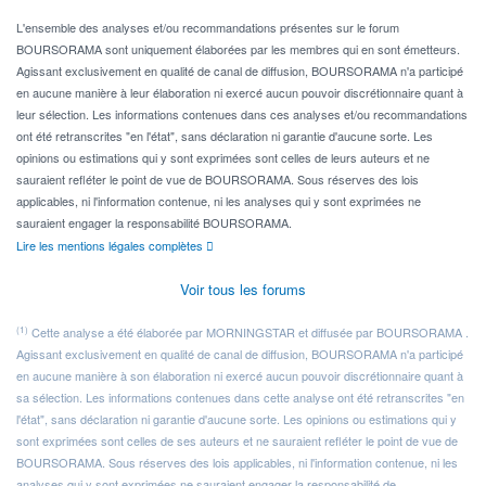
Pour l' ...
L'ensemble des analyses et/ou recommandations présentes sur le forum
BOURSORAMA sont uniquement élaborées par les membres qui en sont émetteurs.
Agissant exclusivement en qualité de canal de diffusion, BOURSORAMA n'a participé
en aucune manière à leur élaboration ni exercé aucun pouvoir discrétionnaire quant à
leur sélection. Les informations contenues dans ces analyses et/ou recommandations
ont été retranscrites "en l'état", sans déclaration ni garantie d'aucune sorte. Les
opinions ou estimations qui y sont exprimées sont celles de leurs auteurs et ne
sauraient refléter le point de vue de BOURSORAMA. Sous réserves des lois
applicables, ni l'information contenue, ni les analyses qui y sont exprimées ne
sauraient engager la responsabilité BOURSORAMA.
Lire les mentions légales complètes
Voir tous les forums
(1)
Cette analyse a été élaborée par MORNINGSTAR et diffusée par BOURSORAMA .
Agissant exclusivement en qualité de canal de diffusion, BOURSORAMA n'a participé
en aucune manière à son élaboration ni exercé aucun pouvoir discrétionnaire quant à
sa sélection. Les informations contenues dans cette analyse ont été retranscrites "en
l'état", sans déclaration ni garantie d'aucune sorte. Les opinions ou estimations qui y
sont exprimées sont celles de ses auteurs et ne sauraient refléter le point de vue de
BOURSORAMA. Sous réserves des lois applicables, ni l'information contenue, ni les
analyses qui y sont exprimées ne sauraient engager la responsabilité de