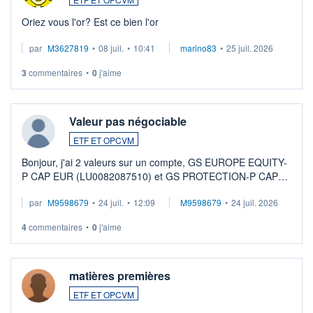
Oriez vous l'or? Est ce bien l'or
par
M3627819
•
08 juil.
•
10:41
marino83
•
25 juil. 2026
3
commentaires
•
0
j'aime
Valeur pas négociable
ETF ET OPCVM
Bonjour, j'ai 2 valeurs sur un compte, GS EUROPE EQUITY-
P CAP EUR (LU0082087510) et GS PROTECTION-P CAP
EUR (LU0546913194), que je souhaite vendre. Lorsque je
par
M9598679
•
24 juil.
•
12:09
M9598679
•
24 juil. 2026
veux procéder à la vente, on me signale ...
4
commentaires
•
0
j'aime
matières premières
ETF ET OPCVM