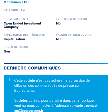
Monétaires EUR
CATÉGORIE AMF
FORME JURIDIQUE
TYPE D'INVESTISSEUR
Open Ended Investment
ND
Company
AFFECTATION DES RÉSULTATS
VALEUR DERNIER COUPON
Capitalisation
ND
FONDS DE FONDS
Non
DERNIERS COMMUNIQUÉS
Message d'information
Cette société n'est pas adhérente au service de
diffusion des communiqués de presse sur
Boursorama.
Sociétés cotées, pour paraître dans cette rubrique,
veuillez nous contacter à l'adresse suivante :
contact-
cp@boursorama.fr