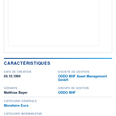
ACTIF NET (EUR)
3 038M / 31.07.26
NOTATION MORNINGSTAR ⁽¹⁾
RISQUE DU FONDS (SRI)
1
/7
+ PORTEFEUILLE
+ LISTE
CARACTÉRISTIQUES
DATE DE CRÉATION
SOCIÉTÉ DE GESTION
04.10.1994
ODDO BHF Asset Management
GmbH
GÉRANTS
GROUPE DE GESTION
Matthias Bayer
ODDO BHF
CATÉGORIE GÉNÉRALE
Monétaire Euro
CATÉGORIE MORNINGSTAR