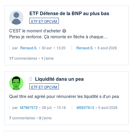
ETF Défense de la BNP au plus bas
ETF ET OPCVM
C'EST le moment d'acheter 😄​
Perso je renforce. Çà remonte en flèche à chaque
suspission d'accord dans.la guerre du moyen-orient.
par
Renaud.S.
•
30 avr.
•
13:20
Renaud.S.
•
6 août 2026
Investissement long terme tip top pour sa retraite.
LU3 ...
17
commentaires
•
1
j'aime
Liquidité dans un pea
ETF ET OPCVM
Quel titre est agréé pour rémunérer les liquidité s d'un pea
par
M7967572
•
28 juil.
•
15:16
M5637613
•
5 août 2026
7
commentaires
•
0
j'aime