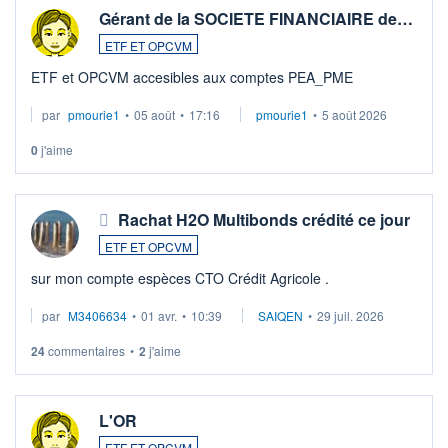
Gérant de la SOCIETE FINANCIAIRE de…
ETF ET OPCVM
ETF et OPCVM accesibles aux comptes PEA_PME
par
pmourie1
•
05 août
•
17:16
pmourie1
•
5 août 2026
0
j'aime
Rachat H2O Multibonds crédité ce jour
ETF ET OPCVM
sur mon compte espèces CTO Crédit Agricole .
par
M3406634
•
01 avr.
•
10:39
SAIQEN
•
29 juil. 2026
24
commentaires
•
2
j'aime
L'OR
ETF ET OPCVM