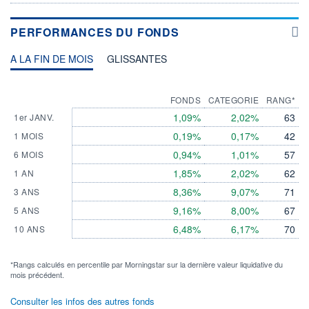
PERFORMANCES DU FONDS
A LA FIN DE MOIS
GLISSANTES
FONDS
CATEGORIE
RANG*
1,09%
2,02%
63
1er JANV.
0,19%
0,17%
42
1 MOIS
0,94%
1,01%
57
6 MOIS
1,85%
2,02%
62
1 AN
8,36%
9,07%
71
3 ANS
9,16%
8,00%
67
5 ANS
6,48%
6,17%
70
10 ANS
*Rangs calculés en percentile par Morningstar sur la dernière valeur liquidative du
mois précédent.
Consulter les infos des autres fonds