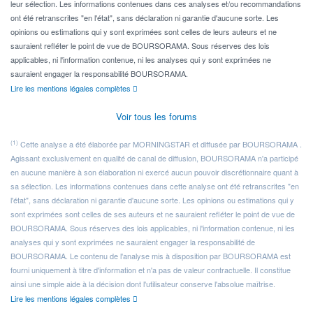
leur sélection. Les informations contenues dans ces analyses et/ou recommandations
ont été retranscrites "en l'état", sans déclaration ni garantie d'aucune sorte. Les
opinions ou estimations qui y sont exprimées sont celles de leurs auteurs et ne
sauraient refléter le point de vue de BOURSORAMA. Sous réserves des lois
applicables, ni l'information contenue, ni les analyses qui y sont exprimées ne
sauraient engager la responsabilité BOURSORAMA.
Lire les mentions légales complètes
Voir tous les forums
(1)
Cette analyse a été élaborée par MORNINGSTAR et diffusée par BOURSORAMA .
Agissant exclusivement en qualité de canal de diffusion, BOURSORAMA n'a participé
en aucune manière à son élaboration ni exercé aucun pouvoir discrétionnaire quant à
sa sélection. Les informations contenues dans cette analyse ont été retranscrites "en
l'état", sans déclaration ni garantie d'aucune sorte. Les opinions ou estimations qui y
sont exprimées sont celles de ses auteurs et ne sauraient refléter le point de vue de
BOURSORAMA. Sous réserves des lois applicables, ni l'information contenue, ni les
analyses qui y sont exprimées ne sauraient engager la responsabilité de
BOURSORAMA. Le contenu de l'analyse mis à disposition par BOURSORAMA est
fourni uniquement à titre d'information et n'a pas de valeur contractuelle. Il constitue
ainsi une simple aide à la décision dont l'utilisateur conserve l'absolue maîtrise.
Lire les mentions légales complètes