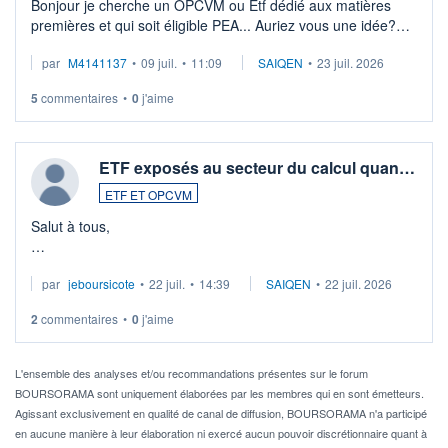
Bonjour je cherche un OPCVM ou Etf dédié aux matières
premières et qui soit éligible PEA... Auriez vous une idée?
Merci de vos conseils
par
M4141137
•
09 juil.
•
11:09
SAIQEN
•
23 juil. 2026
5
commentaires
•
0
j'aime
ETF exposés au secteur du calcul quan…
ETF ET OPCVM
Salut à tous,
Je cherche à investir sur le secteur du calcul quantique, mais
par
jeboursicote
•
22 juil.
•
14:39
SAIQEN
•
22 juil. 2026
via un ETF plutôt que des actions individuelles.
2
commentaires
•
0
j'aime
Idéalement, je voudrais qu'il soit éligible au PEA.
Pour l' ...
L'ensemble des analyses et/ou recommandations présentes sur le forum
BOURSORAMA sont uniquement élaborées par les membres qui en sont émetteurs.
Agissant exclusivement en qualité de canal de diffusion, BOURSORAMA n'a participé
en aucune manière à leur élaboration ni exercé aucun pouvoir discrétionnaire quant à