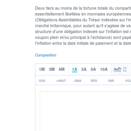
Deux tiers au moins de la fortune totale du compartim
essentiellement libellées en monnaies européennes
(Obligations Assimilables du Trésor indexées sur l'i
marché britannique, pour autant qu'il s'agisse de va
structure d'une obligation indexée sur l'inflation est
coupon plein et/ou principal à l'échéance) sont payés
l'inflation entre la date initiale de paiement et la da
Composition
1M
3M
6M
1A
3A
5A
10A
OUV.
+HAUT
+BAS
DER.
VAR.
VOL