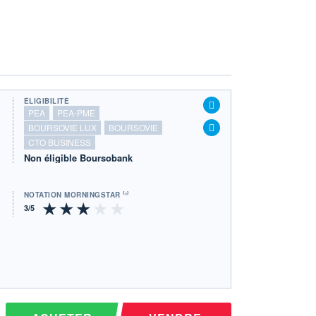
ÉLIGIBILITÉ
PEA
PEA-PME
BOURSOVIE LUX
BOURSOVIE
CTO BUSINESS
Non éligible Boursobank
NOTATION MORNINGSTAR ⁽¹⁾