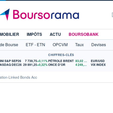
MOBILIER
IMPÔTS
ACTU
BOURSOBANK
 de Bourse
ETF - ETN
OPCVM
Taux
Devises
CHIFFRES-CLÉS
INI S&P SEP26
7 739,75
+0,11%
PÉTROLE BRENT
83,02
$US
EUR/USD
ASDAQ DEC26
29 891,25
+0,32%
ONCE D'OR
4 249,56
$US
VIX INDEX
ation-Linked Bonds Acc