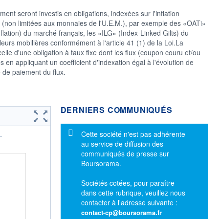
ent seront investis en obligations, indexées sur l'inflation
 (non limitées aux monnaies de l'U.E.M.), par exemple des «OATi»
nflation) du marché français, les «ILG» (Index-Linked Gilts) du
leurs mobilières conformément à l'article 41 (1) de la Loi.La
 celle d'une obligation à taux fixe dont les flux (coupon couru et/ou
 en appliquant un coefficient d'indexation égal à l'évolution de
te de paiement du flux.
DERNIERS COMMUNIQUÉS
Message d'information
Cette société n'est pas adhérente
.
au service de diffusion des
communiqués de presse sur
Boursorama.
Sociétés cotées, pour paraître
dans cette rubrique, veuillez nous
contacter à l'adresse suivante :
contact-cp@boursorama.fr