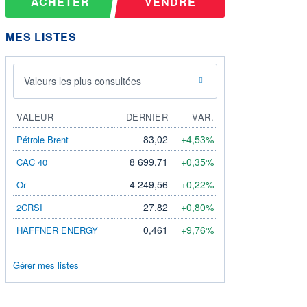
ACHETER
VENDRE
MES LISTES
Valeurs les plus consultées
VALEUR
DERNIER
VAR.
83,02
+4,53%
Pétrole Brent
8 699,71
+0,35%
CAC 40
4 249,56
+0,22%
Or
27,82
+0,80%
2CRSI
0,461
+9,76%
HAFFNER ENERGY
Gérer mes listes