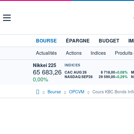
Menu
BOURSE
ÉPARGNE
BUDGET
IM
Actualités
Actions
Indices
Produits
Nikkei 225
INDICES
65 683,26
CAC AUG 26
8 718,00
+0,08%
M
NASDAQ SEP26
29 590,00
+0,29%
N
0,00%
Bourse
OPCVM
Cours KBC Bonds Infl