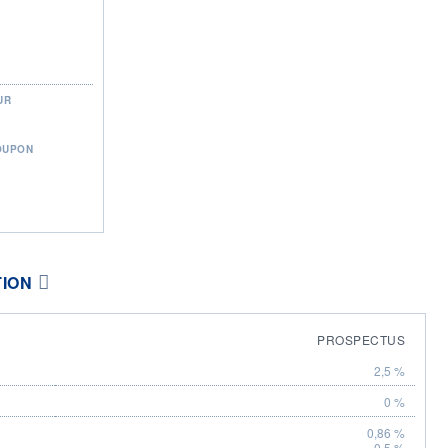
UR
OUPON
TION
PROSPECTUS
2,5 %
0 %
0,86 %
0,5 %