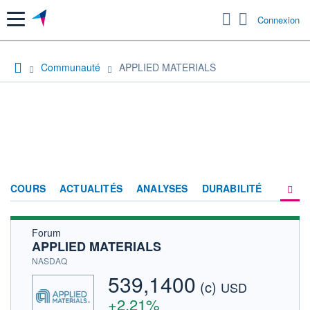
Menu
Connexion
Communauté
APPLIED MATERIALS
COURS
ACTUALITÉS
ANALYSES
DURABILITÉ
Forum
CONSENSUS
APPLIED MATERIALS
SOCIÉTÉ
NASDAQ
539,1400
(c)
PRODUITS DE BOURSE
USD
+2,21%
FORUM