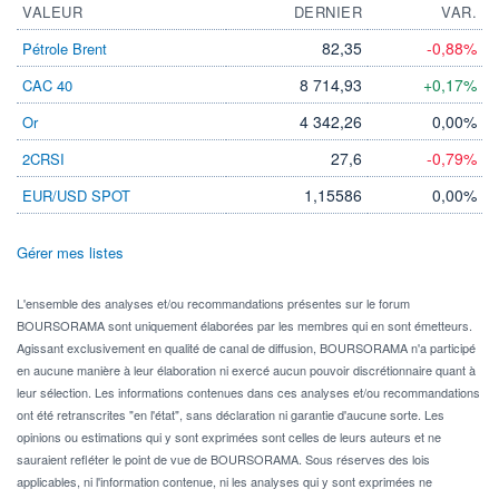
VALEUR
DERNIER
VAR.
82,35
-0,88%
Pétrole Brent
8 714,93
+0,17%
CAC 40
4 342,26
0,00%
Or
27,6
-0,79%
2CRSI
1,15586
0,00%
EUR/USD SPOT
Gérer mes listes
L'ensemble des analyses et/ou recommandations présentes sur le forum
BOURSORAMA sont uniquement élaborées par les membres qui en sont émetteurs.
Agissant exclusivement en qualité de canal de diffusion, BOURSORAMA n'a participé
en aucune manière à leur élaboration ni exercé aucun pouvoir discrétionnaire quant à
leur sélection. Les informations contenues dans ces analyses et/ou recommandations
ont été retranscrites "en l'état", sans déclaration ni garantie d'aucune sorte. Les
opinions ou estimations qui y sont exprimées sont celles de leurs auteurs et ne
sauraient refléter le point de vue de BOURSORAMA. Sous réserves des lois
applicables, ni l'information contenue, ni les analyses qui y sont exprimées ne