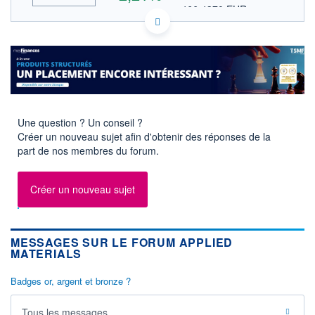
466,4370 EUR
VALEUR INDICATIVE
INDICE DE RÉFÉRENCE
HISTORIQUE
NASDAQ COMPOSITE
US0382221051 AMAT
ACTIONNAIRES
DONNÉES TEMPS DIFFÉRÉ
Politique d'exécution
Cotation sur les autres places
550
Une question ? Un conseil ?
Créer un nouveau sujet afin d'obtenir des réponses de la
540
part de nos membres du forum.
530
520
Créer un nouveau sujet
17h40
19h50
INDICE DE RÉFÉRENCE
NASDAQ Composite
MESSAGES SUR LE FORUM APPLIED
MATERIALS
OUVERTURE
CLÔTURE VEILLE
538,0000
527,4800
Badges or, argent et bronze ?
+ HAUT
+ BAS
545,9400
528,0050
Tous les messages