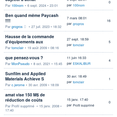
0
par
Par
100nom
•
6 sept. 2024 • 23:01
100nom
Ben quand même Paycash
7 mars 08:01
!!!!
16
par
grogros
Par
grogros
•
27 juil. 2023 • 18:32
Hausse de la commande
27 sept. 18:59
d'équipements aux
5
par
tomclair
Par
tomclair
•
19 août 2009 • 08:16
que pensez-vous ?
11 juin 16:33
4
par
Par
MonPseudo
•
8 oct. 2021 • 15:45
ESKALIBUR
Sunfilm and Applied
30 avr. 18:49
Materials Achieve S
1
par
tomclair
Par
c.jerome
•
30 avr. 2009 • 18:09
amat vise 150 M$ de
réduction de coûts
15 janv. 17:40
0
par
Profil supprimé
Par
Profil supprimé
•
15 janv. 2008 •
17:40