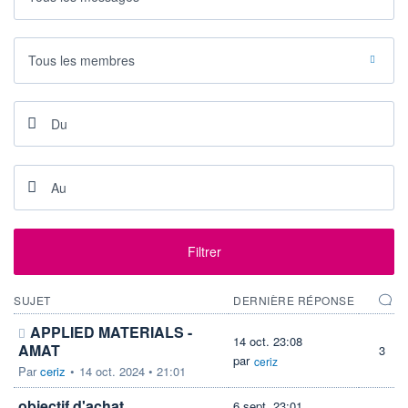
VOLUME
CAPITAL ÉCHANGÉ
0
0,00%
VALORISATION
CAPI.
Tous les membres
BOURSIÈRE
428 055 MUSD
423 018 MUSD
LIMITE À LA
LIMITE À LA
BAISSE
HAUSSE
50,1800
0,0000
RENDEMENT
PER ESTIMÉ
ESTIMÉ 2026
2026
0,39%
41,31
DERNIER
ÉCHANGE
07.08.26 / 22:00:00
Filtrer
ÉLIGIBILITÉ
RISQUE ESG
BOURSOVIE LUX
12,3/100 (faible)
SUJET
DERNIÈRE RÉPONSE
APPLIED MATERIALS -
+ PORTEFEUILLE
+ LISTE
14 oct. 23:08
AMAT
3
par
ceriz
Par
ceriz
•
14 oct. 2024 • 21:01
objectif d'achat
6 sept. 23:01