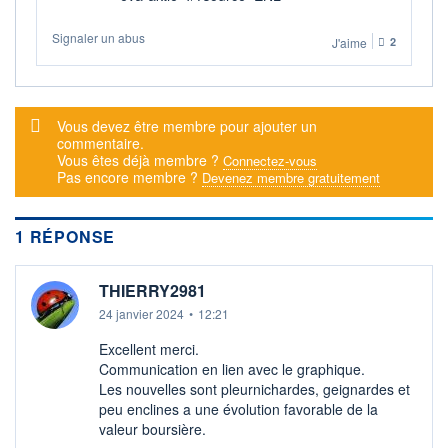
Signaler un abus
J'aime
2
Message d'alerte
Vous devez être membre pour ajouter un
commentaire.
Vous êtes déjà membre ?
Connectez-vous
Pas encore membre ?
Devenez membre gratuitement
1 RÉPONSE
THIERRY2981
24 janvier 2024
•
12:21
Excellent merci.
Communication en lien avec le graphique.
Les nouvelles sont pleurnichardes, geignardes et
peu enclines a une évolution favorable de la
valeur boursière.