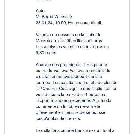
VALORISATION
DERNIER ÉCHANGE
430 MEUR
07.08.26 / 17:35:21
Autor
M. Bernd Wunsche
LIMITE À LA
LIMITE À LA
BAISSE
HAUSSE
23.01.24, 10:59, En un coup d'oeil:
2,153
2,379
Valneva en dessous de la limite de
RENDEMENT
PER ESTIMÉ
ESTIMÉ 2026
2026
Marketcap, de 500 millions d'euros
-
-
Les analystes voient le cours à plus de
9,30 euros
DERNIER
DATE
DIVIDENDE
DERNIER
DIVIDENDE
0,00 EUR
Analyse des graphiques libres pour le
-
cours de Valneva Valneva a une fois de
PROCHAIN
plus fait un mauvais départ dans la
DIVIDENDE
journée. Les cotations ont chuté de plus de
-
-2 % mardi. Cela signifie que l'action est en
ÉLIGIBILITÉ
RISQUE ESG
voie de sous la barre des 4 euros par
SRD
PEA
rapport à la date précédente. À la fin du
25,6/100 (moyen)
PEA-PME
commerce du lundi, Valneva a été
BOURSOVIE LUX
brièvement en mesure de se pousser
CTO BUSINESS
22H
jusqu'à plus de 4 euros.
Les citations ont été transmises au total à
+ ALERTE
+ PORTEFEUILLE
+ LISTE