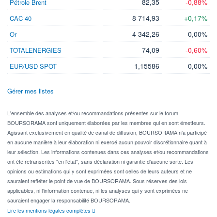
82,35
-0,88%
Pétrole Brent
8 714,93
+0,17%
CAC 40
4 342,26
0,00%
Or
74,09
-0,60%
TOTALENERGIES
1,15586
0,00%
EUR/USD SPOT
Gérer mes listes
L'ensemble des analyses et/ou recommandations présentes sur le forum
BOURSORAMA sont uniquement élaborées par les membres qui en sont émetteurs.
Agissant exclusivement en qualité de canal de diffusion, BOURSORAMA n'a participé
en aucune manière à leur élaboration ni exercé aucun pouvoir discrétionnaire quant à
leur sélection. Les informations contenues dans ces analyses et/ou recommandations
ont été retranscrites "en l'état", sans déclaration ni garantie d'aucune sorte. Les
opinions ou estimations qui y sont exprimées sont celles de leurs auteurs et ne
sauraient refléter le point de vue de BOURSORAMA. Sous réserves des lois
applicables, ni l'information contenue, ni les analyses qui y sont exprimées ne
sauraient engager la responsabilité BOURSORAMA.
Lire les mentions légales complètes