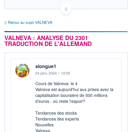
FR0004056851 VLA
HISTORIQUE
EURONEXT PARIS DONNÉES TEMPS RÉEL
Politique d'exécution
ACTIONNAIRES
Retour au sujet VALNEVA
Cotation sur les autres places
VALNEVA : ANALYSE DU 2301
2,35
TRADUCTION DE L'ALLEMAND
2,30
2,25
slongue1
2,20
11h51
14h42
17h33
24 janv. 2024
•
12:00
Cours de Valneva: le 4
SECTEUR
INDICE DE RÉFÉRENCE
Biotechnologie
SBF 120
Valneva est aujourd'hui aux prises avec la
capitalisation boursière de 500 millions
OUVERTURE
CLÔTURE VEILLE
d'euros - où reste l'espoir?
2,237
2,221
+ HAUT
+ BAS
Tendances des stocks
2,311
2,237
Tendances des experts
Nouvelles
VOLUME
CAPITAL ÉCHANGÉ
564 209
0,30%
Valneva