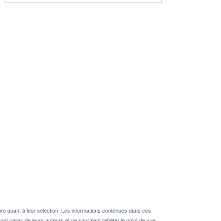
re quant à leur sélection. Les informations contenues dans ces
nt celles de leurs auteurs et ne sauraient refléter le point de vue