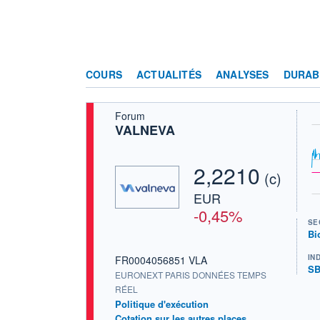
COURS
ACTUALITÉS
ANALYSES
DURAB
Forum
VALNEVA
2,2210
(c)
EUR
-0,45%
SE
Bi
IN
FR0004056851 VLA
SB
EURONEXT PARIS DONNÉES TEMPS
RÉEL
Politique d'exécution
Cotation sur les autres places