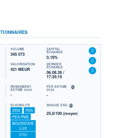
TIONNAIRES
VOLUME
CAPITAL
ÉCHANGÉ
345 073
0,18%
VALORISATION
DERNIER
ÉCHANGE
421 MEUR
06.08.26 /
17:35:15
RENDEMENT
PER ESTIMÉ
ESTIMÉ 2026
2026
-
-
ÉLIGIBILITÉ
RISQUE ESG
SRD
PEA
25,6/100 (moyen)
PEA-PME
BOURSOVIE
LUX
CTO