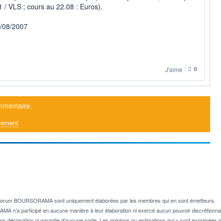
/ VLS ; cours au 22.08 : Euros).
3/08/2007
J'aime
0
mmentaire.
tement
e forum BOURSORAMA sont uniquement élaborées par les membres qui en sont émetteurs.
A n'a participé en aucune manière à leur élaboration ni exercé aucun pouvoir discrétionnai
ns déclaration ni garantie d'aucune sorte. Les opinions ou estimations qui y sont exprimées so