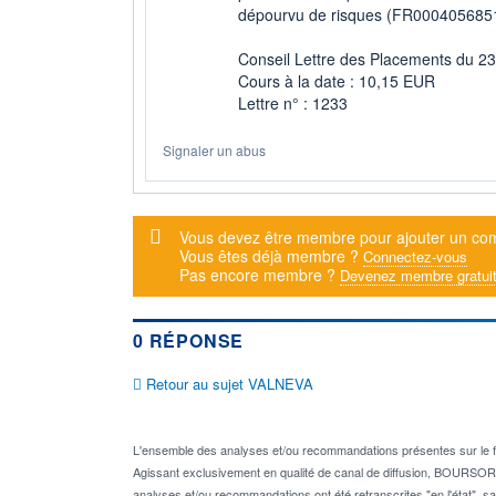
dépourvu de risques (FR0004056851 
Conseil Lettre des Placements du 2
Cours à la date : 10,15 EUR
Lettre n° : 1233
Signaler un abus
Message d'alerte
Vous devez être membre pour ajouter un co
Vous êtes déjà membre ?
Connectez-vous
Pas encore membre ?
Devenez membre gratui
0 RÉPONSE
Retour au sujet VALNEVA
L'ensemble des analyses et/ou recommandations présentes sur l
Agissant exclusivement en qualité de canal de diffusion, BOURSORAM
analyses et/ou recommandations ont été retranscrites "en l'état", sa