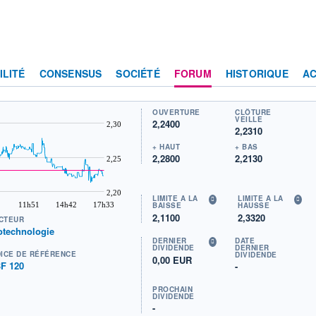
ILITÉ
CONSENSUS
SOCIÉTÉ
FORUM
HISTORIQUE
AC
OUVERTURE
CLÔTURE
VEILLE
2,2400
2,30
2,2310
+ HAUT
+ BAS
2,2800
2,2130
2,25
2,20
LIMITE À LA
LIMITE À LA
11h51
14h42
17h33
BAISSE
HAUSSE
2,1100
2,3320
CTEUR
otechnologie
DERNIER
DATE
DIVIDENDE
DERNIER
DICE DE RÉFÉRENCE
DIVIDENDE
0,00 EUR
F 120
-
PROCHAIN
DIVIDENDE
-