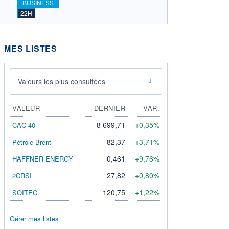
BUSINESS
22H
MES LISTES
Valeurs les plus consultées
VALEUR
DERNIER
VAR.
8 699,71
+0,35%
CAC 40
82,37
+3,71%
Pétrole Brent
0,461
+9,76%
HAFFNER ENERGY
27,82
+0,80%
2CRSI
120,75
+1,22%
SOITEC
Gérer mes listes