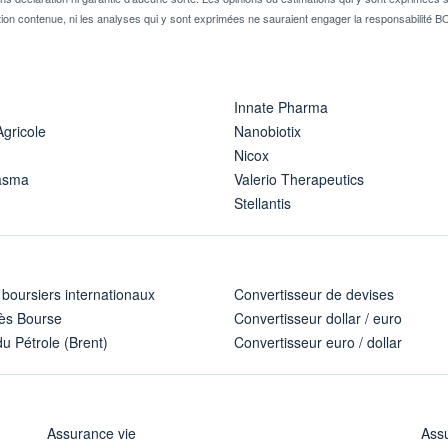
ion contenue, ni les analyses qui y sont exprimées ne sauraient engager la responsabili
Innate Pharma
Agricole
Nanobiotix
Nicox
asma
Valerio Therapeutics
Stellantis
 boursiers internationaux
Convertisseur de devises
ès Bourse
Convertisseur dollar / euro
u Pétrole (Brent)
Convertisseur euro / dollar
Assurance vie
Assu