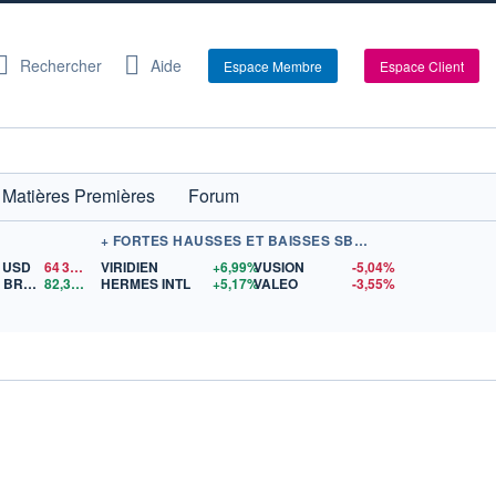
Rechercher
Aide
Espace Membre
Espace Client
Matières Premières
Forum
+ FORTES HAUSSES ET BAISSES SBF 120
/ USD
64 331,69
VIRIDIEN
$US
+6,99%
VUSION
-5,04%
PÉTROLE BRENT
82,37
$US
HERMES INTL
+5,17%
VALEO
-3,55%