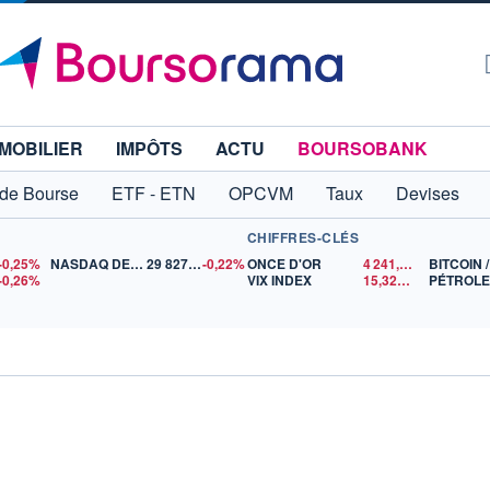
MOBILIER
IMPÔTS
ACTU
BOURSOBANK
 de Bourse
ETF - ETN
OPCVM
Taux
Devises
CHIFFRES-CLÉS
-0,25%
NASDAQ DEC26
29 827,00
-0,22%
ONCE D'OR
4 241,11
$US
BITCOIN 
-0,26%
VIX INDEX
15,32
$US