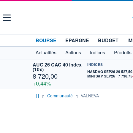
Menu
BOURSE
ÉPARGNE
BUDGET
IM
Actualités
Actions
Indices
Produits
AUG 26 CAC 40 Index
INDICES
(10x)
NASDAQ SEP26
29 527,50
8 720,00
MINI S&P SEP26
7 738,75
+0,44%
Communauté
VALNEVA