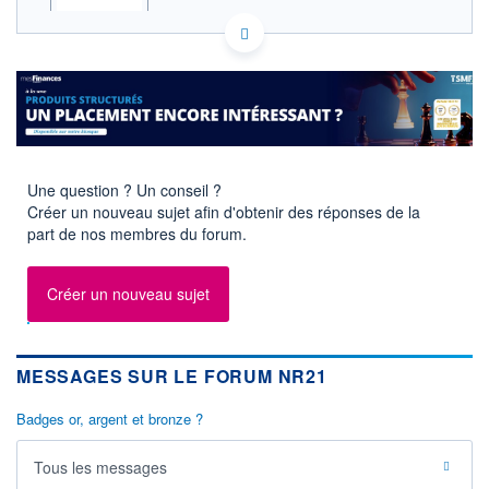
ACTIONNAIRES
FR0014001PV6 NR21
EURONEXT PARIS DONNÉES TEMPS RÉEL
Politique d'exécution
Cotation sur les autres places
SECTEUR
Distributeurs - Habillement
Une question ? Un conseil ?
Créer un nouveau sujet afin d'obtenir des réponses de la
OUVERTURE
CLÔTURE VEILLE
part de nos membres du forum.
0,0000
45,4000
+ HAUT
+ BAS
0,0000
0,0000
Créer un nouveau sujet
VOLUME
CAPITAL ÉCHANGÉ
0
0,00%
VALORISATION
DERNIER ÉCHANGE
MESSAGES SUR LE FORUM NR21
3 MEUR
23.07.26 / 10:49:24
Badges or, argent et bronze ?
LIMITE À LA
LIMITE À LA
BAISSE
HAUSSE
43,2000
47,6000
Tous les messages
RENDEMENT
PER ESTIMÉ