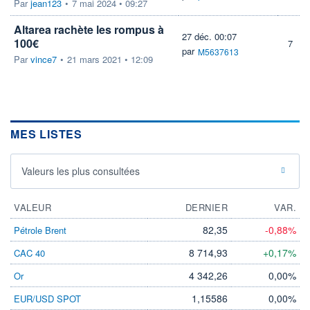
Par
jean123
•
7 mai 2024 • 09:27
Altarea rachète les rompus à
27 déc. 00:07
100€
7
par
M5637613
Par
vince7
•
21 mars 2021 • 12:09
MES LISTES
Valeurs les plus consultées
VALEUR
DERNIER
VAR.
82,35
-0,88%
Pétrole Brent
8 714,93
+0,17%
CAC 40
4 342,26
0,00%
Or
1,15586
0,00%
EUR/USD SPOT