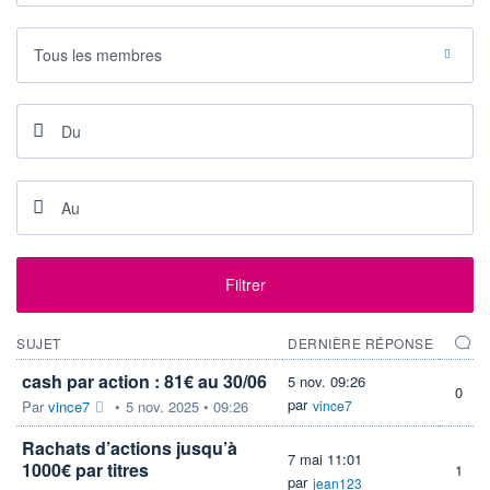
ESTIMÉ 2026
2026
-
-
Tous les membres
DERNIER
DATE
DIVIDENDE
DERNIER
DIVIDENDE
0,00 EUR
-
PROCHAIN
DIVIDENDE
-
ÉLIGIBILITÉ
RISQUE ESG
PEA
PEA-PME
-
+ ALERTE
+ PORTEFEUILLE
+ LISTE
Filtrer
SUJET
DERNIÈRE RÉPONSE
cash par action : 81€ au 30/06
5 nov. 09:26
0
par
Par
vince7
•
5 nov. 2025 • 09:26
vince7
Rachats d’actions jusqu’à
7 mai 11:01
1000€ par titres
1
par
jean123