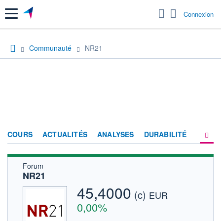
Menu
Connexion
Communauté
NR21
COURS
ACTUALITÉS
ANALYSES
DURABILITÉ
Forum
CONSENSUS
NR21
SOCIÉTÉ
45,4000
(c)
EUR
FORUM
0,00%
HISTORIQUE