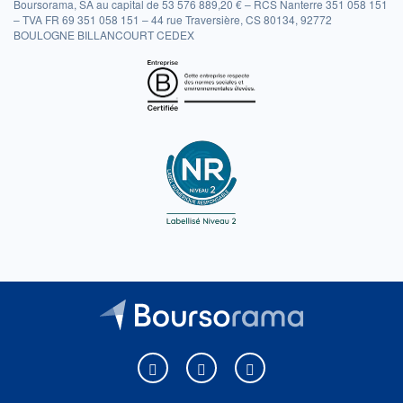
Boursorama, SA au capital de 53 576 889,20 € – RCS Nanterre 351 058 151
– TVA FR 69 351 058 151 – 44 rue Traversière, CS 80134, 92772
BOULOGNE BILLANCOURT CEDEX
Boursorama sur Facebook
Boursorama sur X
Boursorama sur Youtu