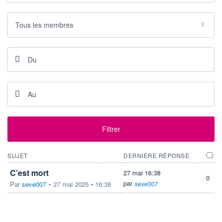
PROCHAIN
DIVIDENDE
Tous les membres
-
ÉLIGIBILITÉ
Non éligible
Boursobank
+ ALERTE
+ PORTEFEUILLE
+ LISTE
Filtrer
SUJET
DERNIÈRE RÉPONSE
C’est mort
27 mai 16:38
0
par
Par
seve007
•
27 mai 2025 • 16:38
seve007