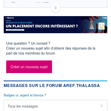
ES0105661005 MLARE
EURONEXT PARIS DONNÉES TEMPS RÉEL
Politique d'exécution
Cotation sur les autres places
OUVERTURE
CLÔTURE VEILLE
0,000
8,750
+ HAUT
+ BAS
0,000
0,000
Une question ? Un conseil ?
Créer un nouveau sujet afin d'obtenir des réponses de la
VOLUME
CAPITAL ÉCHANGÉ
part de nos membres du forum.
0
0,00%
VALORISATION
DERNIER ÉCHANGE
-
Créer un nouveau sujet
LIMITE À LA
LIMITE À LA
BAISSE
HAUSSE
7,900
9,600
MESSAGES SUR LE FORUM AREF THALASSA
RENDEMENT
PER ESTIMÉ
ESTIMÉ 2026
2026
-
-
Badges or, argent et bronze ?
DERNIER
DATE
DIVIDENDE
DERNIER
Tous les messages
DIVIDENDE
0,00 EUR
-