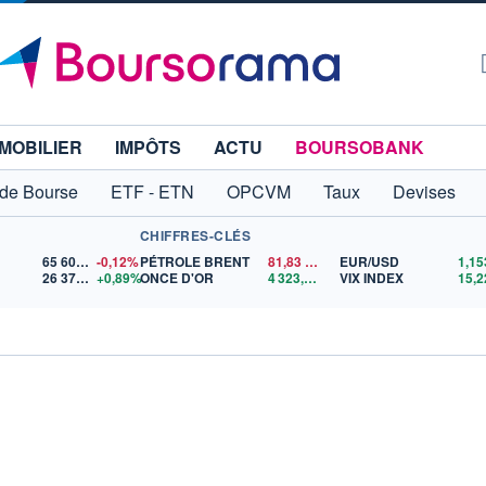
MOBILIER
IMPÔTS
ACTU
BOURSOBANK
 de Bourse
ETF - ETN
OPCVM
Taux
Devises
CHIFFRES-CLÉS
65 606,71
-0,12%
PÉTROLE BRENT
81,83
$US
EUR/USD
26 374,02
+0,89%
ONCE D'OR
4 323,06
$US
VIX INDEX
15,2