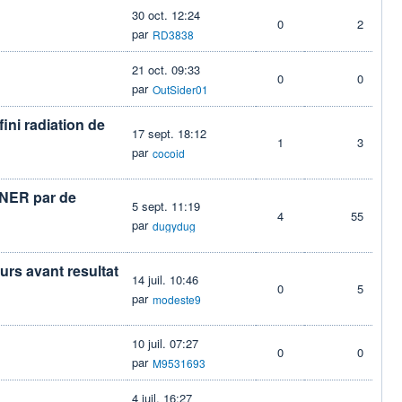
30 oct. 12:24
0
2
par
RD3838
21 oct. 09:33
0
0
par
OutSider01
fini radiation de
17 sept. 18:12
1
3
par
cocoid
NER par de
5 sept. 11:19
4
55
par
dugydug
ours avant resultat
14 juil. 10:46
0
5
par
modeste9
10 juil. 07:27
0
0
par
M9531693
4 juil. 16:27