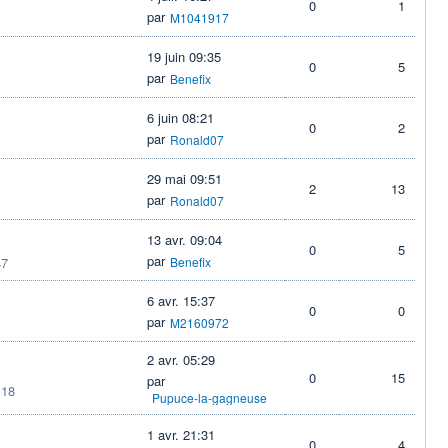
0
1
par
M1041917
19 juin 09:35
0
5
par
Benefix
6 juin 08:21
0
2
par
Ronald07
29 mai 09:51
2
13
par
Ronald07
13 avr. 09:04
0
5
par
47
Benefix
6 avr. 15:37
0
0
par
M2160972
2 avr. 05:29
0
15
par
:18
Pupuce-la-gagneuse
1 avr. 21:31
0
4