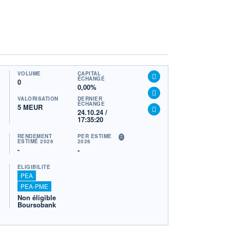
VOLUME
CAPITAL
ÉCHANGÉ
0
0,00%
VALORISATION
DERNIER
ÉCHANGE
5 MEUR
24.10.24 /
17:35:20
RENDEMENT
PER ESTIMÉ
ESTIMÉ 2026
2026
-
-
ÉLIGIBILITÉ
PEA
PEA-PME
Non éligible
Boursobank