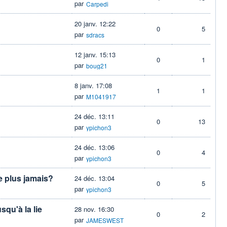
par
Carpedi
20 janv. 12:22
0
5
par
sdracs
12 janv. 15:13
0
1
par
boug21
8 janv. 17:08
1
1
par
M1041917
24 déc. 13:11
0
13
par
ypichon3
24 déc. 13:06
0
4
par
ypichon3
e plus jamais?
24 déc. 13:04
0
5
par
ypichon3
usqu'à la lie
28 nov. 16:30
0
2
par
JAMESWEST