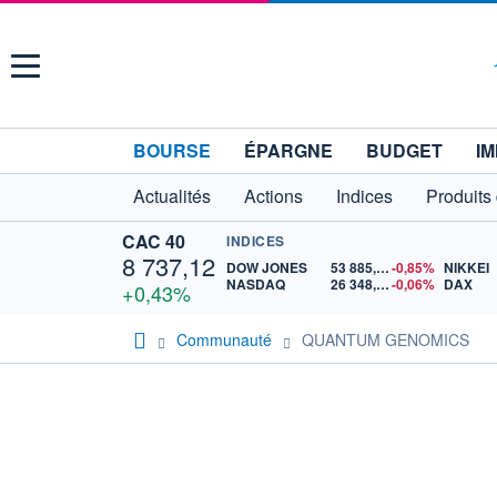
Menu
BOURSE
ÉPARGNE
BUDGET
IM
Actualités
Actions
Indices
Produits
CAC 40
INDICES
8 737,12
DOW JONES
53 885,10
-0,85%
NIKKEI
NASDAQ
26 348,35
-0,06%
DAX
+0,43%
Communauté
QUANTUM GENOMICS