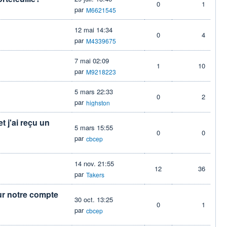
0
1
par
M6621545
12 mai 14:34
0
4
par
M4339675
7 mai 02:09
1
10
par
M9218223
5 mars 22:33
0
2
par
highston
t j'ai reçu un
5 mars 15:55
0
0
par
cbcep
14 nov. 21:55
12
36
par
Takers
sur notre compte
30 oct. 13:25
0
1
par
cbcep