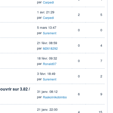
par
Carpedi
1 avr. 21:29
2
5
par
Carpedi
5 mars 13:47
0
0
par
Surement
21 févr. 08:59
0
4
par
M2618292
18 févr. 09:32
0
7
par
Ronald07
3 févr. 18:49
0
2
par
Surement
 ouvrir sur 3.82 /
31 janv. 08:12
6
9
par
Raskolnikobimbo
21 janv. 22:00
4
15