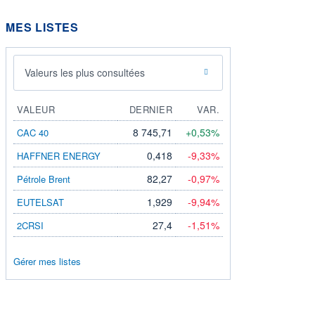
MES LISTES
Valeurs les plus consultées
VALEUR
DERNIER
VAR.
8 745,71
+0,53%
CAC 40
0,418
-9,33%
HAFFNER ENERGY
82,27
-0,97%
Pétrole Brent
1,929
-9,94%
EUTELSAT
27,4
-1,51%
2CRSI
Gérer mes listes