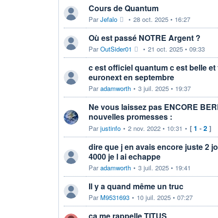
Cours de Quantum
Par
Jefalo
•
28 oct. 2025 • 16:27
Où est passé NOTRE Argent ?
Par
OutSider01
•
21 oct. 2025 • 09:33
c est officiel quantum c est belle et 
euronext en septembre
Par
adamworth
•
3 juil. 2025 • 19:37
Ne vous laissez pas ENCORE BER
nouvelles promesses :
1
2
Par
justinfo
•
2 nov. 2022 • 10:31
•
[
-
]
dire que j en avais encore juste 2 j
4000 je l ai echappe
Par
adamworth
•
3 juil. 2025 • 19:41
Il y a quand même un truc
Par
M9531693
•
10 juil. 2025 • 07:27
ça me rappelle TITUS