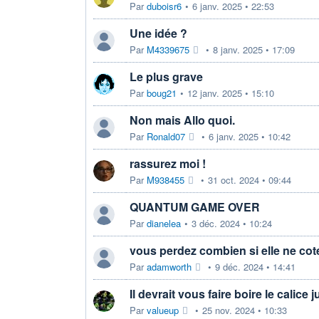
Par
duboisr6
•
6 janv. 2025 • 22:53
Une idée ?
Par
M4339675
•
8 janv. 2025 • 17:09
Le plus grave
Par
boug21
•
12 janv. 2025 • 15:10
Non mais Allo quoi.
Par
Ronald07
•
6 janv. 2025 • 10:42
rassurez moi !
Par
M938455
•
31 oct. 2024 • 09:44
QUANTUM GAME OVER
Par
dianelea
•
3 déc. 2024 • 10:24
vous perdez combien si elle ne cot
Par
adamworth
•
9 déc. 2024 • 14:41
Il devrait vous faire boire le calice j
Par
valueup
•
25 nov. 2024 • 10:33