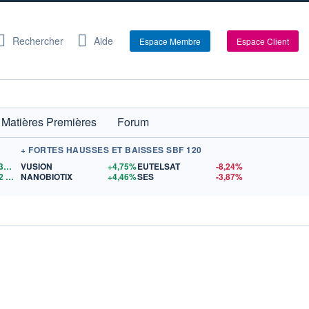
Rechercher
Aide
Espace Membre
Espace Client
Matières Premières
Forum
+ FORTES HAUSSES ET BAISSES SBF 120
1,1530
$US
VUSION
+4,75%
EUTELSAT
-8,24%
2
$US
NANOBIOTIX
+4,46%
SES
-3,87%