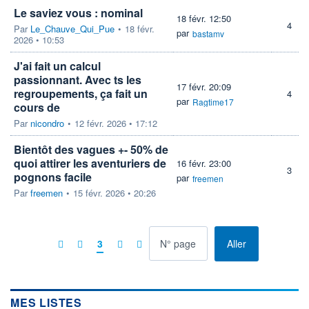
Le saviez vous : nominal
18 févr. 12:50
4
Par
Le_Chauve_Qui_Pue
•
18 févr.
par
bastamv
2026 • 10:53
J'ai fait un calcul
passionnant. Avec ts les
17 févr. 20:09
regroupements, ça fait un
4
par
Ragtime17
cours de
Par
nicondro
•
12 févr. 2026 • 17:12
Bientôt des vagues +- 50% de
quoi attirer les aventuriers de
16 févr. 23:00
3
pognons facile
par
freemen
Par
freemen
•
15 févr. 2026 • 20:26
à la page
3
Aller
MES LISTES