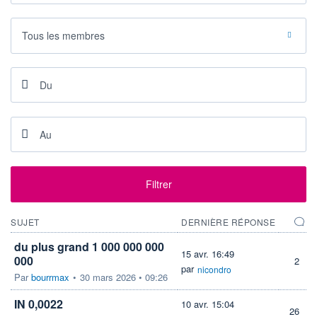
BAISSE
HAUSSE
1,1780
1,3020
Tous les membres
RENDEMENT
PER ESTIMÉ
ESTIMÉ 2026
2026
-
-
DERNIER
DATE
DIVIDENDE
DERNIER
DIVIDENDE
0,00 EUR
-
PROCHAIN
DIVIDENDE
-
ÉLIGIBILITÉ
RISQUE ESG
Filtrer
PEA
PEA-PME
-
CTO BUSINESS
SUJET
DERNIÈRE RÉPONSE
+ ALERTE
+ PORTEFEUILLE
+ LISTE
du plus grand 1 000 000 000
15 avr. 16:49
000
2
par
nicondro
Par
bourrmax
•
30 mars 2026 • 09:26
IN 0,0022
10 avr. 15:04
26