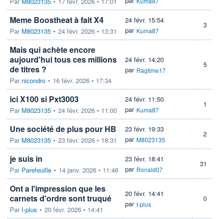
par
Par
M8023135
•
17 févr. 2026 • 17:01
Kuma87
Meme Boostheat à fait X4
24 févr. 15:54
3
par
Par
M8023135
•
24 févr. 2026 • 13:31
Kuma87
Mais qui achète encore
aujourd'hui tous ces millions
24 févr. 14:20
5
de titres ?
par
Ragtime17
Par
nicondro
•
16 févr. 2026 • 17:34
ici X100 si Pxt3003
24 févr. 11:50
1
par
Par
M8023135
•
24 févr. 2026 • 11:00
Kuma87
Une société de plus pour HB
23 févr. 19:33
2
par
Par
M8023135
•
23 févr. 2026 • 18:31
M8023135
je suis in
23 févr. 18:41
31
par
Par
Parefeuille
•
14 janv. 2026 • 11:46
Ronald07
Ont a l'impression que les
20 févr. 14:41
carnets d'ordre sont truqué
0
par
I-plus
Par
I-plus
•
20 févr. 2026 • 14:41