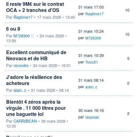
il reste 9M€ sur le contrat
31 mars 17:03
OCA + 2 tranches d'OS
10
par
Ragtime17
Par
Ragtime17
•
17 mars 2026 • 13:40
6 ou 8
31 mars 15:24
10
Par
M726300
•
24 mars 2026 •
par
M726300
13:56
Excellent communiqué de
31 mars 10:39
Neovacs et de HB
5
par
Toxic51
Par
nicondro
•
24 mars 2026 • 16:51
J'adore la résilience des
31 mars 08:14
acheteurs
0
par
alain..c
Par
alain..c
•
31 mars 2026 • 08:14
Bientôt 4 zéros après la
virgule . 11 000 titres pour
30 mars 16:16
une baguette lol
2
par
lasylvak
Par
CARRIBEAN
•
26 mars 2026 •
12:33