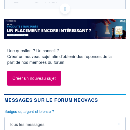
FR0014018EV4 ALNEV
ACTIONNAIRES
EURONEXT PARIS DONNÉES TEMPS RÉEL
Politique d'exécution
Cotation sur les autres places
1,5
1,0
Une question ? Un conseil ?
Créer un nouveau sujet afin d'obtenir des réponses de la
part de nos membres du forum.
0,5
13h38
15h36
OUVERTURE
CLÔTURE VEILLE
Créer un nouveau sujet
1,2000
0,6800
+ HAUT
+ BAS
1,3000
1,1200
MESSAGES SUR LE FORUM NEOVACS
VOLUME
CAPITAL ÉCHANGÉ
111 566
70,14%
Badges or, argent et bronze ?
VALORISATION
DERNIER ÉCHANGE
0 MEUR
07.08.26 / 17:35:27
Tous les messages
LIMITE À LA
LIMITE À LA