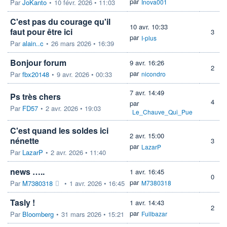
par
Par
JoKanto
•
10 févr. 2026 • 11:03
Inova001
C'est pas du courage qu'il
10 avr. 10:33
faut pour être ici
3
par
I-plus
Par
alain..c
•
26 mars 2026 • 16:39
Bonjour forum
9 avr. 16:26
2
par
Par
fbx20148
•
9 avr. 2026 • 00:33
nicondro
7 avr. 14:49
Ps très chers
4
par
Par
FD57
•
2 avr. 2026 • 19:03
Le_Chauve_Qui_Pue
C'est quand les soldes ici
2 avr. 15:00
nénette
3
par
LazarP
Par
LazarP
•
2 avr. 2026 • 11:40
news …..
1 avr. 16:45
0
par
Par
M7380318
•
1 avr. 2026 • 16:45
M7380318
Tasly !
1 avr. 14:43
2
par
Par
Bloomberg
•
31 mars 2026 • 15:21
Fullbazar