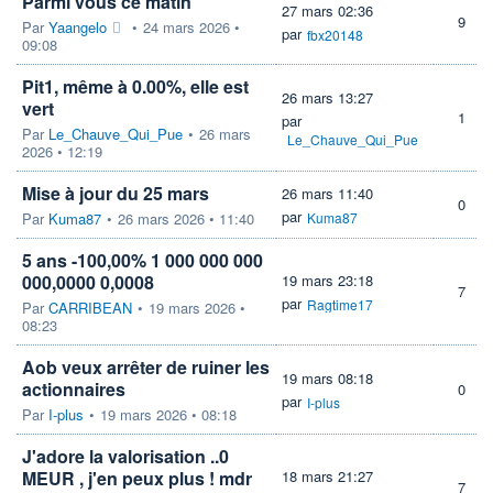
Parmi vous ce matin
27 mars 02:36
9
Par
Yaangelo
•
24 mars 2026 •
par
fbx20148
09:08
Pit1, même à 0.00%, elle est
26 mars 13:27
vert
1
par
Par
Le_Chauve_Qui_Pue
•
26 mars
Le_Chauve_Qui_Pue
2026 • 12:19
Mise à jour du 25 mars
26 mars 11:40
0
par
Par
Kuma87
•
26 mars 2026 • 11:40
Kuma87
5 ans -100,00% 1 000 000 000
000,0000 0,0008
19 mars 23:18
7
par
Ragtime17
Par
CARRIBEAN
•
19 mars 2026 •
08:23
Aob veux arrêter de ruiner les
19 mars 08:18
actionnaires
0
par
I-plus
Par
I-plus
•
19 mars 2026 • 08:18
J'adore la valorisation ..0
MEUR , j'en peux plus ! mdr
18 mars 21:27
7