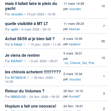
mais il fallait faire le plein du
11 mars 14:28
10
yacht
par
nicondro
Par
nicondro
•
19 juin 2025 • 16:39
quelle visibilité à MT LT
11 mars 09:23
7
par
Par
ap65
•
6 mars 2026 • 09:16
freemen
Achat 58/59 ai je bien fait ?
6 mars 10:05
35
par
Par
b.thiba3
•
15 janv. 2026 • 11:46
bastamv
5 mars 18:01
Je viens de rentrer
13
par
Par
AAA007
•
9 juil. 2020 • 09:27
Le_Chauve_Qui_Pue
les chinois achetent !!!!!!????
5 mars 15:34
1
Par
M7380318
•
26 févr. 2026 •
par
nicondro
14:29
Retour du Volumes ?
25 févr. 10:10
3
par
Par
M8023135
•
24 févr. 2026 • 09:33
Kuma87
Hopium a fait une neovacs!
24 févr. 16:21
2