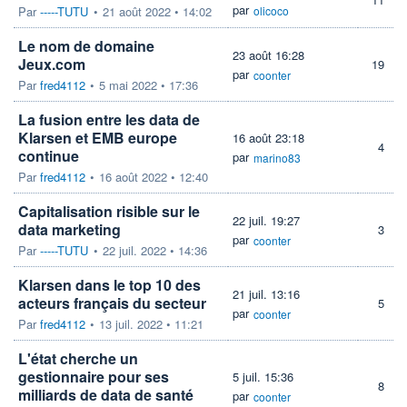
par
Par
-----TUTU
•
21 août 2022 • 14:02
olicoco
Le nom de domaine
23 août 16:28
Jeux.com
19
par
coonter
Par
fred4112
•
5 mai 2022 • 17:36
La fusion entre les data de
Klarsen et EMB europe
16 août 23:18
4
continue
par
marino83
Par
fred4112
•
16 août 2022 • 12:40
Capitalisation risible sur le
22 juil. 19:27
data marketing
3
par
coonter
Par
-----TUTU
•
22 juil. 2022 • 14:36
Klarsen dans le top 10 des
21 juil. 13:16
acteurs français du secteur
5
par
coonter
Par
fred4112
•
13 juil. 2022 • 11:21
L'état cherche un
gestionnaire pour ses
5 juil. 15:36
8
milliards de data de santé
par
coonter