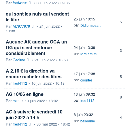
Par
fred4112
•
30 juin 2022 • 09:35
qui sont les nuls qui vendent
le titre
25 juin 10:15
5
par
Didiermozart
Par
M7977979
•
24 juin 2022 •
13:38
Aucune AK aucune OCA un
DG qui s'est renforcé
24 juin 13:39
3
considérablement
par
M7977979
Par
Cedlive
•
21 juin 2022 • 13:58
A 2.16 € la direction va
17 juin 17:38
encore racheter des titres
5
par
coonter
Par
fred4112
•
16 juin 2022 • 16:18
AG 10/06 en ligne
13 juin 09:32
8
par
Par
mikii
•
10 juin 2022 • 18:02
fred4112
AG à suivre le vendredi 10
8 juin 23:32
juin 2022 à 14 h
4
par
belleame
Par
fred4112
•
30 mai 2022 • 18:42