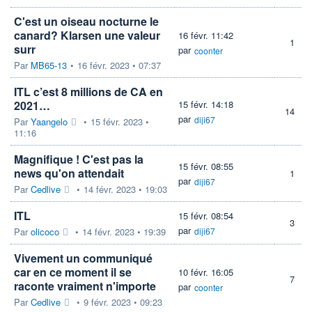
C'est un oiseau nocturne le
canard? Klarsen une valeur
16 févr. 11:42
1
surr
par
coonter
Par
MB65-13
•
16 févr. 2023 • 07:37
ITL c’est 8 millions de CA en
2021…
15 févr. 14:18
14
par
diji67
Par
Yaangelo
•
15 févr. 2023 •
11:16
Magnifique ! C'est pas la
15 févr. 08:55
news qu'on attendait
1
par
diji67
Par
Cedlive
•
14 févr. 2023 • 19:03
ITL
15 févr. 08:54
3
par
Par
olicoco
•
14 févr. 2023 • 19:39
diji67
Vivement un communiqué
car en ce moment il se
10 févr. 16:05
7
raconte vraiment n'importe
par
coonter
Par
Cedlive
•
9 févr. 2023 • 09:23