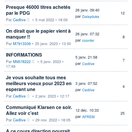
Presque 46000 titres achetés
26 janv. 09:40
par le PDG
12
par
Daisyduke
Par
Cedlive
•
5 mai 2022 • 18:09
On dirait que le papier vient à
26 janv. 07:32
manquer !!
8
par
coonter
Par
M7913339
•
25 janv. 2023 • 13:50
INFORMATIONS
5 janv. 21:58
7
Par
M9578222
•
5 janv. 2023 •
par
Cedlive
17:49
Je vous souhaite tous mes
meilleurs voeux pour 2023 en
3 janv. 07:52
4
esperant une
par
Cedlive
Par
Cedlive
•
2 janv. 2023 • 12:17
Communiqué Klarsen ce soir.
12 déc. 10:33
Allez voir c'est
25
par
AFREM
Par
Cedlive
•
29 nov. 2022 • 18:05
A ce cours direction pourrait