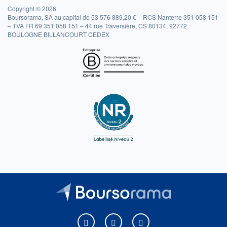
Copyright © 2026
Boursorama, SA au capital de 53 576 889,20 € – RCS Nanterre 351 058 151
– TVA FR 69 351 058 151 – 44 rue Traversière, CS 80134, 92772
BOULOGNE BILLANCOURT CEDEX
Boursorama sur Facebook
Boursorama sur X
Boursorama sur Youtu