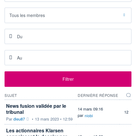
VALORISATION
DERNIER ÉCHANGE
2 MEUR
07.08.26 / 15:40:23
Tous les membres
LIMITE À LA
LIMITE À LA
BAISSE
HAUSSE
0,5680
0,6240
RENDEMENT
PER ESTIMÉ
ESTIMÉ 2026
2026
-
-
DERNIER
DATE
DIVIDENDE
DERNIER
DIVIDENDE
0,00 EUR
-
PROCHAIN
DIVIDENDE
Filtrer
-
ÉLIGIBILITÉ
RISQUE ESG
SUJET
DERNIÈRE RÉPONSE
PEA
PEA-PME
-
CTO BUSINESS
News fusion validée par le
14 mars 09:16
tribunal
12
par
niobi
+ ALERTE
+ PORTEFEUILLE
+ LISTE
Par
dieu87
•
13 mars 2023 • 12:59
Les actionnaires Klarsen