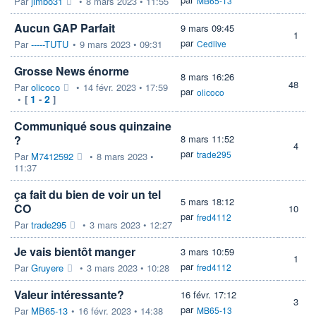
Par
jimbo31
•
8 mars 2023 • 11:55
MB65-13
Aucun GAP Parfait
9 mars 09:45
1
par
Par
-----TUTU
•
9 mars 2023 • 09:31
Cedlive
Grosse News énorme
8 mars 16:26
48
Par
olicoco
•
14 févr. 2023 • 17:59
par
olicoco
1
2
•
[
-
]
Communiqué sous quinzaine
?
8 mars 11:52
4
par
trade295
Par
M7412592
•
8 mars 2023 •
11:37
ça fait du bien de voir un tel
5 mars 18:12
CO
10
par
fred4112
Par
trade295
•
3 mars 2023 • 12:27
Je vais bientôt manger
3 mars 10:59
1
par
Par
Gruyere
•
3 mars 2023 • 10:28
fred4112
Valeur intéressante?
16 févr. 17:12
3
par
Par
MB65-13
•
16 févr. 2023 • 14:38
MB65-13