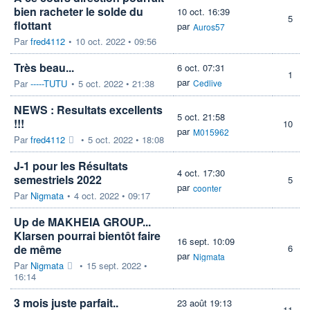
bien racheter le solde du
10 oct. 16:39
5
flottant
par
Auros57
Par
fred4112
•
10 oct. 2022 • 09:56
Très beau...
6 oct. 07:31
1
par
Par
-----TUTU
•
5 oct. 2022 • 21:38
Cedlive
NEWS : Resultats excellents
5 oct. 21:58
!!!
10
par
M015962
Par
fred4112
•
5 oct. 2022 • 18:08
J-1 pour les Résultats
4 oct. 17:30
semestriels 2022
5
par
coonter
Par
Nigmata
•
4 oct. 2022 • 09:17
Up de MAKHEIA GROUP...
Klarsen pourrai bientôt faire
16 sept. 10:09
de même
6
par
Nigmata
Par
Nigmata
•
15 sept. 2022 •
16:14
3 mois juste parfait..
23 août 19:13
11