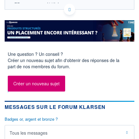
FR0011038348 ALKLA
ACTIONNAIRES
EURONEXT PARIS DONNÉES TEMPS RÉEL
Politique d'exécution
Cotation sur les autres places
0,605
0,600
0,595
Une question ? Un conseil ?
Créer un nouveau sujet afin d'obtenir des réponses de la
0,590
part de nos membres du forum.
0,585
11h20
13h29
15h38
Créer un nouveau sujet
SECTEUR
Agences de médias
OUVERTURE
CLÔTURE VEILLE
0,5980
0,5900
MESSAGES SUR LE FORUM KLARSEN
+ HAUT
+ BAS
0,6000
0,5900
Badges or, argent et bronze ?
VOLUME
CAPITAL ÉCHANGÉ
Tous les messages
2 000
0,06%