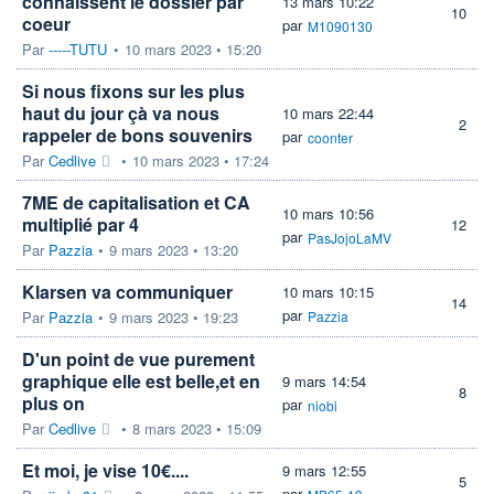
connaissent le dossier par
13 mars 10:22
10
coeur
par
M1090130
Par
-----TUTU
•
10 mars 2023 • 15:20
Si nous fixons sur les plus
haut du jour çà va nous
10 mars 22:44
2
rappeler de bons souvenirs
par
coonter
Par
Cedlive
•
10 mars 2023 • 17:24
7ME de capitalisation et CA
10 mars 10:56
multiplié par 4
12
par
PasJojoLaMV
Par
Pazzia
•
9 mars 2023 • 13:20
Klarsen va communiquer
10 mars 10:15
14
par
Par
Pazzia
•
9 mars 2023 • 19:23
Pazzia
D'un point de vue purement
graphique elle est belle,et en
9 mars 14:54
8
plus on
par
niobi
Par
Cedlive
•
8 mars 2023 • 15:09
Et moi, je vise 10€....
9 mars 12:55
5
par