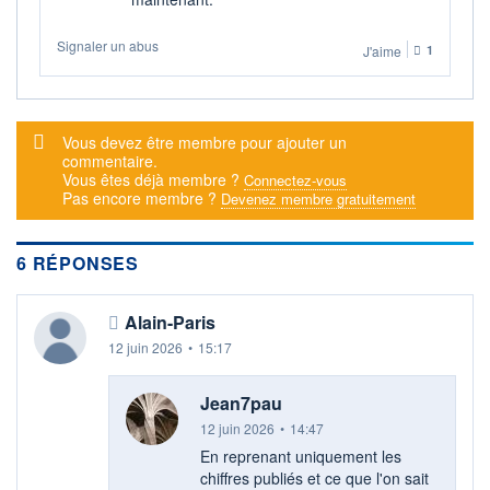
Signaler un abus
J'aime
1
Message d'alerte
Vous devez être membre pour ajouter un
commentaire.
Vous êtes déjà membre ?
Connectez-vous
Pas encore membre ?
Devenez membre gratuitement
6 RÉPONSES
Alain-Paris
12 juin 2026
•
15:17
Jean7pau
12 juin 2026
•
14:47
En reprenant uniquement les
chiffres publiés et ce que l'on sait