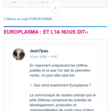
FR0014011QJ8 ALEUP
ACTIONNAIRES
EURONEXT PARIS DONNÉES TEMPS RÉEL
Politique d'exécution
Retour au sujet EUROPLASMA
Cotation sur les autres places
0,0012
EUROPLASMA : ET L'IA NOUS DIT=
0,0010
0,0008
0,0006
Jean7pau
0,0004
12 juin 2026
•
14:47
09h59
10h58
En reprenant uniquement les chiffres
OUVERTURE
CLÔTURE VEILLE
0,0008
0,0008
publiés et ce que l'on sait du périmètre
vendu, on peut aller plus loin.
+ HAUT
+ BAS
0,0010
0,0006
1. Que vend exactement Europlasma ?
VOLUME
CAPITAL ÉCHANGÉ
12 407 017
0,73%
Le communiqué de cession précise que le
VALORISATION
DERNIER ÉCHANGE
pôle Défense comprend les activités de
1 MEUR
07.08.26 / 11:56:34
développement, production et
commercialisation de corps creux d'obus
LIMITE À LA
LIMITE À LA