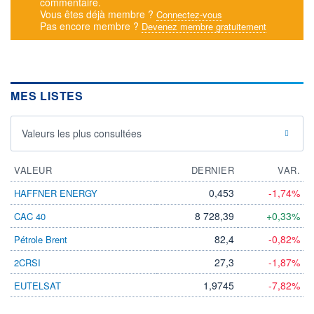
commentaire.
Vous êtes déjà membre ?
Connectez-vous
Pas encore membre ?
Devenez membre gratuitement
MES LISTES
Valeurs les plus consultées
VALEUR
DERNIER
VAR.
0,453
-1,74%
HAFFNER ENERGY
8 728,39
+0,33%
CAC 40
82,4
-0,82%
Pétrole Brent
27,3
-1,87%
2CRSI
1,9745
-7,82%
EUTELSAT