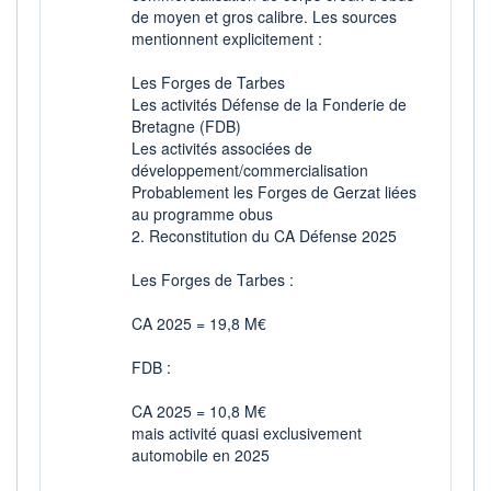
BAISSE
HAUSSE
de moyen et gros calibre. Les sources
0,0002
0,0024
mentionnent explicitement :
RENDEMENT
PER ESTIMÉ
ESTIMÉ 2026
2026
Les Forges de Tarbes
-
-
Les activités Défense de la Fonderie de
Bretagne (FDB)
DERNIER
DATE
DIVIDENDE
DERNIER
Les activités associées de
DIVIDENDE
0,00 EUR
-
développement/commercialisation
Probablement les Forges de Gerzat liées
PROCHAIN
au programme obus
DIVIDENDE
-
2. Reconstitution du CA Défense 2025
ÉLIGIBILITÉ
RISQUE ESG
Les Forges de Tarbes :
PEA
PEA-PME
-
CTO BUSINESS
CA 2025 = 19,8 M€
+ ALERTE
+ PORTEFEUILLE
+ LISTE
FDB :
CA 2025 = 10,8 M€
mais activité quasi exclusivement
automobile en 2025