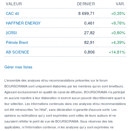
VALEUR
DERNIER
VAR.
8 699,71
+0,35%
CAC 40
0,461
+9,76%
HAFFNER ENERGY
27,82
+0,80%
2CRSI
82,91
+4,39%
Pétrole Brent
0,806
+14,81%
AB SCIENCE
Gérer mes listes
L'ensemble des analyses et/ou recommandations présentes sur le forum
BOURSORAMA sont uniquement élaborées par les membres qui en sont émetteurs.
Agissant exclusivement en qualité de canal de diffusion, BOURSORAMA n'a participé
en aucune manière à leur élaboration ni exercé aucun pouvoir discrétionnaire quant à
leur sélection. Les informations contenues dans ces analyses et/ou recommandations
ont été retranscrites "en l'état", sans déclaration ni garantie d'aucune sorte. Les
opinions ou estimations qui y sont exprimées sont celles de leurs auteurs et ne
sauraient refléter le point de vue de BOURSORAMA. Sous réserves des lois
applicables, ni l'information contenue, ni les analyses qui y sont exprimées ne