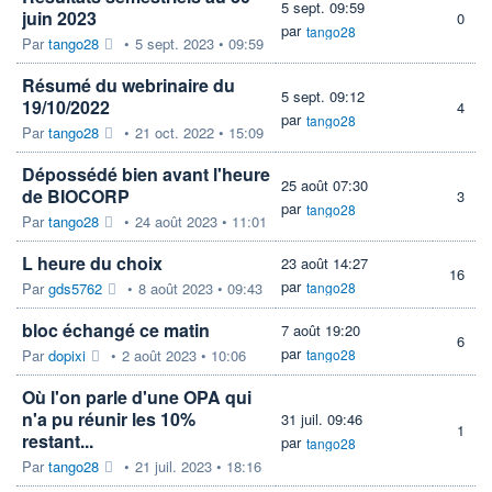
5 sept. 09:59
juin 2023
0
par
tango28
Par
tango28
•
5 sept. 2023 • 09:59
Résumé du webrinaire du
5 sept. 09:12
19/10/2022
4
par
tango28
Par
tango28
•
21 oct. 2022 • 15:09
Dépossédé bien avant l'heure
25 août 07:30
de BIOCORP
3
par
tango28
Par
tango28
•
24 août 2023 • 11:01
L heure du choix
23 août 14:27
16
par
Par
gds5762
•
8 août 2023 • 09:43
tango28
bloc échangé ce matin
7 août 19:20
6
par
Par
dopixi
•
2 août 2023 • 10:06
tango28
Où l'on parle d'une OPA qui
n'a pu réunir les 10%
31 juil. 09:46
1
restant...
par
tango28
Par
tango28
•
21 juil. 2023 • 18:16