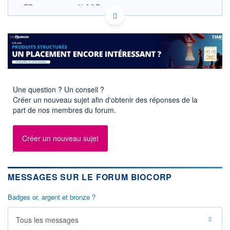
FR0012788065 ALCOR
EURONEXT PARIS DONNÉES TEMPS RÉEL
Politique d'exécution
Cotation sur les autres places
SECTEUR
Équipements médicaux
OUVERTURE
CLÔTURE VEILLE
Une question ? Un conseil ?
0,000
9,450
Créer un nouveau sujet afin d'obtenir des réponses de la
+ HAUT
+ BAS
part de nos membres du forum.
0,000
0,000
VOLUME
CAPITAL ÉCHANGÉ
Créer un nouveau sujet
0
0,00%
VALORISATION
DERNIER ÉCHANGE
155 MEUR
27.09.23 / 17:11:01
MESSAGES SUR LE FORUM BIOCORP
LIMITE À LA
LIMITE À LA
BAISSE
HAUSSE
0,000
0,000
Badges or, argent et bronze ?
RENDEMENT
PER ESTIMÉ
ESTIMÉ 2026
2026
Tous les messages
-
-