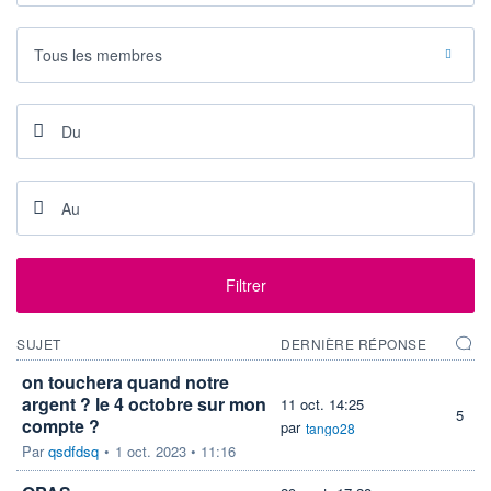
DERNIER
DATE
DIVIDENDE
DERNIER
DIVIDENDE
0,00 EUR
Tous les membres
-
PROCHAIN
DIVIDENDE
-
ÉLIGIBILITÉ
Non éligible
Boursobank
+ ALERTE
+ PORTEFEUILLE
+ LISTE
Filtrer
SUJET
DERNIÈRE RÉPONSE
on touchera quand notre
argent ? le 4 octobre sur mon
11 oct. 14:25
5
compte ?
par
tango28
Par
qsdfdsq
•
1 oct. 2023 • 11:16