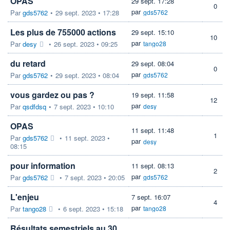
OPAS
29 sept. 17:28
0
par
Par
gds5762
•
29 sept. 2023 • 17:28
gds5762
Les plus de 755000 actions
29 sept. 15:10
10
par
Par
desy
•
26 sept. 2023 • 09:25
tango28
du retard
29 sept. 08:04
0
par
Par
gds5762
•
29 sept. 2023 • 08:04
gds5762
vous gardez ou pas ?
19 sept. 11:58
12
par
Par
qsdfdsq
•
7 sept. 2023 • 10:10
desy
OPAS
11 sept. 11:48
1
Par
gds5762
•
11 sept. 2023 •
par
desy
08:15
pour information
11 sept. 08:13
2
par
Par
gds5762
•
7 sept. 2023 • 20:05
gds5762
L'enjeu
7 sept. 16:07
4
par
Par
tango28
•
6 sept. 2023 • 15:18
tango28
Résultats semestriels au 30