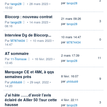
2
par
tango28
Par
tango28
•
28 mars 2023 •
10:02
Biocorp : nouveau contrat
21 mars 09:26
3
Par
tango28
•
14 mars 2023 •
par
tango28
08:16
Interview Dg de Biocorp...
10 mars 14:47
0
Par
M7874434
•
10 mars 2023 •
par
M7874434
14:47
AT sommaire
2 mars 17:39
11
Par
11-Tromsoe
•
16 févr. 2023 •
par
tango28
13:45
Marquage CE et 4M€, à qqs
semaines près
8 févr. 16:07
9
par
phildub9
Par
phildub9
•
29 sept. 2022 •
14:20
J’ai hâte ……d’avoir l’avis
éclairé de Allier 50 !!sur cette
4 févr. 22:11
3
hausse
par
tango28