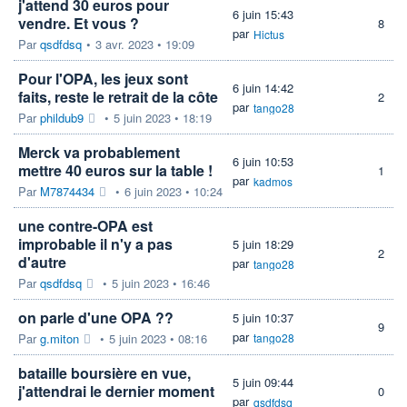
j'attend 30 euros pour
6 juin 15:43
vendre. Et vous ?
8
par
Hictus
Par
qsdfdsq
•
3 avr. 2023 • 19:09
Pour l'OPA, les jeux sont
6 juin 14:42
faits, reste le retrait de la côte
2
par
tango28
Par
phildub9
•
5 juin 2023 • 18:19
Merck va probablement
6 juin 10:53
mettre 40 euros sur la table !
1
par
kadmos
Par
M7874434
•
6 juin 2023 • 10:24
une contre-OPA est
improbable il n'y a pas
5 juin 18:29
2
d'autre
par
tango28
Par
qsdfdsq
•
5 juin 2023 • 16:46
on parle d'une OPA ??
5 juin 10:37
9
par
Par
g.miton
•
5 juin 2023 • 08:16
tango28
bataille boursière en vue,
5 juin 09:44
j'attendrai le dernier moment
0
par
qsdfdsq