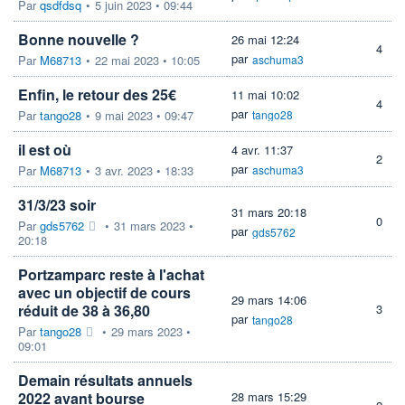
Par
qsdfdsq
•
5 juin 2023 • 09:44
Bonne nouvelle ?
26 mai 12:24
4
par
Par
M68713
•
22 mai 2023 • 10:05
aschuma3
Enfin, le retour des 25€
11 mai 10:02
4
par
Par
tango28
•
9 mai 2023 • 09:47
tango28
il est où
4 avr. 11:37
2
par
Par
M68713
•
3 avr. 2023 • 18:33
aschuma3
31/3/23 soir
31 mars 20:18
0
Par
gds5762
•
31 mars 2023 •
par
gds5762
20:18
Portzamparc reste à l'achat
avec un objectif de cours
29 mars 14:06
réduit de 38 à 36,80
3
par
tango28
Par
tango28
•
29 mars 2023 •
09:01
Demain résultats annuels
2022 avant bourse
28 mars 15:29