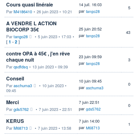
Cours quasi linéraie
14 juil. 16:03
5
par
Par
M4186410
•
26 juin 2023 • 10:21
tango28
A VENDRE L ACTION
BIOCORP 35€
25 juin 20:52
43
par
tango28
Par
tango28
•
5 juin 2023 • 17:03
•
1
2
[
-
]
contre OPA à 45€ , j'en rêve
23 juin 09:59
chaque nuit
3
par
tango28
Par
qsdfdsq
•
13 juin 2023 • 09:39
Conseil
10 juin 09:45
0
Par
aschuma3
•
10 juin 2023 •
par
aschuma3
09:45
Merci
7 juin 22:51
0
par
Par
gds5762
•
7 juin 2023 • 22:51
gds5762
KERUS
7 juin 14:00
1
par
Par
M68713
•
7 juin 2023 • 13:58
M68713