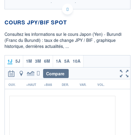
SIX - FOREX 2 DONNÉES TEMPS RÉEL
Politique d'exécution
COURS JPY/BIF SPOT
19,1
19,0
Consultez les informations sur le cours Japon (Yen) - Burundi
(Franc du Burundi) : taux de change JPY / BIF , graphique
18,9
historique, dernières actualités, ...
18,8
08h02
15h29
1J
5J
1M
3M
6M
1A
5A
10A
OUVERTURE
CLÔTURE VEILLE
18,9357
18,9465
Compare
r
+ HAUT
+ BAS
OUV.
+HAUT
+BAS
DER.
VAR.
VOL.
18,9465
18,9357
+ PORTEFEUILLE
+ LISTE