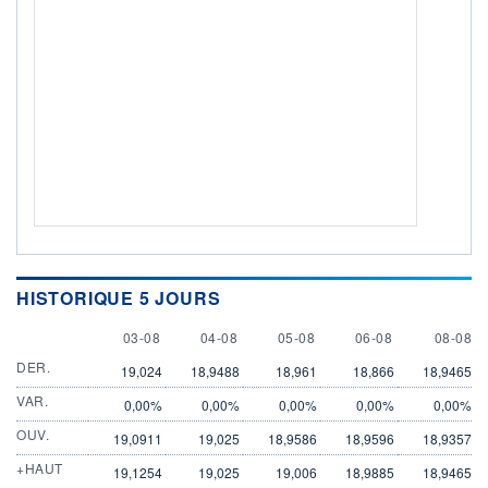
HISTORIQUE 5 JOURS
3 AUGUST
4 AUGUST
5 AUGUST
6 AUGUST
8 AUGU
03-08
04-08
05-08
06-08
08-08
DER.
19,024
18,9488
18,961
18,866
18,9465
VAR.
0,00%
0,00%
0,00%
0,00%
0,00%
OUV.
19,0911
19,025
18,9586
18,9596
18,9357
+HAUT
19,1254
19,025
19,006
18,9885
18,9465