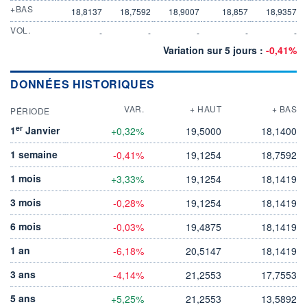
+BAS
18,8137
18,7592
18,9007
18,857
18,9357
VOL.
-
-
-
-
-
Variation sur 5 jours :
-0,41%
DONNÉES HISTORIQUES
VAR.
+ HAUT
+ BAS
PÉRIODE
er
1
Janvier
+0,32%
19,5000
18,1400
1 semaine
-0,41%
19,1254
18,7592
1 mois
+3,33%
19,1254
18,1419
3 mois
-0,28%
19,1254
18,1419
6 mois
-0,03%
19,4875
18,1419
1 an
-6,18%
20,5147
18,1419
3 ans
-4,14%
21,2553
17,7553
5 ans
+5,25%
21,2553
13,5892