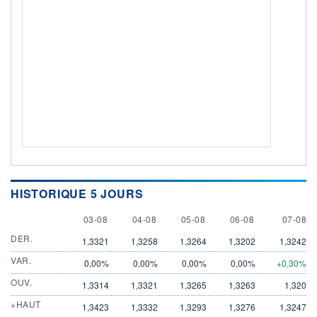
HISTORIQUE 5 JOURS
3 AUGUST
4 AUGUST
5 AUGUST
6 AUGUST
7 AUGU
03-08
04-08
05-08
06-08
07-08
DER.
1,3321
1,3258
1,3264
1,3202
1,3242
VAR.
0,00%
0,00%
0,00%
0,00%
+0,30%
OUV.
1,3314
1,3321
1,3265
1,3263
1,320
+HAUT
1,3423
1,3332
1,3293
1,3276
1,3247