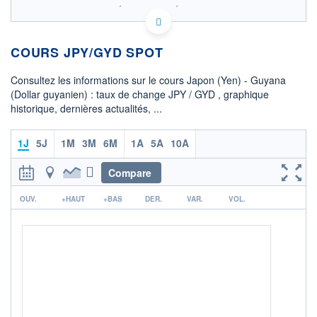
SIX - FOREX 2 DONNÉES TEMPS RÉEL
Politique d'exécution
COURS JPY/GYD SPOT
1,326
1,324
Consultez les informations sur le cours Japon (Yen) - Guyana
1,322
(Dollar guyanien) : taux de change JPY / GYD , graphique
historique, dernières actualités, ...
1,320
1,318
04h40
08h45
1J
5J
1M
3M
6M
1A
5A
10A
OUVERTURE
CLÔTURE VEILLE
1,3200
1,3202
Compare
r
+ HAUT
+ BAS
OUV.
+HAUT
+BAS
DER.
VAR.
VOL.
1,3247
1,3193
+ PORTEFEUILLE
+ LISTE