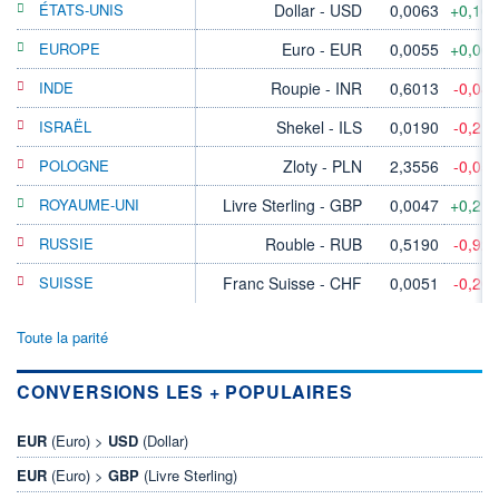
ÉTATS-UNIS
Dollar - USD
0,0063
+0,16
EUROPE
Euro - EUR
0,0055
+0,06
INDE
Roupie - INR
0,6013
-0,04
ISRAËL
Shekel - ILS
0,0190
-0,21
POLOGNE
Zloty - PLN
2,3556
-0,05
ROYAUME-UNI
Livre Sterling - GBP
0,0047
+0,21
RUSSIE
Rouble - RUB
0,5190
-0,92
SUISSE
Franc Suisse - CHF
0,0051
-0,20
Toute la parité
CONVERSIONS LES + POPULAIRES
EUR
(Euro) >
USD
(Dollar)
EUR
(Euro) >
GBP
(Livre Sterling)