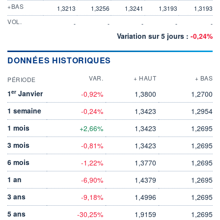
+BAS
1,3213
1,3256
1,3241
1,3193
1,3193
VOL.
-
-
-
-
-
Variation sur 5 jours :
-0,24%
DONNÉES HISTORIQUES
VAR.
+ HAUT
+ BAS
PÉRIODE
er
1
Janvier
-0,92%
1,3800
1,2700
1 semaine
-0,24%
1,3423
1,2954
1 mois
+2,66%
1,3423
1,2695
3 mois
-0,81%
1,3423
1,2695
6 mois
-1,22%
1,3770
1,2695
1 an
-6,90%
1,4379
1,2695
3 ans
-9,18%
1,4996
1,2695
5 ans
-30,25%
1,9159
1,2695