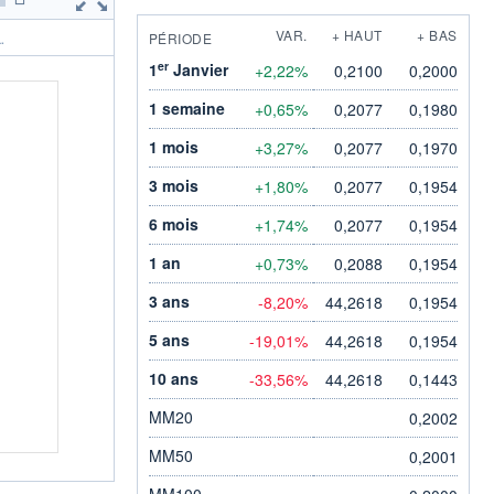
VAR.
+ HAUT
+ BAS
PÉRIODE
.
er
1
Janvier
+2,22%
0,2100
0,2000
1 semaine
+0,65%
0,2077
0,1980
1 mois
+3,27%
0,2077
0,1970
3 mois
+1,80%
0,2077
0,1954
6 mois
+1,74%
0,2077
0,1954
1 an
+0,73%
0,2088
0,1954
3 ans
-8,20%
44,2618
0,1954
5 ans
-19,01%
44,2618
0,1954
10 ans
-33,56%
44,2618
0,1443
MM20
0,2002
MM50
0,2001
MM100