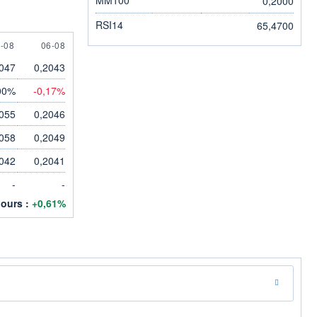
0,2000
RSI14
65,4700
 AUGUST
6 AUGUST
-08
06-08
047
0,2043
00%
-0,17%
055
0,2046
058
0,2049
042
0,2041
-
-
jours :
+0,61%