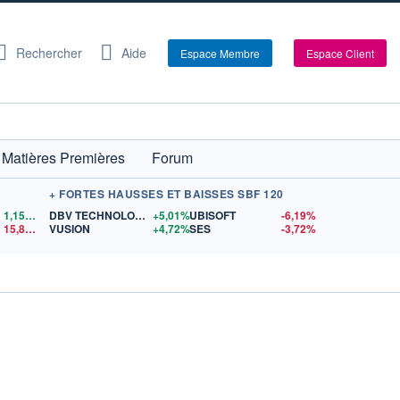
Rechercher
Aide
Espace Membre
Espace Client
Matières Premières
Forum
+ FORTES HAUSSES ET BAISSES SBF 120
1,1554
$US
DBV TECHNOLOGIES
+5,01%
UBISOFT
-6,19%
15,81
$US
VUSION
+4,72%
SES
-3,72%