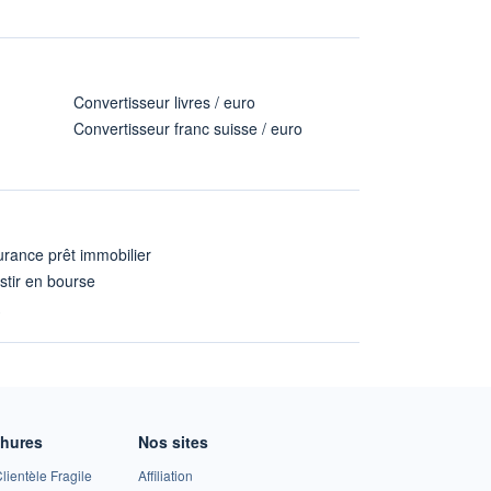
Convertisseur livres / euro
Convertisseur franc suisse / euro
rance prêt immobilier
stir en bourse
A
chures
Nos sites
lientèle Fragile
Affiliation