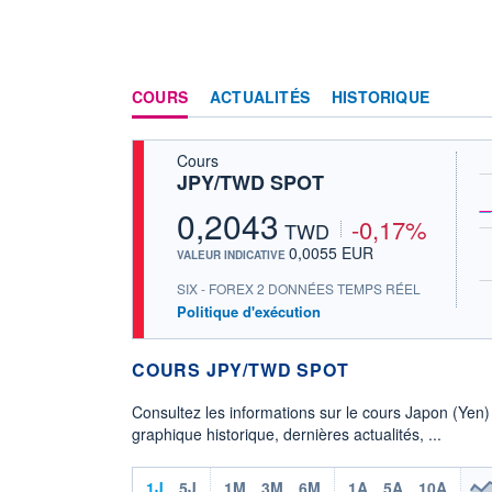
COURS
ACTUALITÉS
HISTORIQUE
Cours
JPY/TWD SPOT
0,2043
-0,17%
TWD
0,0055 EUR
VALEUR INDICATIVE
SIX - FOREX 2 DONNÉES TEMPS RÉEL
Politique d'exécution
COURS JPY/TWD SPOT
Consultez les informations sur le cours Japon (Yen
graphique historique, dernières actualités, ...
1J
5J
1M
3M
6M
1A
5A
10A