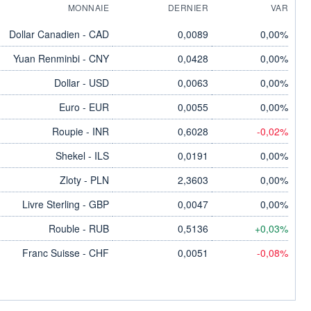
MONNAIE
DERNIER
VAR
Dollar Canadien - CAD
0,0089
0,00%
Yuan Renminbi - CNY
0,0428
0,00%
Dollar - USD
0,0063
0,00%
Euro - EUR
0,0055
0,00%
Roupie - INR
0,6028
-0,02%
Shekel - ILS
0,0191
0,00%
Zloty - PLN
2,3603
0,00%
Livre Sterling - GBP
0,0047
0,00%
Rouble - RUB
0,5136
+0,03%
Franc Suisse - CHF
0,0051
-0,08%