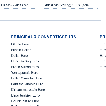
 Suisse) >
JPY
(Yen)
GBP
(Livre Sterling) >
JPY
(Yen)
PRINCIPAUX CONVERTISSEURS
PR
Bitcoin Euro
Euro
Bitcoin Dollar
Euro
Dollar Euro
Eur
Livre Sterling Euro
Eur
Franc Suisse Euro
Eur
Yen japonais Euro
Dollar Canadien Euro
Baht thaïlandais Euro
Dirham marocain Euro
Dinar tunisien Euro
Rouble russe Euro