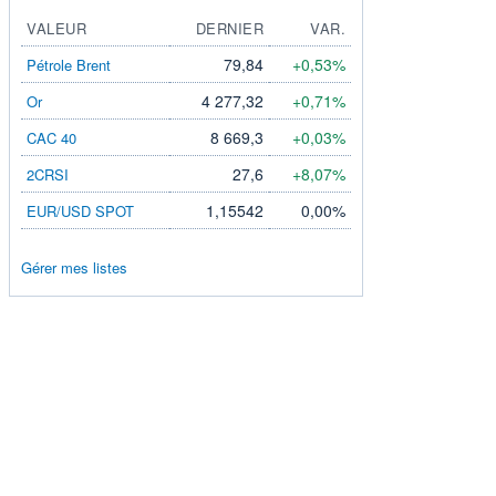
VALEUR
DERNIER
VAR.
79,84
+0,53%
Pétrole Brent
4 277,32
+0,71%
Or
8 669,3
+0,03%
CAC 40
27,6
+8,07%
2CRSI
1,15542
0,00%
EUR/USD SPOT
Gérer mes listes