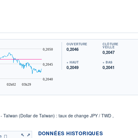
OUVERTURE
CLÔTURE
VEILLE
0,2046
0,2050
0,2047
+ HAUT
+ BAS
0,2045
0,2049
0,2041
0,2040
02h02
03h29
) - Taïwan (Dollar de Taïwan) : taux de change JPY / TWD ,
DONNÉES HISTORIQUES