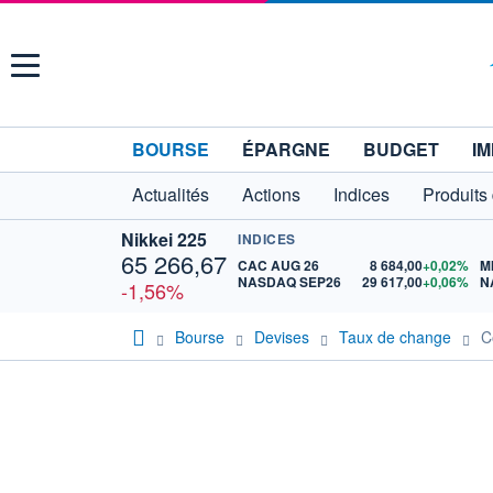
Menu
BOURSE
ÉPARGNE
BUDGET
IM
Actualités
Actions
Indices
Produits
Nikkei 225
INDICES
65 266,67
CAC AUG 26
8 684,00
+0,02%
M
NASDAQ SEP26
29 617,00
+0,06%
N
-1,56%
Bourse
Devises
Taux de change
C