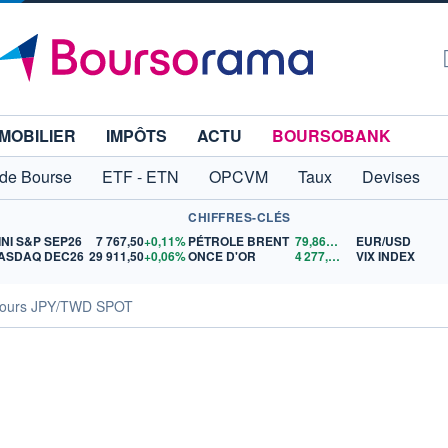
MOBILIER
IMPÔTS
ACTU
BOURSOBANK
 de Bourse
ETF - ETN
OPCVM
Taux
Devises
CHIFFRES-CLÉS
INI S&P SEP26
7 767,50
+0,11%
PÉTROLE BRENT
79,86
$US
EUR/USD
ASDAQ DEC26
29 911,50
+0,06%
ONCE D'OR
4 277,32
$US
VIX INDEX
ours JPY/TWD SPOT