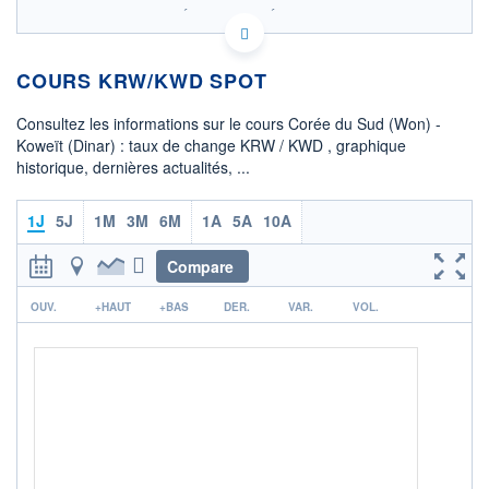
SIX - FOREX 2 DONNÉES TEMPS RÉEL
Politique d'exécution
COURS KRW/KWD SPOT
0,00024
0,00023
Consultez les informations sur le cours Corée du Sud (Won) -
0,00022
Koweït (Dinar) : taux de change KRW / KWD , graphique
historique, dernières actualités, ...
0,00021
0,00020
08h02
15h29
1J
5J
1M
3M
6M
1A
5A
10A
OUVERTURE
CLÔTURE VEILLE
0,0002
0,0002
Compare
r
+ HAUT
+ BAS
OUV.
+HAUT
+BAS
DER.
VAR.
VOL.
0,0002
0,0002
+ PORTEFEUILLE
+ LISTE