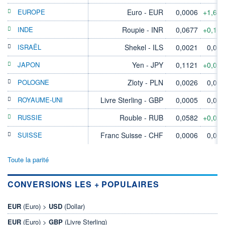
EUROPE
Euro - EUR
0,0006
+1,64
INDE
Roupie - INR
0,0677
+0,16
ISRAËL
Shekel - ILS
0,0021
0,00
JAPON
Yen - JPY
0,1121
+0,02
POLOGNE
Zloty - PLN
0,0026
0,00
ROYAUME-UNI
Livre Sterling - GBP
0,0005
0,00
RUSSIE
Rouble - RUB
0,0582
+0,02
SUISSE
Franc Suisse - CHF
0,0006
0,00
Toute la parité
CONVERSIONS LES + POPULAIRES
EUR
(Euro) >
USD
(Dollar)
EUR
(Euro) >
GBP
(Livre Sterling)