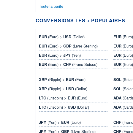
Toute la parité
CONVERSIONS LES + POPULAIRES
EUR
(Euro) >
USD
(Dollar)
EUR
(Euro
EUR
(Euro) >
GBP
(Livre Sterling)
EUR
(Euro
EUR
(Euro) >
JPY
(Yen)
EUR
(Euro
EUR
(Euro) >
CHF
(Franc Suisse)
EUR
(Euro
XRP
(Ripple) >
EUR
(Euro)
SOL
(Sola
XRP
(Ripple) >
USD
(Dollar)
SOL
(Sola
LTC
(Litecoin) >
EUR
(Euro)
ADA
(Card
LTC
(Litecoin) >
USD
(Dollar)
ADA
(Card
JPY
(Yen) >
EUR
(Euro)
CHF
(Franc
JPY
(Yen) >
GBP
(Livre Sterling)
CHF
(Franc