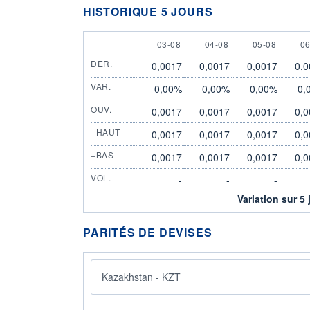
HISTORIQUE 5 JOURS
3 AUGUST
4 AUGUST
5 AUGUST
6
03-08
04-08
05-08
06
DER.
0,0017
0,0017
0,0017
0,0
VAR.
0,00%
0,00%
0,00%
0,
OUV.
0,0017
0,0017
0,0017
0,0
+HAUT
0,0017
0,0017
0,0017
0,0
+BAS
0,0017
0,0017
0,0017
0,0
VOL.
-
-
-
Variation sur 5 
PARITÉS DE DEVISES
Kazakhstan - KZT