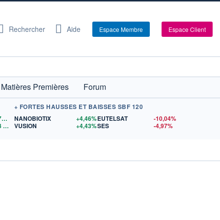
Rechercher
Aide
Espace Membre
Espace Client
Matières Premières
Forum
+ FORTES HAUSSES ET BAISSES SBF 120
1,1570
$US
NANOBIOTIX
+4,46%
EUTELSAT
-10,04%
8
$US
VUSION
+4,43%
SES
-4,97%