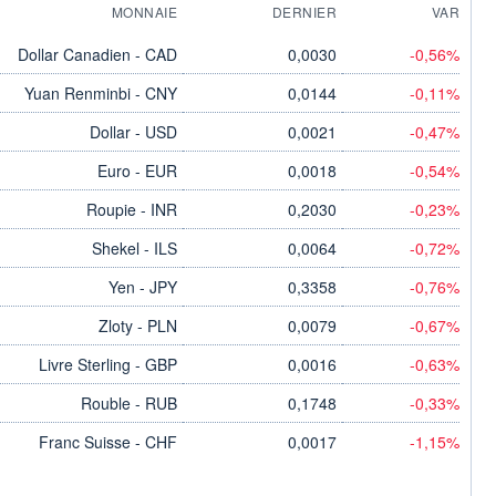
MONNAIE
DERNIER
VAR
Dollar Canadien - CAD
0,0030
-0,56%
Yuan Renminbi - CNY
0,0144
-0,11%
Dollar - USD
0,0021
-0,47%
Euro - EUR
0,0018
-0,54%
Roupie - INR
0,2030
-0,23%
Shekel - ILS
0,0064
-0,72%
Yen - JPY
0,3358
-0,76%
Zloty - PLN
0,0079
-0,67%
Livre Sterling - GBP
0,0016
-0,63%
Rouble - RUB
0,1748
-0,33%
Franc Suisse - CHF
0,0017
-1,15%