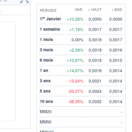
VAR.
+ HAUT
+ BAS
PÉRIODE
.
er
1
Janvier
+10,26%
0,0000
0,0000
1 semaine
+1,18%
0,0017
0,0017
1 mois
0,00%
0,0018
0,0017
3 mois
+2,38%
0,0018
0,0016
6 mois
+10,97%
0,0018
0,0015
1 an
+14,67%
0,0018
0,0014
3 ans
-12,24%
0,0021
0,0014
5 ans
-20,37%
0,0024
0,0014
10 ans
-38,35%
0,0032
0,0014
MM20
-
MM50
-
MM100