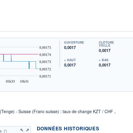
OUVERTURE
CLÔTURE
VEILLE
0,0017
0,00175
0,0017
0,00174
+ HAUT
+ BAS
0,00173
0,0017
0,0017
0,00172
0,00171
05h33
10h31
 (Tenge) - Suisse (Franc suisse) : taux de change KZT / CHF ,
DONNÉES HISTORIQUES