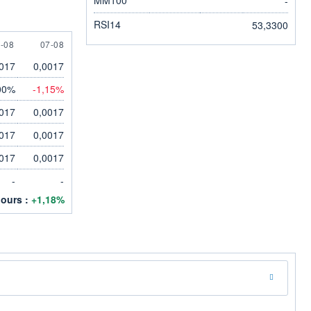
-
RSI14
53,3300
 AUGUST
7 AUGUST
-08
07-08
017
0,0017
00%
-1,15%
017
0,0017
017
0,0017
017
0,0017
-
-
jours :
+1,18%