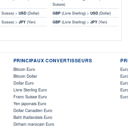
Suisse)
 Suisse) >
USD
(Dollar)
GBP
(Livre Sterling) >
USD
(Dollar)
 Suisse) >
JPY
(Yen)
GBP
(Livre Sterling) >
JPY
(Yen)
PRINCIPAUX CONVERTISSEURS
PR
Bitcoin Euro
Euro
Bitcoin Dollar
Euro
Dollar Euro
Eur
Livre Sterling Euro
Eur
Franc Suisse Euro
Eur
Yen japonais Euro
Dollar Canadien Euro
Baht thaïlandais Euro
Dirham marocain Euro