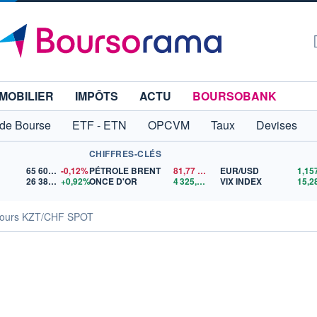
MOBILIER
IMPÔTS
ACTU
BOURSOBANK
 de Bourse
ETF - ETN
OPCVM
Taux
Devises
CHIFFRES-CLÉS
65 606,71
-0,12%
PÉTROLE BRENT
81,77
$US
EUR/USD
26 380,05
+0,92%
ONCE D'OR
4 325,02
$US
VIX INDEX
15,2
ours KZT/CHF SPOT