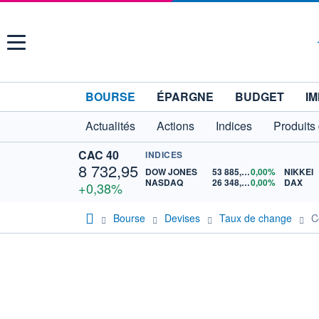
Menu
BOURSE
ÉPARGNE
BUDGET
IM
Actualités
Actions
Indices
Produits
CAC 40
INDICES
8 732,95
DOW JONES
53 885,10
0,00%
NIKKEI
NASDAQ
26 348,35
0,00%
DAX
+0,38%
Bourse
Devises
Taux de change
C