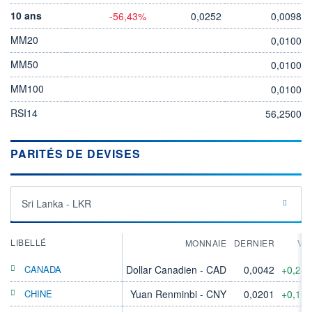
10 ans
-56,43%
0,0252
0,0098
MM20
0,0100
MM50
0,0100
MM100
0,0100
RSI14
56,2500
PARITÉS DE DEVISES
Sri Lanka - LKR
LIBELLÉ
MONNAIE
DERNIER
VA
CANADA
Dollar Canadien - CAD
0,0042
+0,24
CHINE
Yuan Renminbi - CNY
0,0201
+0,10