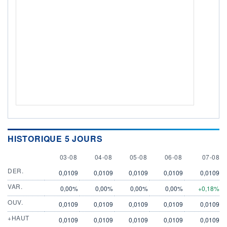
HISTORIQUE 5 JOURS
3 AUGUST
4 AUGUST
5 AUGUST
6 AUGUST
7 AUGU
03-08
04-08
05-08
06-08
07-08
DER.
0,0109
0,0109
0,0109
0,0109
0,0109
VAR.
0,00%
0,00%
0,00%
0,00%
+0,18%
OUV.
0,0109
0,0109
0,0109
0,0109
0,0109
+HAUT
0,0109
0,0109
0,0109
0,0109
0,0109