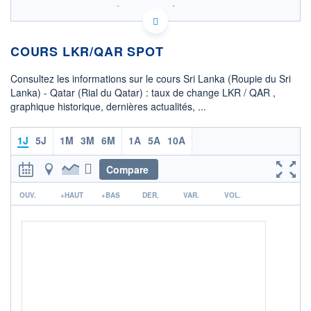
SIX - FOREX 2 DONNÉES TEMPS RÉEL
Politique d'exécution
COURS LKR/QAR SPOT
0,01092
0,01090
Consultez les informations sur le cours Sri Lanka (Roupie du Sri
Lanka) - Qatar (Rial du Qatar) : taux de change LKR / QAR ,
0,01088
graphique historique, dernières actualités, ...
0,01086
05h08
09h41
14h14
1J
5J
1M
3M
6M
1A
5A
10A
OUVERTURE
CLÔTURE VEILLE
0,0109
0,0109
Compare
r
+ HAUT
+ BAS
OUV.
+HAUT
+BAS
DER.
VAR.
VOL.
0,0109
0,0109
COTATION SPÉCIFIQUE
QAR/LKR
91,7570
-0,15%
+ PORTEFEUILLE
+ LISTE