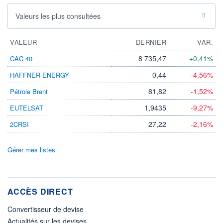
Valeurs les plus consultées
VALEUR
DERNIER
VAR.
8 735,47
+0,41%
CAC 40
0,44
-4,56%
HAFFNER ENERGY
81,82
-1,52%
Pétrole Brent
1,9435
-9,27%
EUTELSAT
27,22
-2,16%
2CRSI
Gérer mes listes
ACCÈS DIRECT
Convertisseur de devise
Actualités sur les devises