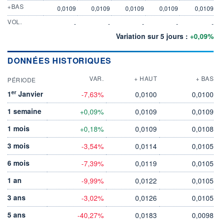
+BAS
0,0109
0,0109
0,0109
0,0109
0,0109
VOL.
-
-
-
-
-
Variation sur 5 jours :
+0,09%
DONNÉES HISTORIQUES
VAR.
+ HAUT
+ BAS
PÉRIODE
er
1
Janvier
-7,63%
0,0100
0,0100
1 semaine
+0,09%
0,0109
0,0109
1 mois
+0,18%
0,0109
0,0108
3 mois
-3,54%
0,0114
0,0105
6 mois
-7,39%
0,0119
0,0105
1 an
-9,99%
0,0122
0,0105
3 ans
-3,02%
0,0126
0,0105
5 ans
-40,27%
0,0183
0,0098