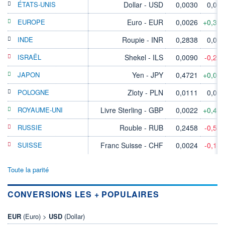
ÉTATS-UNIS
Dollar - USD
0,0030
0,00
EUROPE
Euro - EUR
0,0026
+0,39
INDE
Roupie - INR
0,2838
0,00
ISRAËL
Shekel - ILS
0,0090
-0,22
JAPON
Yen - JPY
0,4721
+0,06
POLOGNE
Zloty - PLN
0,0111
0,00
ROYAUME-UNI
Livre Sterling - GBP
0,0022
+0,45
RUSSIE
Rouble - RUB
0,2458
-0,53
SUISSE
Franc Suisse - CHF
0,0024
-0,14
Toute la parité
CONVERSIONS LES + POPULAIRES
EUR
(Euro) >
USD
(Dollar)