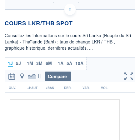
SIX - FOREX 2 DONNÉES TEMPS RÉEL
Politique d'exécution
COURS LKR/THB SPOT
0,0988
Consultez les informations sur le cours Sri Lanka (Roupie du Sri
0,0986
Lanka) - Thaïlande (Baht) : taux de change LKR / THB ,
graphique historique, dernières actualités, ...
0,0984
01h28
02h21
1J
5J
1M
3M
6M
1A
5A
10A
OUVERTURE
CLÔTURE VEILLE
0,0986
0,0986
Compare
r
+ HAUT
+ BAS
OUV.
+HAUT
+BAS
DER.
VAR.
VOL.
0,0987
0,0984
COTATION SPÉCIFIQUE
THB/LKR
10,1517
+0,12%
+ PORTEFEUILLE
+ LISTE