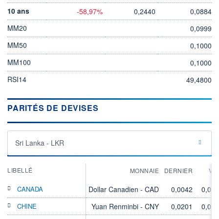
10 ans
-58,97%
0,2440
0,0884
MM20
0,0999
MM50
0,1000
MM100
0,1000
RSI14
49,4800
PARITÉS DE DEVISES
Sri Lanka - LKR
LIBELLÉ
MONNAIE
DERNIER
VA
CANADA
Dollar Canadien - CAD
0,0042
0,00
CHINE
Yuan Renminbi - CNY
0,0201
0,00