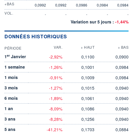
+BAS
0,0992
0,0992
0,0986
0,0984
0,0984
VOL.
-
-
-
-
-
Variation sur 5 jours :
-1,44%
DONNÉES HISTORIQUES
VAR.
+ HAUT
+ BAS
PÉRIODE
er
1
Janvier
-2,92%
0,1100
0,0900
1 semaine
-1,26%
0,1001
0,0984
1 mois
-0,91%
0,1009
0,0984
3 mois
-1,27%
0,1015
0,0940
6 mois
-1,89%
0,1061
0,0940
1 an
-8,09%
0,1086
0,0940
3 ans
-8,28%
0,1256
0,0940
5 ans
-41,21%
0,1703
0,0884