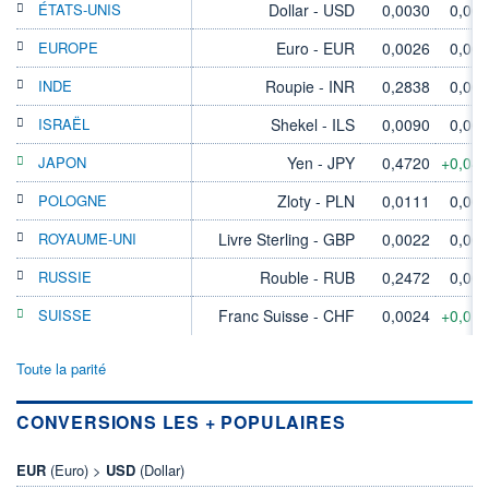
ÉTATS-UNIS
Dollar - USD
0,0030
0,00
EUROPE
Euro - EUR
0,0026
0,00
INDE
Roupie - INR
0,2838
0,00
ISRAËL
Shekel - ILS
0,0090
0,00
JAPON
Yen - JPY
0,4720
+0,04
POLOGNE
Zloty - PLN
0,0111
0,00
ROYAUME-UNI
Livre Sterling - GBP
0,0022
0,00
RUSSIE
Rouble - RUB
0,2472
0,00
SUISSE
Franc Suisse - CHF
0,0024
+0,01
Toute la parité
CONVERSIONS LES + POPULAIRES
EUR
(Euro) >
USD
(Dollar)