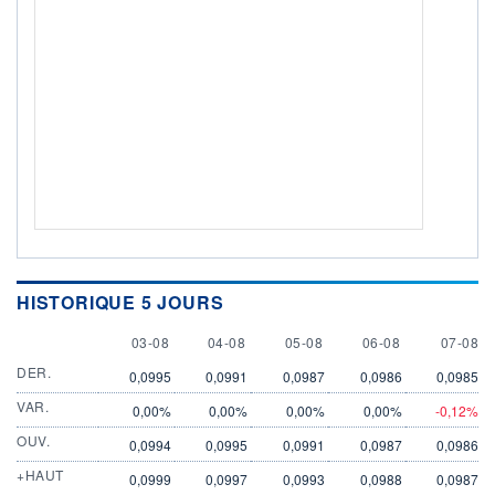
HISTORIQUE 5 JOURS
3 AUGUST
4 AUGUST
5 AUGUST
6 AUGUST
7 AUGU
03-08
04-08
05-08
06-08
07-08
DER.
0,0995
0,0991
0,0987
0,0986
0,0985
VAR.
0,00%
0,00%
0,00%
0,00%
-0,12%
OUV.
0,0994
0,0995
0,0991
0,0987
0,0986
+HAUT
0,0999
0,0997
0,0993
0,0988
0,0987