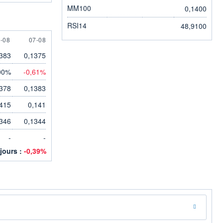
MM100
0,1400
RSI14
48,9100
 AUGUST
7 AUGUST
-08
07-08
383
0,1375
00%
-0,61%
378
0,1383
415
0,141
346
0,1344
-
-
 jours :
-0,39%