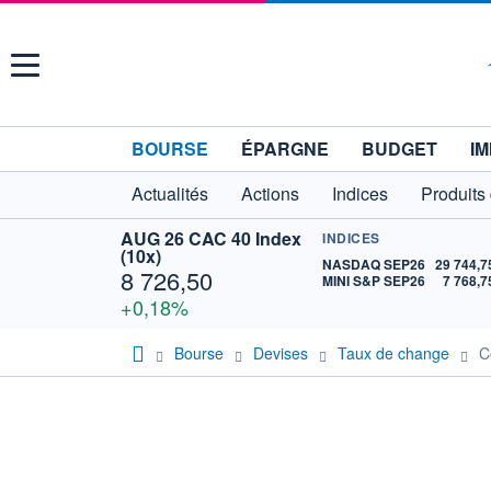
Menu
BOURSE
ÉPARGNE
BUDGET
IM
Actualités
Actions
Indices
Produits
AUG 26 CAC 40 Index
INDICES
(10x)
NASDAQ SEP26
29 744,7
8 726,50
MINI S&P SEP26
7 768,7
+0,18%
Bourse
Devises
Taux de change
C