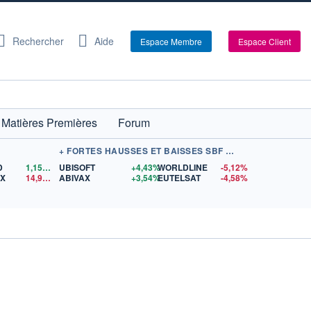
Rechercher
Aide
Espace Membre
Espace Client
Matières Premières
Forum
+ FORTES HAUSSES ET BAISSES SBF 120
D
1,1560
$US
UBISOFT
+4,43%
WORLDLINE
-5,12%
EX
14,95
$US
ABIVAX
+3,54%
EUTELSAT
-4,58%