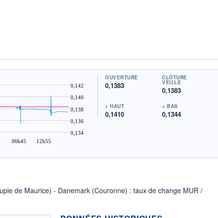
OUVERTURE
CLÔTURE
VEILLE
0,1383
0,142
0,1383
0,140
+ HAUT
+ BAS
0,138
0,1410
0,1344
0,136
0,134
06h45
12h55
Roupie de Maurice) - Danemark (Couronne) : taux de change MUR /