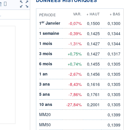
DONNÉES HISTORIQUES
VAR.
+ HAUT
+ BAS
PÉRIODE
.
er
1
Janvier
-0,07%
0,1500
0,1300
1 semaine
-0,39%
0,1425
0,1344
1 mois
-1,31%
0,1427
0,1344
3 mois
+0,75%
0,1427
0,1317
6 mois
+0,74%
0,1455
0,1305
1 an
-2,67%
0,1456
0,1305
3 ans
-8,43%
0,1616
0,1305
5 ans
-7,86%
0,1761
0,1305
10 ans
-27,84%
0,2001
0,1305
MM20
0,1399
MM50
0,1399