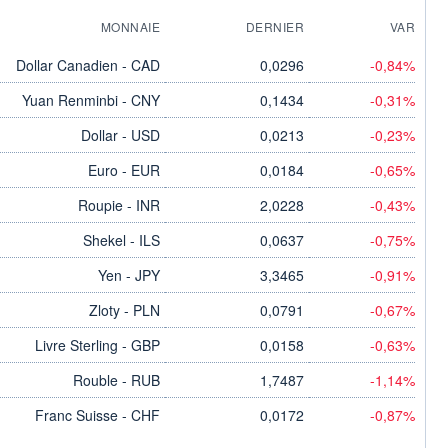
MONNAIE
DERNIER
VAR
Dollar Canadien - CAD
0,0296
-0,84%
Yuan Renminbi - CNY
0,1434
-0,31%
Dollar - USD
0,0213
-0,23%
Euro - EUR
0,0184
-0,65%
Roupie - INR
2,0228
-0,43%
Shekel - ILS
0,0637
-0,75%
Yen - JPY
3,3465
-0,91%
Zloty - PLN
0,0791
-0,67%
Livre Sterling - GBP
0,0158
-0,63%
Rouble - RUB
1,7487
-1,14%
Franc Suisse - CHF
0,0172
-0,87%