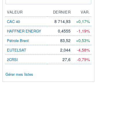
VALEUR
DERNIER
VAR.
8 714,93
+0,17%
CAC 40
0,4555
-1,19%
HAFFNER ENERGY
83,52
+0,53%
Pétrole Brent
2,044
-4,58%
EUTELSAT
27,6
-0,79%
2CRSI
Gérer mes listes