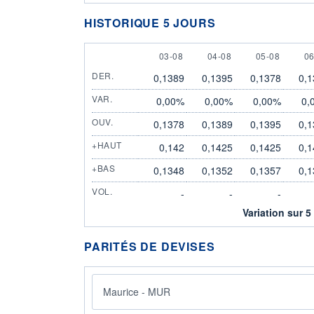
HISTORIQUE 5 JOURS
3 AUGUST
4 AUGUST
5 AUGUST
6
03-08
04-08
05-08
06
DER.
0,1389
0,1395
0,1378
0,1
VAR.
0,00%
0,00%
0,00%
0,
OUV.
0,1378
0,1389
0,1395
0,1
+HAUT
0,142
0,1425
0,1425
0,1
+BAS
0,1348
0,1352
0,1357
0,1
VOL.
-
-
-
Variation sur 5
PARITÉS DE DEVISES
Maurice - MUR