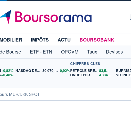
MOBILIER
IMPÔTS
ACTU
BOURSOBANK
 de Bourse
ETF - ETN
OPCVM
Taux
Devises
CHIFFRES-CLÉS
5
+0,82%
NASDAQ DEC26
30 070,75
+0,92%
PÉTROLE BRENT
83,51
$US
EUR/US
5
+0,48%
ONCE D'OR
4 334,18
$US
VIX IND
ours MUR/DKK SPOT