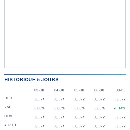
HISTORIQUE 5 JOURS
3 AUGUST
4 AUGUST
5 AUGUST
6 AUGUST
8 AUGU
03-08
04-08
05-08
06-08
08-08
DER.
0,0071
0,0071
0,0072
0,0072
0,0072
VAR.
0,00%
0,00%
0,00%
0,00%
+0,14%
OUV.
0,0071
0,0071
0,0071
0,0072
0,0072
+HAUT
0,0071
0,0071
0,0072
0,0072
0,0072