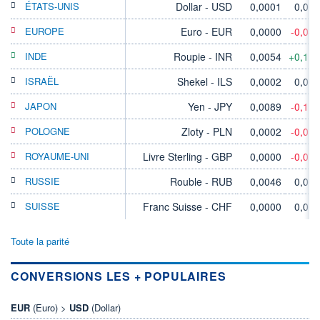
ÉTATS-UNIS
Dollar - USD
0,0001
0,00
EUROPE
Euro - EUR
0,0000
-0,04
INDE
Roupie - INR
0,0054
+0,11
ISRAËL
Shekel - ILS
0,0002
0,00
JAPON
Yen - JPY
0,0089
-0,11
POLOGNE
Zloty - PLN
0,0002
-0,05
ROYAUME-UNI
Livre Sterling - GBP
0,0000
-0,07
RUSSIE
Rouble - RUB
0,0046
0,00
SUISSE
Franc Suisse - CHF
0,0000
0,00
Toute la parité
CONVERSIONS LES + POPULAIRES
EUR
(Euro) >
USD
(Dollar)