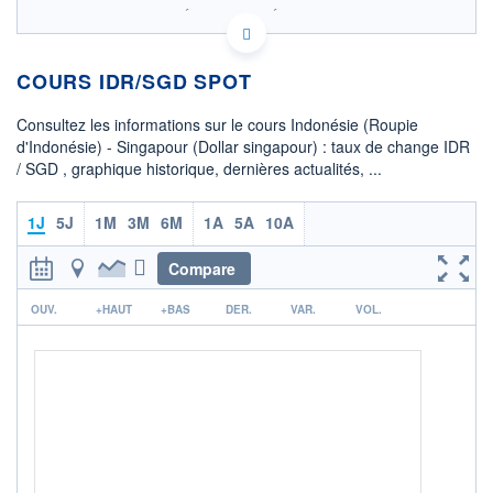
SIX - FOREX 2 DONNÉES TEMPS RÉEL
Politique d'exécution
COURS IDR/SGD SPOT
0,00720
0,00718
Consultez les informations sur le cours Indonésie (Roupie
0,00716
d'Indonésie) - Singapour (Dollar singapour) : taux de change IDR
/ SGD , graphique historique, dernières actualités, ...
0,00714
0,00712
08h02
15h29
1J
5J
1M
3M
6M
1A
5A
10A
OUVERTURE
CLÔTURE VEILLE
0,0072
0,0072
Compare
r
+ HAUT
+ BAS
OUV.
+HAUT
+BAS
DER.
VAR.
VOL.
0,0072
0,0072
COTATION SPÉCIFIQUE
SGD/IDR
13 916,0962
-0,05%
+ PORTEFEUILLE
+ LISTE