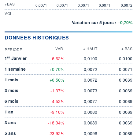
+BAS
0,0071
0,0071
0,0071
0,0071
0,0072
VOL.
-
-
-
-
-
Variation sur 5 jours :
+0,70%
DONNÉES HISTORIQUES
VAR.
+ HAUT
+ BAS
PÉRIODE
er
1
Janvier
-6,62%
0,0100
0,0100
1 semaine
+0,70%
0,0072
0,0071
1 mois
+0,56%
0,0072
0,0069
3 mois
-1,37%
0,0073
0,0069
6 mois
-4,52%
0,0077
0,0069
1 an
-9,10%
0,0080
0,0069
3 ans
-18,94%
0,0089
0,0069
5 ans
-23,92%
0,0096
0,0069