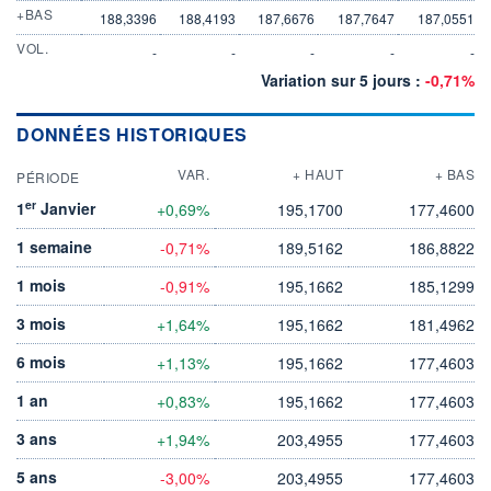
+BAS
188,3396
188,4193
187,6676
187,7647
187,0551
VOL.
-
-
-
-
-
Variation sur 5 jours :
-0,71%
DONNÉES HISTORIQUES
VAR.
+ HAUT
+ BAS
PÉRIODE
er
1
Janvier
+0,69%
195,1700
177,4600
1 semaine
-0,71%
189,5162
186,8822
1 mois
-0,91%
195,1662
185,1299
3 mois
+1,64%
195,1662
181,4962
6 mois
+1,13%
195,1662
177,4603
1 an
+0,83%
195,1662
177,4603
3 ans
+1,94%
203,4955
177,4603
5 ans
-3,00%
203,4955
177,4603