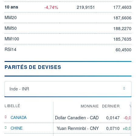
10 ans
-4,74%
219,9151
177,4603
MM20
187,6606
MM50
188,2270
MM100
185,7635
RSI14
60,4500
PARITÉS DE DEVISES
Inde - INR
LIBELLÉ
MONNAIE
DERNIER
VA
CANADA
Dollar Canadien - CAD
0,0147
-0,07
CHINE
Yuan Renminbi - CNY
0,0710
+0,06