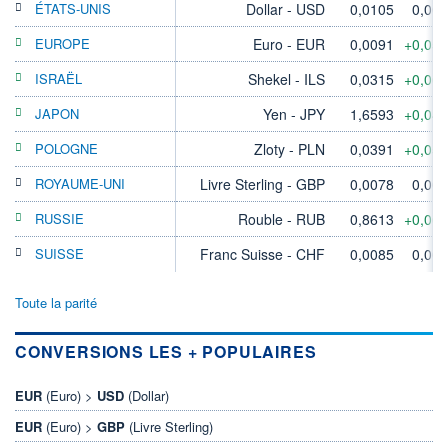
ÉTATS-UNIS
Dollar - USD
0,0105
0,00
EUROPE
Euro - EUR
0,0091
+0,05
ISRAËL
Shekel - ILS
0,0315
+0,06
JAPON
Yen - JPY
1,6593
+0,04
POLOGNE
Zloty - PLN
0,0391
+0,05
ROYAUME-UNI
Livre Sterling - GBP
0,0078
0,00
RUSSIE
Rouble - RUB
0,8613
+0,06
SUISSE
Franc Suisse - CHF
0,0085
0,00
Toute la parité
CONVERSIONS LES + POPULAIRES
EUR
(Euro) >
USD
(Dollar)
EUR
(Euro) >
GBP
(Livre Sterling)