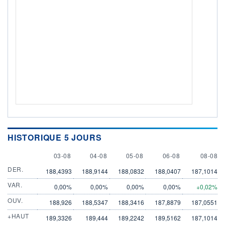
HISTORIQUE 5 JOURS
3 AUGUST
4 AUGUST
5 AUGUST
6 AUGUST
8 AUGU
03-08
04-08
05-08
06-08
08-08
DER.
188,4393
188,9144
188,0832
188,0407
187,1014
VAR.
0,00%
0,00%
0,00%
0,00%
+0,02%
OUV.
188,926
188,5347
188,3416
187,8879
187,0551
+HAUT
189,3326
189,444
189,2242
189,5162
187,1014