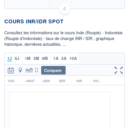
SIX - FOREX 2 DONNÉES TEMPS RÉEL
Politique d'exécution
COURS INR/IDR SPOT
189
188
Consultez les informations sur le cours Inde (Roupie) - Indonésie
(Roupie d'Indonésie) : taux de change INR / IDR , graphique
187
historique, dernières actualités, ...
186
08h02
15h29
1J
5J
1M
3M
6M
1A
5A
10A
OUVERTURE
CLÔTURE VEILLE
187,0551
187,0549
Compare
r
+ HAUT
+ BAS
OUV.
+HAUT
+BAS
DER.
VAR.
VOL.
187,1014
187,0551
COTATION SPÉCIFIQUE
IDR/INR
0,0535
-0,02%
+ PORTEFEUILLE
+ LISTE