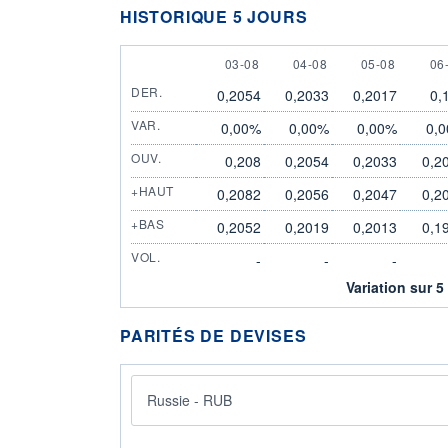
HISTORIQUE 5 JOURS
3 AUGUST
4 AUGUST
5 AUGUST
6 
03-08
04-08
05-08
06
DER.
0,2054
0,2033
0,2017
0,
VAR.
0,00%
0,00%
0,00%
0,
OUV.
0,208
0,2054
0,2033
0,2
+HAUT
0,2082
0,2056
0,2047
0,2
+BAS
0,2052
0,2019
0,2013
0,1
VOL.
-
-
-
Variation sur 5
PARITÉS DE DEVISES
Russie - RUB