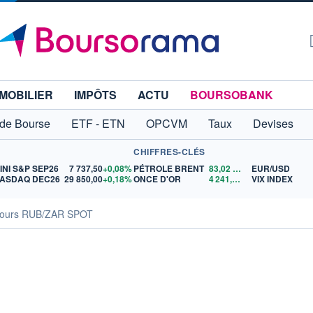
MOBILIER
IMPÔTS
ACTU
BOURSOBANK
 de Bourse
ETF - ETN
OPCVM
Taux
Devises
CHIFFRES-CLÉS
INI S&P SEP26
7 737,50
+0,08%
PÉTROLE BRENT
83,02
$US
EUR/USD
ASDAQ DEC26
29 850,00
+0,18%
ONCE D'OR
4 241,99
$US
VIX INDEX
ours RUB/ZAR SPOT