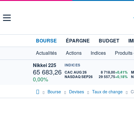
Menu
BOURSE
ÉPARGNE
BUDGET
IM
Actualités
Actions
Indices
Produits
Nikkei 225
INDICES
65 683,26
CAC AUG 26
8 718,00
+0,41%
M
NASDAQ SEP26
29 557,75
+0,18%
N
0,00%
Bourse
Devises
Taux de change
C