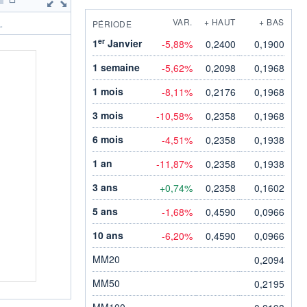
VAR.
+ HAUT
+ BAS
PÉRIODE
.
er
1
Janvier
-5,88%
0,2400
0,1900
1 semaine
-5,62%
0,2098
0,1968
1 mois
-8,11%
0,2176
0,1968
3 mois
-10,58%
0,2358
0,1968
6 mois
-4,51%
0,2358
0,1938
1 an
-11,87%
0,2358
0,1938
3 ans
+0,74%
0,2358
0,1602
5 ans
-1,68%
0,4590
0,0966
10 ans
-6,20%
0,4590
0,0966
MM20
0,2094
MM50
0,2195
MM100