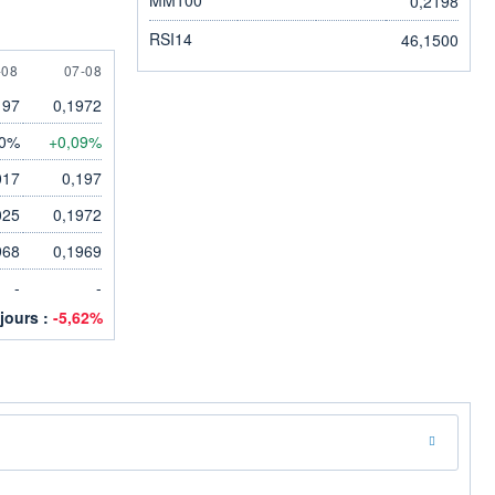
0,2198
RSI14
46,1500
AUGUST
7 AUGUST
-08
07-08
197
0,1972
00%
+0,09%
017
0,197
025
0,1972
968
0,1969
-
-
 jours :
-5,62%