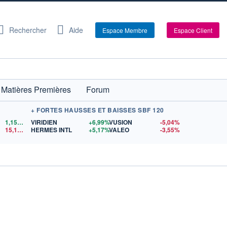
Rechercher
Aide
Espace Membre
Espace Client
Matières Premières
Forum
+ FORTES HAUSSES ET BAISSES SBF 120
1,1522
$US
VIRIDIEN
+6,99%
VUSION
-5,04%
15,15
$US
HERMES INTL
+5,17%
VALEO
-3,55%