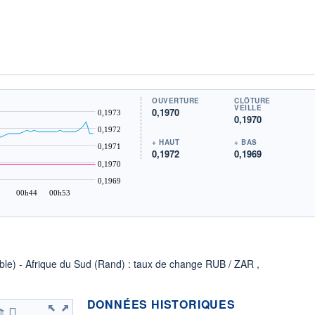
OUVERTURE
CLÔTURE
VEILLE
0,1970
0,1973
0,1970
0,1972
+ HAUT
+ BAS
0,1971
0,1972
0,1969
0,1970
0,1969
00h44
00h53
uble) - Afrique du Sud (Rand) : taux de change RUB / ZAR ,
DONNÉES HISTORIQUES