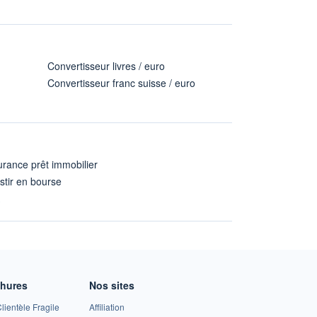
Convertisseur livres / euro
Convertisseur franc suisse / euro
rance prêt immobilier
stir en bourse
A
chures
Nos sites
lientèle Fragile
Affiliation