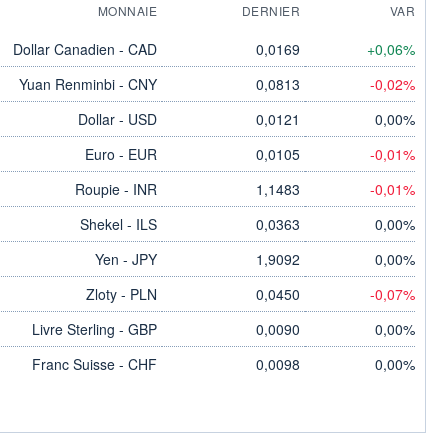
MONNAIE
DERNIER
VAR
Dollar Canadien - CAD
0,0169
+0,06%
Yuan Renminbi - CNY
0,0813
-0,02%
Dollar - USD
0,0121
0,00%
Euro - EUR
0,0105
-0,01%
Roupie - INR
1,1483
-0,01%
Shekel - ILS
0,0363
0,00%
Yen - JPY
1,9092
0,00%
Zloty - PLN
0,0450
-0,07%
Livre Sterling - GBP
0,0090
0,00%
Franc Suisse - CHF
0,0098
0,00%