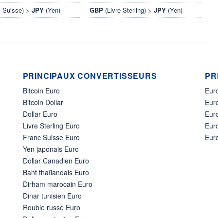
 Suisse) >
JPY
(Yen)
GBP
(Livre Sterling) >
JPY
(Yen)
PRINCIPAUX CONVERTISSEURS
PR
Bitcoin Euro
Euro
Bitcoin Dollar
Euro
Dollar Euro
Eur
Livre Sterling Euro
Eur
Franc Suisse Euro
Eur
Yen japonais Euro
Dollar Canadien Euro
Baht thaïlandais Euro
Dirham marocain Euro
Dinar tunisien Euro
Rouble russe Euro