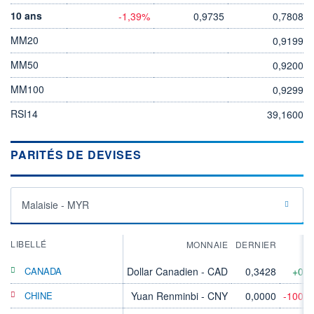
10 ans
-1,39%
0,9735
0,7808
MM20
0,9199
MM50
0,9200
MM100
0,9299
RSI14
39,1600
PARITÉS DE DEVISES
Malaisie - MYR
LIBELLÉ
MONNAIE
DERNIER
V
CANADA
Dollar Canadien - CAD
0,3428
+0,
CHINE
Yuan Renminbi - CNY
0,0000
-100,