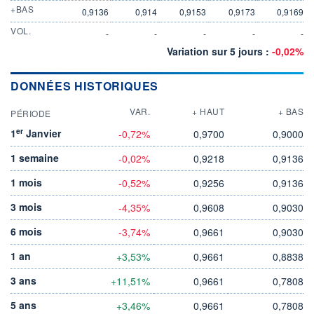
+BAS
0,9136
0,914
0,9153
0,9173
0,9169
VOL.
-
-
-
-
-
Variation sur 5 jours :
-0,02%
DONNÉES HISTORIQUES
VAR.
+ HAUT
+ BAS
PÉRIODE
er
1
Janvier
-0,72%
0,9700
0,9000
1 semaine
-0,02%
0,9218
0,9136
1 mois
-0,52%
0,9256
0,9136
3 mois
-4,35%
0,9608
0,9030
6 mois
-3,74%
0,9661
0,9030
1 an
+3,53%
0,9661
0,8838
3 ans
+11,51%
0,9661
0,7808
5 ans
+3,46%
0,9661
0,7808