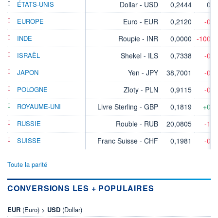
ÉTATS-UNIS
Dollar - USD
0,2444
0,
EUROPE
Euro - EUR
0,2120
-0,
INDE
Roupie - INR
0,0000
-100,
ISRAËL
Shekel - ILS
0,7338
-0,
JAPON
Yen - JPY
38,7001
-0,
POLOGNE
Zloty - PLN
0,9115
-0,
ROYAUME-UNI
Livre Sterling - GBP
0,1819
+0,
RUSSIE
Rouble - RUB
20,0805
-1,
SUISSE
Franc Suisse - CHF
0,1981
-0,
Toute la parité
CONVERSIONS LES + POPULAIRES
EUR
(Euro) >
USD
(Dollar)