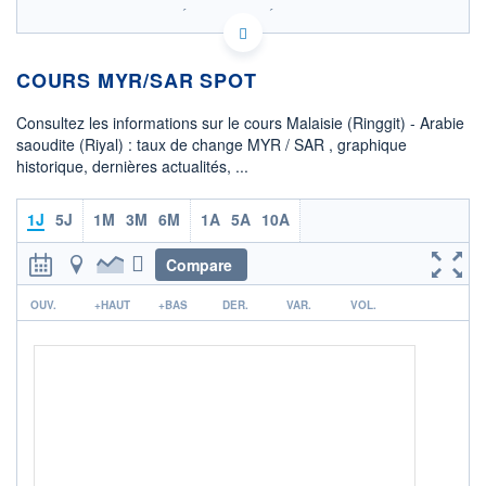
SIX - FOREX 2 DONNÉES TEMPS RÉEL
Politique d'exécution
COURS MYR/SAR SPOT
0,919
0,918
Consultez les informations sur le cours Malaisie (Ringgit) - Arabie
saoudite (Riyal) : taux de change MYR / SAR , graphique
0,917
historique, dernières actualités, ...
0,916
04h45
08h55
13h05
1J
5J
1M
3M
6M
1A
5A
10A
OUVERTURE
CLÔTURE VEILLE
0,9179
0,9178
Compare
r
+ HAUT
+ BAS
OUV.
+HAUT
+BAS
DER.
VAR.
VOL.
0,9186
0,9169
+ PORTEFEUILLE
+ LISTE