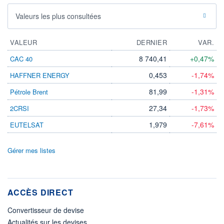
Valeurs les plus consultées
VALEUR
DERNIER
VAR.
8 740,41
+0,47%
CAC 40
0,453
-1,74%
HAFFNER ENERGY
81,99
-1,31%
Pétrole Brent
27,34
-1,73%
2CRSI
1,979
-7,61%
EUTELSAT
Gérer mes listes
ACCÈS DIRECT
Convertisseur de devise
Actualités sur les devises