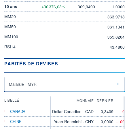
10 ans
+36 376,63%
369,9490
1,0000
MM20
363,9718
MM50
361,1341
MM100
355,8204
RSI14
43,4800
PARITÉS DE DEVISES
Malaisie - MYR
LIBELLÉ
MONNAIE
DERNIER
V
CANADA
Dollar Canadien - CAD
0,3409
-0,
CHINE
Yuan Renminbi - CNY
0,0000
-100,