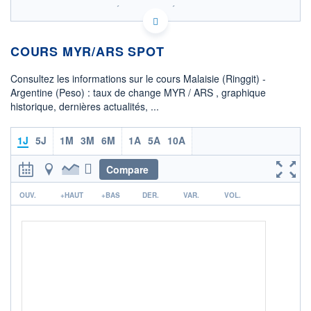
SIX - FOREX 2 DONNÉES TEMPS RÉEL
Politique d'exécution
COURS MYR/ARS SPOT
368
367
Consultez les informations sur le cours Malaisie (Ringgit) -
366
Argentine (Peso) : taux de change MYR / ARS , graphique
historique, dernières actualités, ...
365
364
08h02
15h29
1J
5J
1M
3M
6M
1A
5A
10A
OUVERTURE
CLÔTURE VEILLE
364,7663
364,7682
Compare
r
+ HAUT
+ BAS
OUV.
+HAUT
+BAS
DER.
VAR.
VOL.
364,7663
364,7663
+ PORTEFEUILLE
+ LISTE