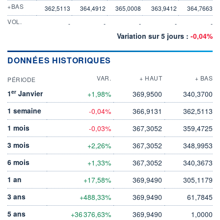
+BAS
362,5113
364,4912
365,0008
363,9412
364,7663
VOL.
-
-
-
-
-
Variation sur 5 jours :
-0,04%
DONNÉES HISTORIQUES
VAR.
+ HAUT
+ BAS
PÉRIODE
er
1
Janvier
+1,98%
369,9500
340,3700
1 semaine
-0,04%
366,9131
362,5113
1 mois
-0,03%
367,3052
359,4725
3 mois
+2,26%
367,3052
348,9953
6 mois
+1,33%
367,3052
340,3673
1 an
+17,58%
369,9490
305,1179
3 ans
+488,33%
369,9490
61,7845
5 ans
+36 376,63%
369,9490
1,0000