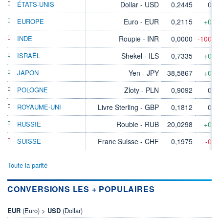
ÉTATS-UNIS
Dollar - USD
0,2445
0,
EUROPE
Euro - EUR
0,2115
+0,
INDE
Roupie - INR
0,0000
-100,
ISRAËL
Shekel - ILS
0,7335
+0,
JAPON
Yen - JPY
38,5867
+0,
POLOGNE
Zloty - PLN
0,9092
0,
ROYAUME-UNI
Livre Sterling - GBP
0,1812
0,
RUSSIE
Rouble - RUB
20,0298
+0,
SUISSE
Franc Suisse - CHF
0,1975
-0,
Toute la parité
CONVERSIONS LES + POPULAIRES
EUR
(Euro) >
USD
(Dollar)