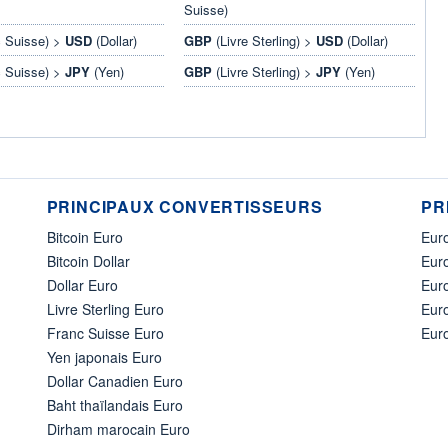
Suisse)
 Suisse) >
USD
(Dollar)
GBP
(Livre Sterling) >
USD
(Dollar)
 Suisse) >
JPY
(Yen)
GBP
(Livre Sterling) >
JPY
(Yen)
PRINCIPAUX CONVERTISSEURS
PR
Bitcoin Euro
Euro
Bitcoin Dollar
Euro
Dollar Euro
Eur
Livre Sterling Euro
Eur
Franc Suisse Euro
Eur
Yen japonais Euro
Dollar Canadien Euro
Baht thaïlandais Euro
Dirham marocain Euro