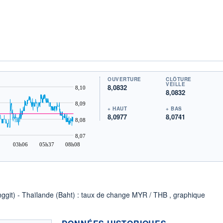
OUVERTURE
CLÔTURE
VEILLE
8,0832
8,10
8,0832
8,09
+ HAUT
+ BAS
8,0977
8,0741
8,08
8,07
03h06
05h37
08h08
inggit) - Thaïlande (Baht) : taux de change MYR / THB , graphique