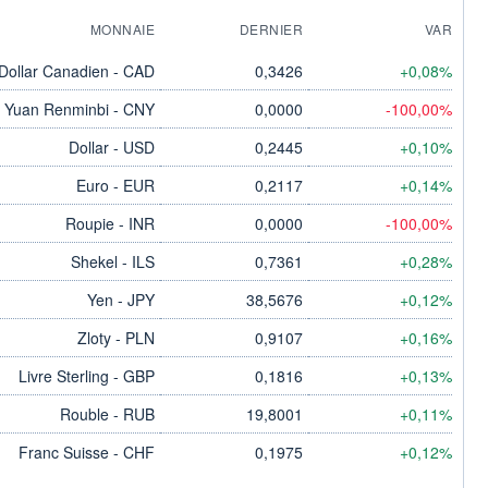
MONNAIE
DERNIER
VAR
Dollar Canadien - CAD
0,3426
+0,08%
Yuan Renminbi - CNY
0,0000
-100,00%
Dollar - USD
0,2445
+0,10%
Euro - EUR
0,2117
+0,14%
Roupie - INR
0,0000
-100,00%
Shekel - ILS
0,7361
+0,28%
Yen - JPY
38,5676
+0,12%
Zloty - PLN
0,9107
+0,16%
Livre Sterling - GBP
0,1816
+0,13%
Rouble - RUB
19,8001
+0,11%
Franc Suisse - CHF
0,1975
+0,12%