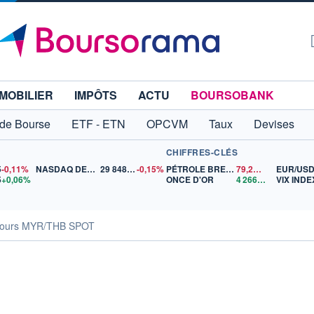
MOBILIER
IMPÔTS
ACTU
BOURSOBANK
 de Bourse
ETF - ETN
OPCVM
Taux
Devises
CHIFFRES-CLÉS
5
-0,11%
NASDAQ DEC26
29 848,50
-0,15%
PÉTROLE BRENT
79,25
$US
EUR/US
5
+0,06%
ONCE D'OR
4 266,66
$US
VIX INDE
ours MYR/THB SPOT