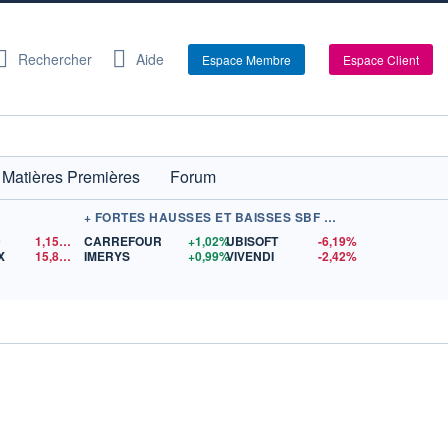
Rechercher
Aide
Espace Membre
Espace Client
Matières Premières
Forum
+ FORTES HAUSSES ET BAISSES SBF 120
D
1,1548
$US
CARREFOUR
+1,02%
UBISOFT
-6,19%
X
15,81
$US
IMERYS
+0,99%
VIVENDI
-2,42%