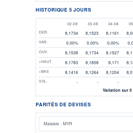
HISTORIQUE 5 JOURS
2 AUGUST
3 AUGUST
4 AUGUST
5
02-08
03-08
04-08
05
DER.
8,1734
8,1523
8,1161
8,0
VAR.
0,00%
0,00%
0,00%
0,
OUV.
8,1538
8,1734
8,1527
8,1
+HAUT
8,1783
8,1858
8,171
8,1
+BAS
8,1416
8,1264
8,1204
8,0
VOL.
-
-
-
Variation sur 5
PARITÉS DE DEVISES
Malaisie - MYR