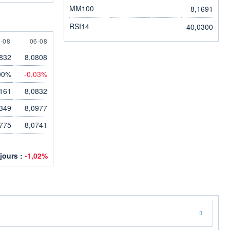
MM100
8,1691
RSI14
40,0300
 AUGUST
6 AUGUST
-08
06-08
832
8,0808
00%
-0,03%
161
8,0832
349
8,0977
775
8,0741
-
-
 jours :
-1,02%