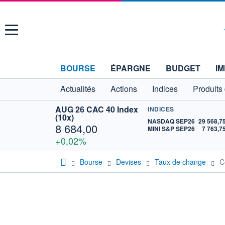
Menu
BOURSE
ÉPARGNE
BUDGET
IM
Actualités
Actions
Indices
Produits
AUG 26 CAC 40 Index
INDICES
(10x)
NASDAQ SEP26
29 568,7
8 684,00
MINI S&P SEP26
7 763,7
+0,02%
Bourse
Devises
Taux de change
C