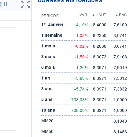
DONNÉES HISTORIQUES
VAR.
+ HAUT
+ BAS
PÉRIODE
.
er
1
Janvier
+4,10%
8,4000
7,6100
1 semaine
-1,02%
8,2350
8,0741
1 mois
-0,82%
8,2868
8,0741
3 mois
-1,56%
8,3073
7,9168
6 mois
+1,20%
8,3971
7,9019
1 an
+5,63%
8,3971
7,5012
3 ans
+5,74%
8,3971
7,3832
5 ans
+708,08%
8,3971
1,0000
10 ans
+708,08%
8,3971
1,0000
MM20
8,1940
MM50
8,1486