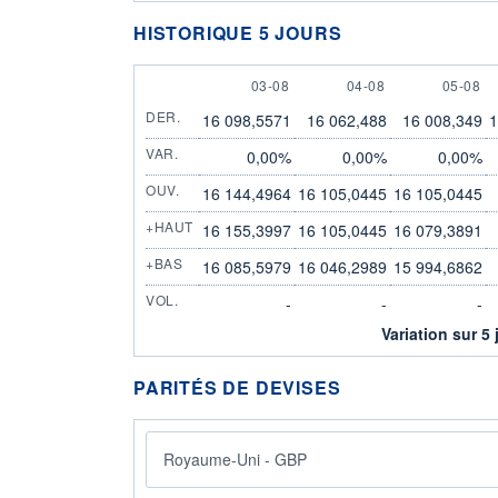
HISTORIQUE 5 JOURS
3 AUGUST
4 AUGUST
5 AUGU
03-08
04-08
05-08
DER.
16 098,5571
16 062,488
16 008,349
1
VAR.
0,00%
0,00%
0,00%
OUV.
16 144,4964
16 105,0445
16 105,0445
+HAUT
16 155,3997
16 105,0445
16 079,3891
+BAS
16 085,5979
16 046,2989
15 994,6862
VOL.
-
-
-
Variation sur 5 
PARITÉS DE DEVISES
Royaume-Uni - GBP