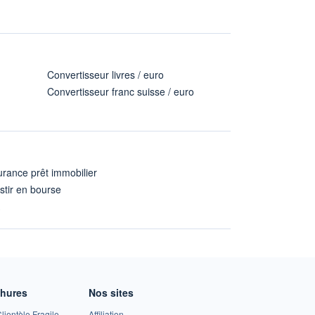
Convertisseur livres / euro
Convertisseur franc suisse / euro
rance prêt immobilier
stir en bourse
A
chures
Nos sites
lientèle Fragile
Affiliation