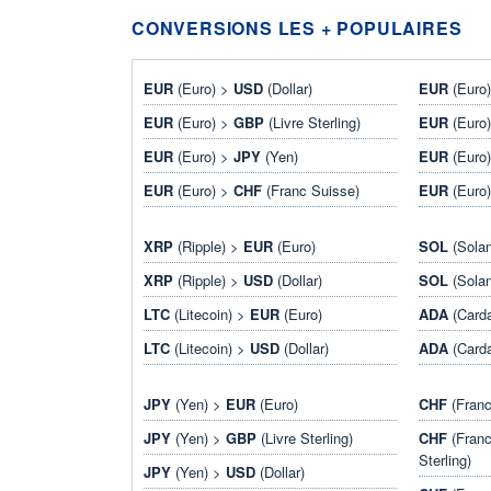
CONVERSIONS LES + POPULAIRES
EUR
(Euro) >
USD
(Dollar)
EUR
(Euro
EUR
(Euro) >
GBP
(Livre Sterling)
EUR
(Euro
EUR
(Euro) >
JPY
(Yen)
EUR
(Euro
EUR
(Euro) >
CHF
(Franc Suisse)
EUR
(Euro
XRP
(Ripple) >
EUR
(Euro)
SOL
(Sola
XRP
(Ripple) >
USD
(Dollar)
SOL
(Sola
LTC
(Litecoin) >
EUR
(Euro)
ADA
(Card
LTC
(Litecoin) >
USD
(Dollar)
ADA
(Card
JPY
(Yen) >
EUR
(Euro)
CHF
(Franc
JPY
(Yen) >
GBP
(Livre Sterling)
CHF
(Franc
Sterling)
JPY
(Yen) >
USD
(Dollar)