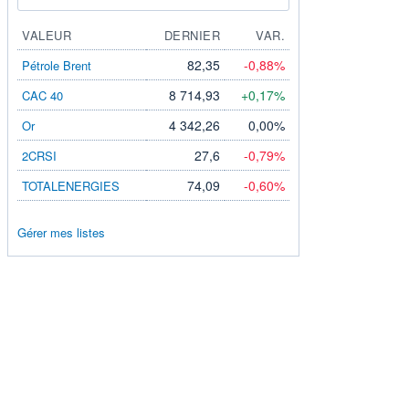
VALEUR
DERNIER
VAR.
BAS
82,35
-0,88%
Pétrole Brent
500
8 714,93
+0,17%
CAC 40
862
4 342,26
0,00%
Or
389
27,6
-0,79%
2CRSI
471
74,09
-0,60%
TOTALENERGIES
471
219
Gérer mes listes
846
189
189
577
807