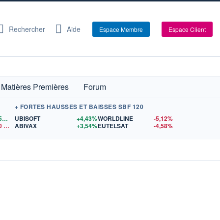
Rechercher
Aide
Espace Membre
Espace Client
Matières Premières
Forum
+ FORTES HAUSSES ET BAISSES SBF 120
1,1559
$US
UBISOFT
+4,43%
WORLDLINE
-5,12%
0
$US
ABIVAX
+3,54%
EUTELSAT
-4,58%