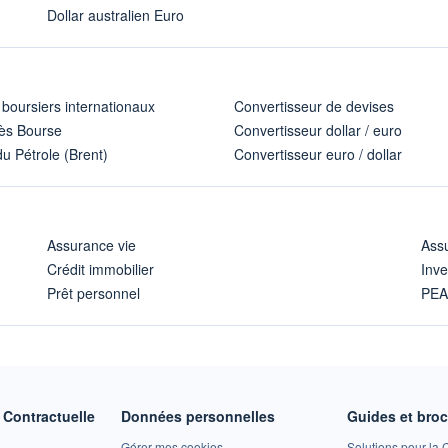
Dollar australien Euro
 boursiers internationaux
Convertisseur de devises
ès Bourse
Convertisseur dollar / euro
u Pétrole (Brent)
Convertisseur euro / dollar
Assurance vie
Assu
Crédit immobilier
Inve
Prêt personnel
PE
Contractuelle
Données personnelles
Guides et bro
Gérer mes cookies
Solutions pour la C