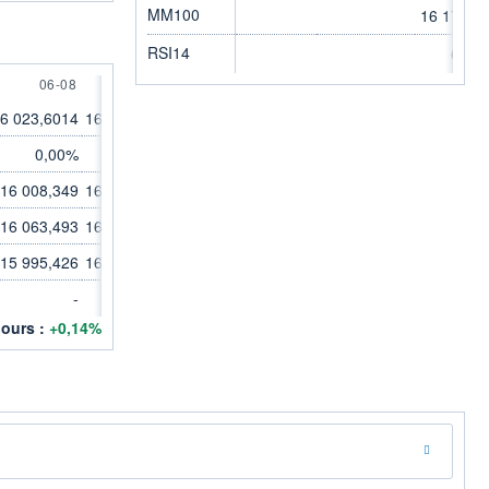
MM100
16 171,0
RSI14
60,2
ST
6 AUGUST
8 AUGUST
06-08
08-08
6 023,6014
16 123,5843
0,00%
0,00%
16 008,349
16 125,3376
16 063,493
16 125,3376
15 995,426
16 070,8661
-
-
jours :
+0,14%