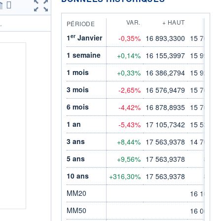
VAR.
+ HAUT
+ 
PÉRIODE
.
er
1
Janvier
-0,35%
16 893,3300
15 769,9
1 semaine
+0,14%
16 155,3997
15 994,6
1 mois
+0,33%
16 386,2794
15 925,9
3 mois
-2,65%
16 576,9479
15 769,9
6 mois
-4,42%
16 878,8935
15 769,9
1 an
-5,43%
17 105,7342
15 530,3
3 ans
+8,44%
17 563,9378
14 703,5
5 ans
+9,56%
17 563,9378
86,0
10 ans
+316,30%
17 563,9378
86,0
MM20
16 109,7
MM50
16 068,1