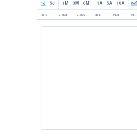
1J
5J
1M
3M
6M
1A
5A
10A
OUV.
+HAUT
+BAS
DER.
VAR.
VOL