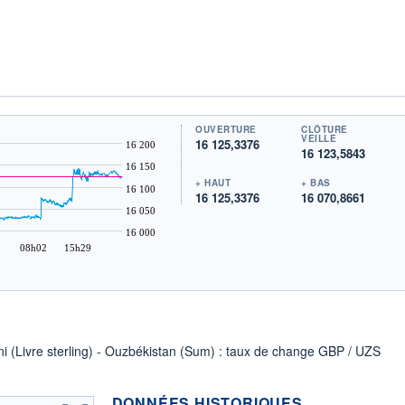
OUVERTURE
CLÔTURE
VEILLE
16 125,3376
16 200
16 123,5843
16 150
+ HAUT
+ BAS
16 100
16 125,3376
16 070,8661
16 050
16 000
08h02
15h29
i (Livre sterling) - Ouzbékistan (Sum) : taux de change GBP / UZS
DONNÉES HISTORIQUES