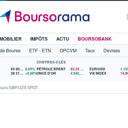
MOBILIER
IMPÔTS
ACTU
BOURSOBANK
 de Bourse
ETF - ETN
OPCVM
Taux
Devises
CHIFFRES-CLÉS
65 606,71
0,00%
PÉTROLE BRENT
82,35
$US
EUR/USD
26 319,45
+0,69%
ONCE D'OR
4 342,26
$US
VIX INDEX
14,9
ours GBP/UZS SPOT