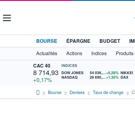
Menu
BOURSE
ÉPARGNE
BUDGET
IM
Actualités
Actions
Indices
Produits
CAC 40
INDICES
8 714,93
DOW JONES
54 036,93
+0,28%
NIKKEI
NASDAQ
26 690,62
+1,30%
DAX
+0,17%
Bourse
Devises
Taux de change
C