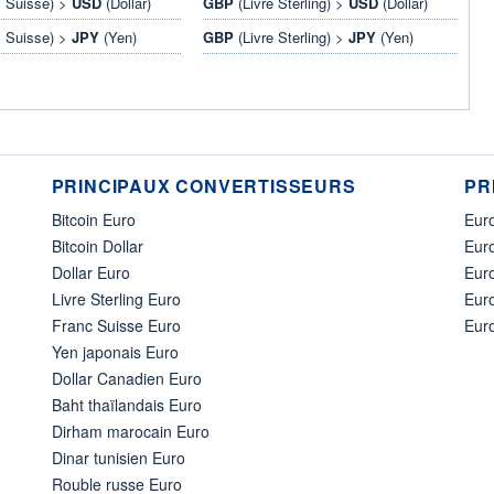
 Suisse) >
USD
(Dollar)
GBP
(Livre Sterling) >
USD
(Dollar)
 Suisse) >
JPY
(Yen)
GBP
(Livre Sterling) >
JPY
(Yen)
PRINCIPAUX CONVERTISSEURS
PR
Bitcoin Euro
Euro
Bitcoin Dollar
Euro
Dollar Euro
Eur
Livre Sterling Euro
Eur
Franc Suisse Euro
Eur
Yen japonais Euro
Dollar Canadien Euro
Baht thaïlandais Euro
Dirham marocain Euro
Dinar tunisien Euro
Rouble russe Euro