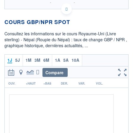
SIX - FOREX 2 DONNÉES TEMPS RÉEL
Politique d'exécution
COURS GBP/NPR SPOT
204,90
204,85
Consultez les informations sur le cours Royaume-Uni (Livre
204,80
sterling) - Népal (Roupie du Népal) : taux de change GBP / NPR ,
graphique historique, dernières actualités, ...
204,75
204,70
02h30
04h25
1J
5J
1M
3M
6M
1A
5A
10A
OUVERTURE
CLÔTURE VEILLE
204,8460
204,7907
Compare
r
+ HAUT
+ BAS
OUV.
+HAUT
+BAS
DER.
VAR.
VOL.
204,8494
204,7113
COTATION SPÉCIFIQUE
NPR/GBP
0,0049
0,00%
+ PORTEFEUILLE
+ LISTE