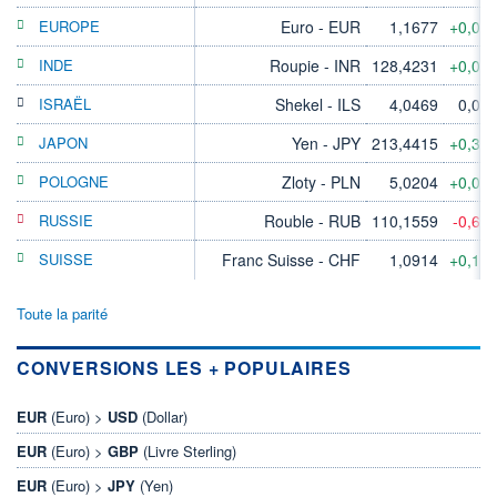
EUROPE
Euro - EUR
1,1677
+0,06
INDE
Roupie - INR
128,4231
+0,04
ISRAËL
Shekel - ILS
4,0469
0,00
JAPON
Yen - JPY
213,4415
+0,32
POLOGNE
Zloty - PLN
5,0204
+0,07
RUSSIE
Rouble - RUB
110,1559
-0,64
SUISSE
Franc Suisse - CHF
1,0914
+0,13
Toute la parité
CONVERSIONS LES + POPULAIRES
EUR
(Euro) >
USD
(Dollar)
EUR
(Euro) >
GBP
(Livre Sterling)
EUR
(Euro) >
JPY
(Yen)