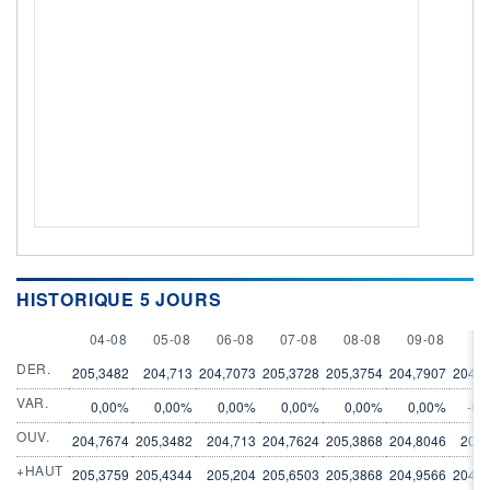
HISTORIQUE 5 JOURS
4 AUGUST
5 AUGUST
6 AUGUST
7 AUGUST
8 AUGUST
9 AUGUST
10
04-08
05-08
06-08
07-08
08-08
09-08
10
DER.
205,3482
204,713
204,7073
205,3728
205,3754
204,7907
204,7
VAR.
0,00%
0,00%
0,00%
0,00%
0,00%
0,00%
-0,
OUV.
204,7674
205,3482
204,713
204,7624
205,3868
204,8046
204,
+HAUT
205,3759
205,4344
205,204
205,6503
205,3868
204,9566
204,8