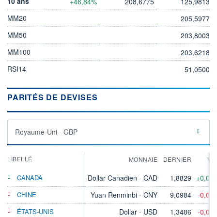
10 ans
+46,84%
208,6775
125,9813
MM20
205,5977
MM50
203,8003
MM100
203,6218
RSI14
51,0500
PARITÉS DE DEVISES
Royaume-Uni - GBP
LIBELLÉ
MONNAIE
DERNIER
VA
CANADA
Dollar Canadien - CAD
1,8829
+0,06
CHINE
Yuan Renminbi - CNY
9,0984
-0,04
ÉTATS-UNIS
Dollar - USD
1,3486
-0,06