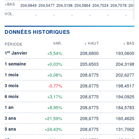
+BAS
204,6849
204,5477
204,3198
204,5864
204,7024
204,7078
204,7
VOL.
-
-
-
-
-
-
DONNÉES HISTORIQUES
VAR.
+ HAUT
+ BAS
PÉRIODE
er
1
Janvier
+5,54%
208,6800
193,0600
1 semaine
+0,03%
205,6503
204,3198
1 mois
+0,08%
208,6775
202,6277
3 mois
-0,77%
208,6775
198,4517
6 mois
+3,17%
208,6775
194,0925
1 an
+8,95%
208,6775
184,5783
3 ans
+21,59%
208,6775
160,4620
5 ans
+24,43%
208,6775
131,7062