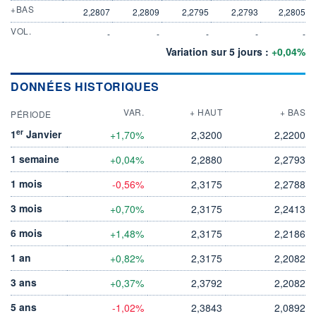
+BAS
2,2807
2,2809
2,2795
2,2793
2,2805
VOL.
-
-
-
-
-
Variation sur 5 jours :
+0,04%
DONNÉES HISTORIQUES
VAR.
+ HAUT
+ BAS
PÉRIODE
er
1
Janvier
+1,70%
2,3200
2,2200
1 semaine
+0,04%
2,2880
2,2793
1 mois
-0,56%
2,3175
2,2788
3 mois
+0,70%
2,3175
2,2413
6 mois
+1,48%
2,3175
2,2186
1 an
+0,82%
2,3175
2,2082
3 ans
+0,37%
2,3792
2,2082
5 ans
-1,02%
2,3843
2,0892