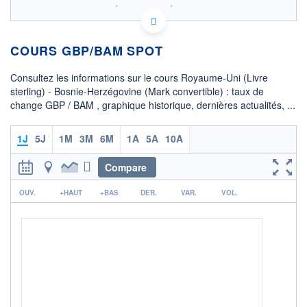
SIX - FOREX 2 DONNÉES TEMPS RÉEL
Politique d'exécution
COURS GBP/BAM SPOT
2,290
Consultez les informations sur le cours Royaume-Uni (Livre
2,285
sterling) - Bosnie-Herzégovine (Mark convertible) : taux de
change GBP / BAM , graphique historique, dernières actualités, ...
2,280
08h02
15h29
1J
5J
1M
3M
6M
1A
5A
10A
OUVERTURE
CLÔTURE VEILLE
2,2846
2,2841
Compare
r
+ HAUT
+ BAS
OUV.
+HAUT
+BAS
DER.
VAR.
VOL.
2,2880
2,2805
COTATION SPÉCIFIQUE
BAM/GBP
0,4378
0,00%
+ PORTEFEUILLE
+ LISTE