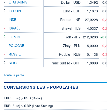
ÉTATS-UNIS
Dollar - USD
1,3492
0,00
EUROPE
Euro - EUR
1,1673
0,00
INDE
Roupie - INR
127,9228
-0,33
ISRAËL
Shekel - ILS
4,0337
-0,28
JAPON
Yen - JPY
212,9280
+0,05
POLOGNE
Zloty - PLN
5,0000
-0,32
RUSSIE
Rouble - RUB
110,1136
-0,33
SUISSE
Franc Suisse - CHF
1,0899
0,00
Toute la parité
CONVERSIONS LES + POPULAIRES
EUR
(Euro) >
USD
(Dollar)
EUR
(Euro) >
GBP
(Livre Sterling)