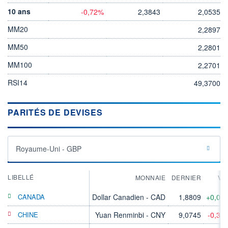
10 ans
-0,72%
2,3843
2,0535
MM20
2,2897
MM50
2,2801
MM100
2,2701
RSI14
49,3700
PARITÉS DE DEVISES
Royaume-Uni - GBP
LIBELLÉ
MONNAIE
DERNIER
VA
CANADA
Dollar Canadien - CAD
1,8809
+0,05
CHINE
Yuan Renminbi - CNY
9,0745
-0,31