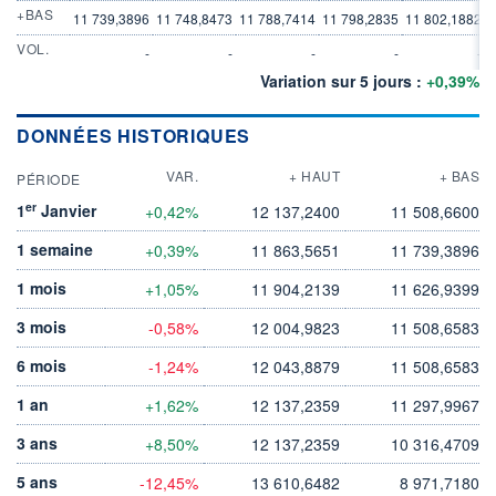
+BAS
11 739,3896
11 748,8473
11 788,7414
11 798,2835
11 802,1882
VOL.
-
-
-
-
-
Variation sur 5 jours :
+0,39%
DONNÉES HISTORIQUES
VAR.
+ HAUT
+ BAS
PÉRIODE
er
1
Janvier
+0,42%
12 137,2400
11 508,6600
1 semaine
+0,39%
11 863,5651
11 739,3896
1 mois
+1,05%
11 904,2139
11 626,9399
3 mois
-0,58%
12 004,9823
11 508,6583
6 mois
-1,24%
12 043,8879
11 508,6583
1 an
+1,62%
12 137,2359
11 297,9967
3 ans
+8,50%
12 137,2359
10 316,4709
5 ans
-12,45%
13 610,6482
8 971,7180