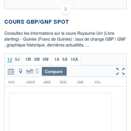
SIX - FOREX 2 DONNÉES TEMPS RÉEL
Politique d'exécution
COURS GBP/GNF SPOT
11 900
Consultez les informations sur le cours Royaume-Uni (Livre
11 850
sterling) - Guinée (Franc de Guinée) : taux de change GBP / GNF
, graphique historique, dernières actualités, ...
11 800
06h42
12h49
18h56
1J
5J
1M
3M
6M
1A
5A
10A
OUVERTURE
CLÔTURE VEILLE
11 809,7422
11 806,5661
Compare
r
+ HAUT
+ BAS
OUV.
+HAUT
+BAS
DER.
VAR.
VOL.
11 863,5651
11 802,1882
COTATION SPÉCIFIQUE
GNF/GBP
0,0001
0,00%
+ PORTEFEUILLE
+ LISTE