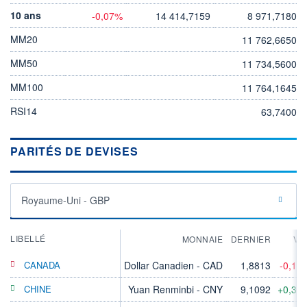
10 ans
-0,07%
14 414,7159
8 971,7180
MM20
11 762,6650
MM50
11 734,5600
MM100
11 764,1645
RSI14
63,7400
PARITÉS DE DEVISES
Royaume-Uni - GBP
LIBELLÉ
MONNAIE
DERNIER
VA
CANADA
Dollar Canadien - CAD
1,8813
-0,19
CHINE
Yuan Renminbi - CNY
9,1092
+0,36