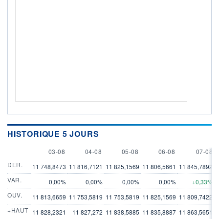
HISTORIQUE 5 JOURS
3 AUGUST
4 AUGUST
5 AUGUST
6 AUGUST
7 AUGU
03-08
04-08
05-08
06-08
07-08
DER.
11 748,8473
11 816,7121
11 825,1569
11 806,5661
11 845,7892
VAR.
0,00%
0,00%
0,00%
0,00%
+0,33%
OUV.
11 813,6659
11 753,5819
11 753,5819
11 825,1569
11 809,7422
+HAUT
11 828,2321
11 827,272
11 838,5885
11 835,8887
11 863,5651