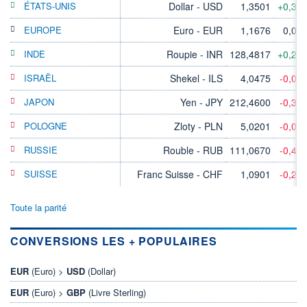
ÉTATS-UNIS
Dollar - USD
1,3501
+0,38
EUROPE
Euro - EUR
1,1676
0,00
INDE
Roupie - INR
128,4817
+0,24
ISRAËL
Shekel - ILS
4,0475
-0,09
JAPON
Yen - JPY
212,4600
-0,36
POLOGNE
Zloty - PLN
5,0201
-0,03
RUSSIE
Rouble - RUB
111,0670
-0,48
SUISSE
Franc Suisse - CHF
1,0901
-0,24
Toute la parité
CONVERSIONS LES + POPULAIRES
EUR
(Euro) >
USD
(Dollar)
EUR
(Euro) >
GBP
(Livre Sterling)