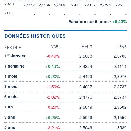
+BAS
2,4117
2,4166
2,4169
2,415
2,4169
2,4241
2,4235
VOL.
-
-
-
-
-
-
-
Variation sur 5 jours :
+0,43%
DONNÉES HISTORIQUES
VAR.
+ HAUT
+ BAS
PÉRIODE
er
1
Janvier
-0,49%
2,5000
2,3700
1 semaine
+0,43%
2,4284
2,4114
1 mois
+0,20%
2,4493
2,3976
3 mois
-1,59%
2,4667
2,3737
6 mois
-2,02%
2,4776
2,3737
1 an
-0,20%
2,5049
2,3502
3 ans
+6,25%
2,5049
2,1550
5 ans
-2,21%
2,5049
1,8580