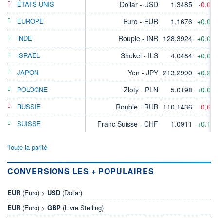
ÉTATS-UNIS
Dollar - USD
1,3485
-0,07
EUROPE
Euro - EUR
1,1676
+0,05
INDE
Roupie - INR
128,3924
+0,02
ISRAËL
Shekel - ILS
4,0484
+0,04
JAPON
Yen - JPY
213,2990
+0,25
POLOGNE
Zloty - PLN
5,0198
+0,06
RUSSIE
Rouble - RUB
110,1436
-0,65
SUISSE
Franc Suisse - CHF
1,0911
+0,10
Toute la parité
CONVERSIONS LES + POPULAIRES
EUR
(Euro) >
USD
(Dollar)
EUR
(Euro) >
GBP
(Livre Sterling)