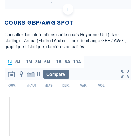
SIX - FOREX 2 DONNÉES TEMPS RÉEL
Politique d'exécution
COURS GBP/AWG SPOT
2,426
2,425
Consultez les informations sur le cours Royaume-Uni (Livre
sterling) - Aruba (Florin d'Aruba) : taux de change GBP / AWG ,
2,424
graphique historique, dernières actualités, ...
2,423
02h13
03h51
1J
5J
1M
3M
6M
1A
5A
10A
OUVERTURE
CLÔTURE VEILLE
2,4258
2,4251
Compare
r
+ HAUT
+ BAS
OUV.
+HAUT
+BAS
DER.
VAR.
VOL.
2,4258
2,4235
COTATION SPÉCIFIQUE
AWG/GBP
0,4125
+0,04%
+ PORTEFEUILLE
+ LISTE