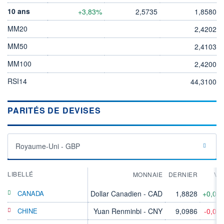
10 ans
+3,83%
2,5735
1,8580
MM20
2,4202
MM50
2,4103
MM100
2,4200
RSI14
44,3100
PARITÉS DE DEVISES
Royaume-Uni - GBP
LIBELLÉ
MONNAIE
DERNIER
VA
CANADA
Dollar Canadien - CAD
1,8828
+0,06
CHINE
Yuan Renminbi - CNY
9,0986
-0,04