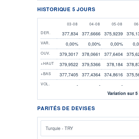
HISTORIQUE 5 JOURS
3 AUGUST
4 AUGUST
5 AUGUST
6 
03-08
04-08
05-08
06
DER.
377,834
377,6666
375,9239
376,1
VAR.
0,00%
0,00%
0,00%
0,
OUV.
379,3017
378,0661
377,6404
375,6
+HAUT
379,9522
379,5366
378,184
378,8
+BAS
377,7405
377,4364
374,8616
375,5
VOL.
-
-
-
Variation sur 5
PARITÉS DE DEVISES
Turquie - TRY