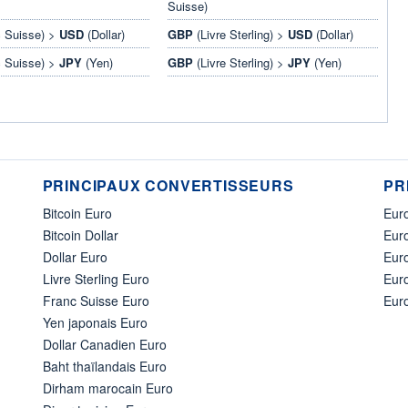
Suisse)
 Suisse) >
USD
(Dollar)
GBP
(Livre Sterling) >
USD
(Dollar)
 Suisse) >
JPY
(Yen)
GBP
(Livre Sterling) >
JPY
(Yen)
PRINCIPAUX CONVERTISSEURS
PR
Bitcoin Euro
Euro
Bitcoin Dollar
Euro
Dollar Euro
Eur
Livre Sterling Euro
Eur
Franc Suisse Euro
Eur
Yen japonais Euro
Dollar Canadien Euro
Baht thaïlandais Euro
Dirham marocain Euro