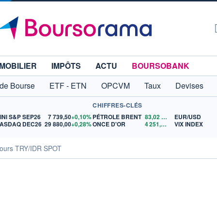
MOBILIER
IMPÔTS
ACTU
BOURSOBANK
 de Bourse
ETF - ETN
OPCVM
Taux
Devises
CHIFFRES-CLÉS
INI S&P SEP26
7 739,50
+0,10%
PÉTROLE BRENT
83,02
$US
EUR/USD
ASDAQ DEC26
29 880,00
+0,28%
ONCE D'OR
4 251,66
$US
VIX INDEX
ours TRY/IDR SPOT