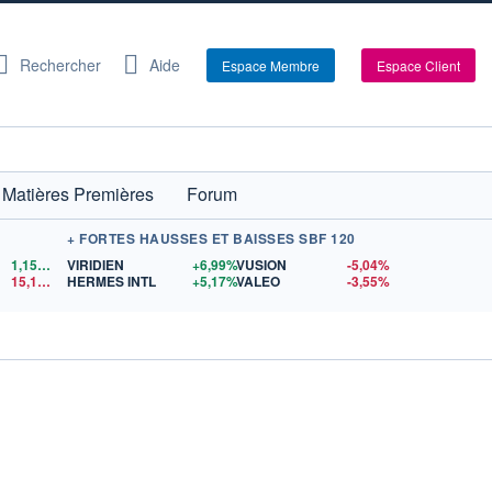
Rechercher
Aide
Espace Membre
Espace Client
Matières Premières
Forum
+ FORTES HAUSSES ET BAISSES SBF 120
1,1524
$US
VIRIDIEN
+6,99%
VUSION
-5,04%
15,15
$US
HERMES INTL
+5,17%
VALEO
-3,55%