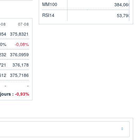
MM100
384,0668
RSI14
53,7900
AUGUST
7 AUGUST
-08
07-08
354
375,8321
00%
-0,08%
232
376,0959
721
376,178
612
375,7186
-
-
 jours :
-0,93%