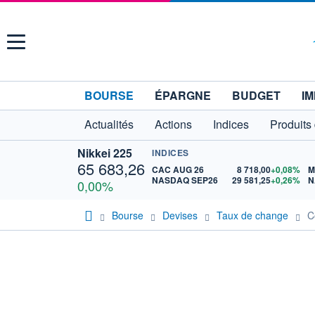
Menu
BOURSE
ÉPARGNE
BUDGET
IM
Actualités
Actions
Indices
Produits
Nikkei 225
INDICES
65 683,26
CAC AUG 26
8 718,00
+0,08%
M
NASDAQ SEP26
29 581,25
+0,26%
N
0,00%
Bourse
Devises
Taux de change
C