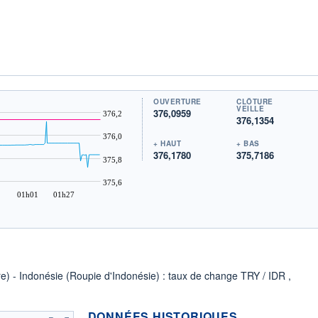
OUVERTURE
CLÔTURE
VEILLE
376,0959
376,2
376,1354
376,0
+ HAUT
+ BAS
376,1780
375,7186
375,8
375,6
01h01
01h27
re) - Indonésie (Roupie d'Indonésie) : taux de change TRY / IDR ,
DONNÉES HISTORIQUES