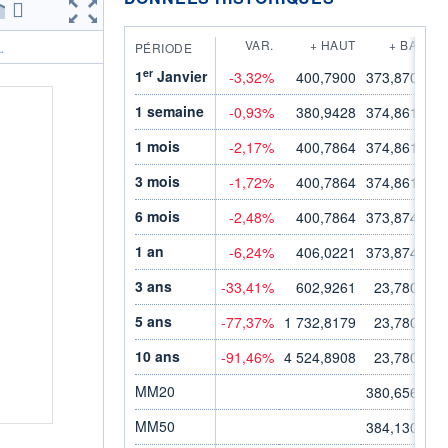
VAR.
+ HAUT
+ BAS
PÉRIODE
.
er
1
Janvier
-3,32%
400,7900
373,8700
1 semaine
-0,93%
380,9428
374,8616
1 mois
-2,17%
400,7864
374,8616
3 mois
-1,72%
400,7864
374,8616
6 mois
-2,48%
400,7864
373,8742
1 an
-6,24%
406,0221
373,8742
3 ans
-33,41%
602,9261
23,7806
5 ans
-77,37%
1 732,8179
23,7806
10 ans
-91,46%
4 524,8908
23,7806
MM20
380,6561
MM50
384,1306