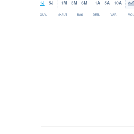
1J
5J
1M
3M
6M
1A
5A
10A
OUV.
+HAUT
+BAS
DER.
VAR.
VOL