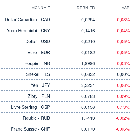
MONNAIE
DERNIER
VAR
Dollar Canadien - CAD
0,0294
-0,03%
Yuan Renminbi - CNY
0,1416
-0,04%
Dollar - USD
0,0210
-0,05%
Euro - EUR
0,0182
-0,05%
Roupie - INR
1,9996
-0,03%
Shekel - ILS
0,0632
0,00%
Yen - JPY
3,3234
-0,06%
Zloty - PLN
0,0783
-0,09%
Livre Sterling - GBP
0,0156
-0,13%
Rouble - RUB
1,7413
-0,02%
Franc Suisse - CHF
0,0170
-0,06%