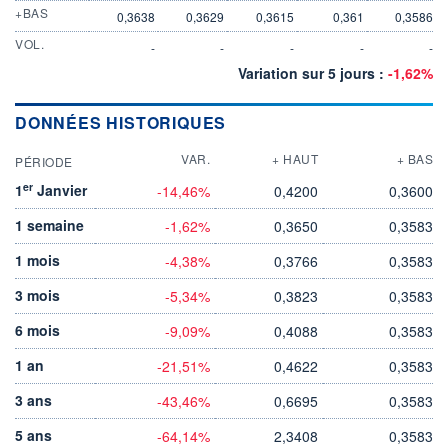
+BAS
0,3638
0,3629
0,3615
0,361
0,3586
VOL.
-
-
-
-
-
Variation sur 5 jours :
-1,62%
DONNÉES HISTORIQUES
VAR.
+ HAUT
+ BAS
PÉRIODE
er
1
Janvier
-14,46%
0,4200
0,3600
1 semaine
-1,62%
0,3650
0,3583
1 mois
-4,38%
0,3766
0,3583
3 mois
-5,34%
0,3823
0,3583
6 mois
-9,09%
0,4088
0,3583
1 an
-21,51%
0,4622
0,3583
3 ans
-43,46%
0,6695
0,3583
5 ans
-64,14%
2,3408
0,3583