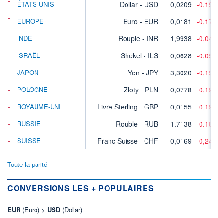
ÉTATS-UNIS
Dollar - USD
0,0209
-0,19
EUROPE
Euro - EUR
0,0181
-0,17
INDE
Roupie - INR
1,9938
-0,04
ISRAËL
Shekel - ILS
0,0628
-0,05
JAPON
Yen - JPY
3,3020
-0,19
POLOGNE
Zloty - PLN
0,0778
-0,19
ROYAUME-UNI
Livre Sterling - GBP
0,0155
-0,19
RUSSIE
Rouble - RUB
1,7138
-0,18
SUISSE
Franc Suisse - CHF
0,0169
-0,24
Toute la parité
CONVERSIONS LES + POPULAIRES
EUR
(Euro) >
USD
(Dollar)