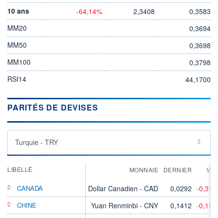
10 ans
-64,14%
2,3408
0,3583
MM20
0,3694
MM50
0,3698
MM100
0,3798
RSI14
44,1700
PARITÉS DE DEVISES
Turquie - TRY
LIBELLÉ
MONNAIE
DERNIER
VA
CANADA
Dollar Canadien - CAD
0,0292
-0,31
CHINE
Yuan Renminbi - CNY
0,1412
-0,19