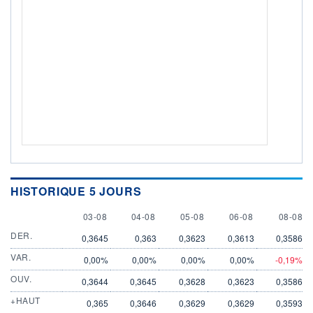
HISTORIQUE 5 JOURS
3 AUGUST
4 AUGUST
5 AUGUST
6 AUGUST
8 AUGU
03-08
04-08
05-08
06-08
08-08
DER.
0,3645
0,363
0,3623
0,3613
0,3586
VAR.
0,00%
0,00%
0,00%
0,00%
-0,19%
OUV.
0,3644
0,3645
0,3628
0,3623
0,3586
+HAUT
0,365
0,3646
0,3629
0,3629
0,3593