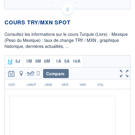
SIX - FOREX 2 DONNÉES TEMPS RÉEL
Politique d'exécution
COURS TRY/MXN SPOT
0,362
Consultez les informations sur le cours Turquie (Livre) - Mexique
0,360
(Peso du Mexique) : taux de change TRY / MXN , graphique
historique, dernières actualités, ...
0,358
08h02
15h29
1J
5J
1M
3M
6M
1A
5A
10A
OUVERTURE
CLÔTURE VEILLE
0,3586
0,3593
Compare
r
+ HAUT
+ BAS
OUV.
+HAUT
+BAS
DER.
VAR.
VOL.
0,3593
0,3586
COTATION SPÉCIFIQUE
MXN/TRY
2,7889
+0,19%
+ PORTEFEUILLE
+ LISTE