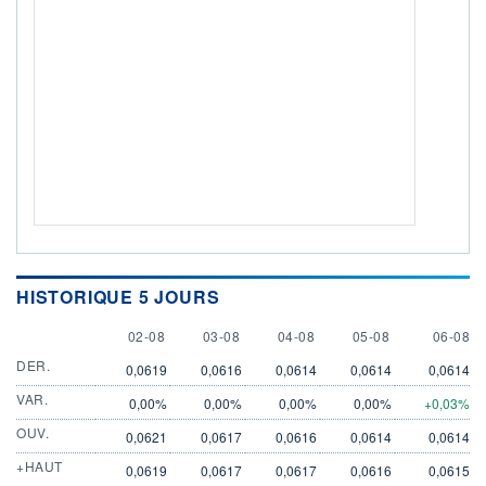
HISTORIQUE 5 JOURS
2 AUGUST
3 AUGUST
4 AUGUST
5 AUGUST
6 AUGU
02-08
03-08
04-08
05-08
06-08
DER.
0,0619
0,0616
0,0614
0,0614
0,0614
VAR.
0,00%
0,00%
0,00%
0,00%
+0,03%
OUV.
0,0621
0,0617
0,0616
0,0614
0,0614
+HAUT
0,0619
0,0617
0,0617
0,0616
0,0615