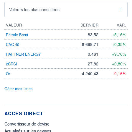
Valeurs les plus consultées
VALEUR
DERNIER
VAR.
83,52
+5,16%
Pétrole Brent
8 699,71
+0,35%
CAC 40
0,461
+9,76%
HAFFNER ENERGY
27,82
+0,80%
2CRSI
4 240,43
-0,16%
Or
Gérer mes listes
ACCÈS DIRECT
Convertisseur de devise
Actualités sur les devises