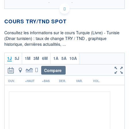
SIX - FOREX 2 DONNÉES TEMPS RÉEL
Politique d'exécution
COURS TRY/TND SPOT
0,0616
0,0615
Consultez les informations sur le cours Turquie (Livre) - Tunisie
(Dinar tunisien) : taux de change TRY / TND , graphique
0,0614
historique, dernières actualités, ...
0,0613
08h02
15h29
1J
5J
1M
3M
6M
1A
5A
10A
OUVERTURE
CLÔTURE VEILLE
0,0614
0,0614
Compare
r
+ HAUT
+ BAS
OUV.
+HAUT
+BAS
DER.
VAR.
VOL.
0,0615
0,0614
COTATION SPÉCIFIQUE
TND/TRY
16,2791
-0,04%
+ PORTEFEUILLE
+ LISTE