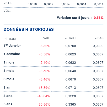
+BAS
0,0618
0,0607
0,0614
0,0614
0,0614
VOL.
-
-
-
-
-
Variation sur 5 jours :
-0,58%
DONNÉES HISTORIQUES
VAR.
+ HAUT
+ BAS
PÉRIODE
er
1
Janvier
-8,82%
0,0700
0,0600
1 semaine
-0,58%
0,0623
0,0607
1 mois
-2,40%
0,0632
0,0607
3 mois
-3,56%
0,0640
0,0607
6 mois
-6,46%
0,0670
0,0607
1 an
-13,39%
0,0713
0,0607
3 ans
-46,34%
0,1228
0,0607
5 ans
-80,86%
0,3365
0,0607