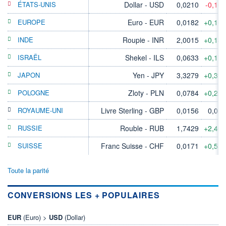
ÉTATS-UNIS
Dollar - USD
0,0210
-0,10
EUROPE
Euro - EUR
0,0182
+0,16
INDE
Roupie - INR
2,0015
+0,14
ISRAËL
Shekel - ILS
0,0633
+0,17
JAPON
Yen - JPY
3,3279
+0,39
POLOGNE
Zloty - PLN
0,0784
+0,22
ROYAUME-UNI
Livre Sterling - GBP
0,0156
0,00
RUSSIE
Rouble - RUB
1,7429
+2,40
SUISSE
Franc Suisse - CHF
0,0171
+0,53
Toute la parité
CONVERSIONS LES + POPULAIRES
EUR
(Euro) >
USD
(Dollar)