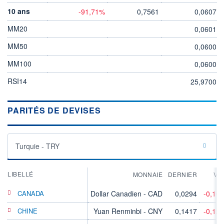
10 ans
-91,71%
0,7561
0,0607
MM20
0,0601
MM50
0,0600
MM100
0,0600
RSI14
25,9700
PARITÉS DE DEVISES
Turquie - TRY
LIBELLÉ
MONNAIE
DERNIER
VA
CANADA
Dollar Canadien - CAD
0,0294
-0,10
CHINE
Yuan Renminbi - CNY
0,1417
-0,12