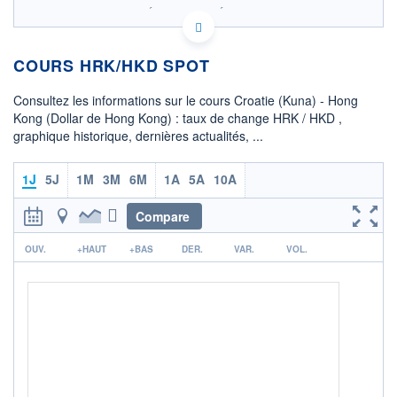
SIX - FOREX 2 DONNÉES TEMPS RÉEL
Politique d'exécution
COURS HRK/HKD SPOT
OUVERTURE
CLÔTURE VEILLE
1,1037
1,1037
Consultez les informations sur le cours Croatie (Kuna) - Hong
+ HAUT
+ BAS
Kong (Dollar de Hong Kong) : taux de change HRK / HKD ,
1,1039
1,1035
graphique historique, dernières actualités, ...
+ PORTEFEUILLE
+ LISTE
1J
5J
1M
3M
6M
1A
5A
10A
Compare
r
OUV.
+HAUT
+BAS
DER.
VAR.
VOL.