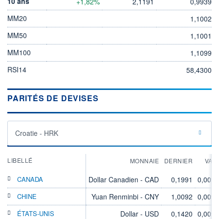
10 ans
+1,82%
2,1191
0,9939
MM20
1,1002
MM50
1,1001
MM100
1,1099
RSI14
58,4300
PARITÉS DE DEVISES
Croatie - HRK
LIBELLÉ
MONNAIE
DERNIER
VAR
CANADA
Dollar Canadien - CAD
0,1991
0,00%
CHINE
Yuan Renminbi - CNY
1,0092
0,00%
ÉTATS-UNIS
Dollar - USD
0,1420
0,00%