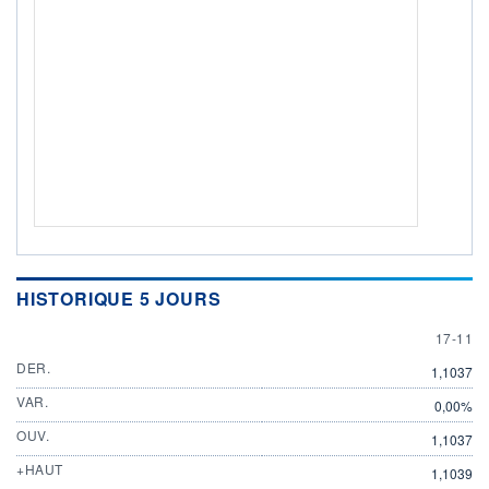
HISTORIQUE 5 JOURS
17 NOV
17-11
DER.
1,1037
VAR.
0,00%
OUV.
1,1037
+HAUT
1,1039