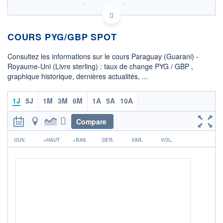
SIX - FOREX 2 DONNÉES TEMPS RÉEL
Politique d'exécution
COURS PYG/GBP SPOT
0,00014
0,00013
Consultez les informations sur le cours Paraguay (Guarani) -
0,00012
Royaume-Uni (Livre sterling) : taux de change PYG / GBP ,
graphique historique, dernières actualités, ...
0,00011
0,00010
08h02
15h29
1J
5J
1M
3M
6M
1A
5A
10A
OUVERTURE
CLÔTURE VEILLE
0,0001
0,0001
Compare
r
+ HAUT
+ BAS
OUV.
+HAUT
+BAS
DER.
VAR.
VOL.
0,0001
0,0001
COTATION SPÉCIFIQUE
GBP/PYG
8 018,7554
0,00%
+ PORTEFEUILLE
+ LISTE