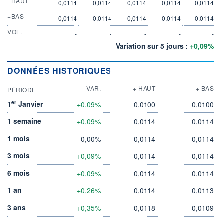
+HAUT
0,0114
0,0114
0,0114
0,0114
0,0114
+BAS
0,0114
0,0114
0,0114
0,0114
0,0114
VOL.
-
-
-
-
-
Variation sur 5 jours :
+0,09%
DONNÉES HISTORIQUES
VAR.
+ HAUT
+ BAS
PÉRIODE
er
1
Janvier
+0,09%
0,0100
0,0100
1 semaine
+0,09%
0,0114
0,0114
1 mois
0,00%
0,0114
0,0114
3 mois
+0,09%
0,0114
0,0114
6 mois
+0,09%
0,0114
0,0114
1 an
+0,26%
0,0114
0,0113
3 ans
+0,35%
0,0118
0,0109