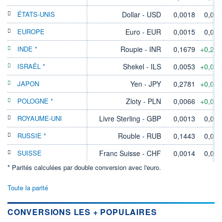
ÉTATS-UNIS
Dollar - USD
0,0018
0,00
EUROPE
Euro - EUR
0,0015
0,00
INDE *
Roupie - INR
0,1679
+0,22
ISRAËL *
Shekel - ILS
0,0053
+0,02
JAPON
Yen - JPY
0,2781
+0,01
POLOGNE *
Zloty - PLN
0,0066
+0,02
ROYAUME-UNI
Livre Sterling - GBP
0,0013
0,00
RUSSIE *
Rouble - RUB
0,1443
0,00
SUISSE
Franc Suisse - CHF
0,0014
0,00
* Parités calculées par double conversion avec l'euro.
Toute la parité
CONVERSIONS LES + POPULAIRES