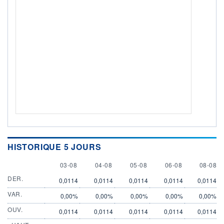
HISTORIQUE 5 JOURS
3 AUGUST
4 AUGUST
5 AUGUST
6 AUGUST
8 AUGU
03-08
04-08
05-08
06-08
08-08
DER.
0,0114
0,0114
0,0114
0,0114
0,0114
VAR.
0,00%
0,00%
0,00%
0,00%
0,00%
OUV.
0,0114
0,0114
0,0114
0,0114
0,0114