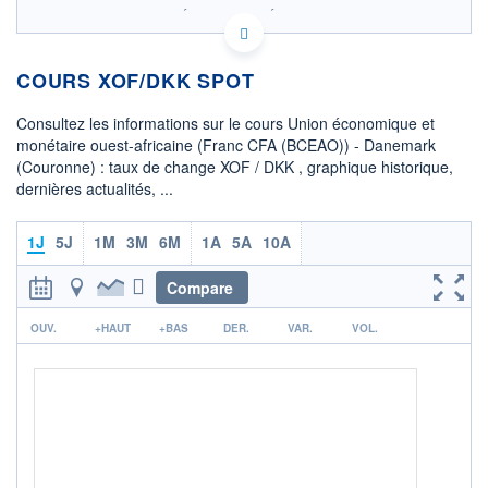
SIX - FOREX 2 DONNÉES TEMPS RÉEL
Politique d'exécution
COURS XOF/DKK SPOT
0,011405
0,011400
Consultez les informations sur le cours Union économique et
0,011395
monétaire ouest-africaine (Franc CFA (BCEAO)) - Danemark
(Couronne) : taux de change XOF / DKK , graphique historique,
0,011390
dernières actualités, ...
0,011385
08h02
15h29
1J
5J
1M
3M
6M
1A
5A
10A
OUVERTURE
CLÔTURE VEILLE
0,0114
0,0114
Compare
+ HAUT
+ BAS
0,0114
0,0114
r
OUV.
+HAUT
+BAS
DER.
VAR.
VOL.
+ PORTEFEUILLE
+ LISTE