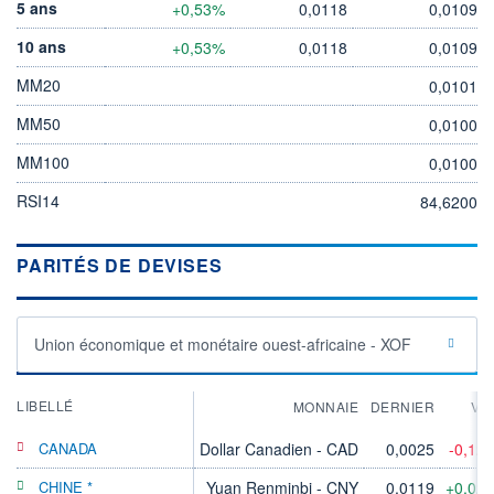
5 ans
+0,53%
0,0118
0,0109
10 ans
+0,53%
0,0118
0,0109
MM20
0,0101
MM50
0,0100
MM100
0,0100
RSI14
84,6200
PARITÉS DE DEVISES
Union économique et monétaire ouest-africaine - XOF
LIBELLÉ
MONNAIE
DERNIER
VA
CANADA
Dollar Canadien - CAD
0,0025
-0,12
CHINE *
Yuan Renminbi - CNY
0,0119
+0,02