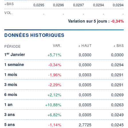
+BAS
0,0295
0,0296
0,0297
0,0294
0,0294
VOL.
-
-
-
-
-
Variation sur 5 jours :
-0,34%
DONNÉES HISTORIQUES
VAR.
+ HAUT
+ BAS
PÉRIODE
er
1
Janvier
+5,71%
0,0300
0,0300
1 semaine
-0,34%
0,0300
0,0294
1 mois
-1,96%
0,0303
0,0291
3 mois
-2,29%
0,0305
0,0291
6 mois
+2,12%
0,0305
0,0269
1 an
+10,88%
0,0305
0,0263
3 ans
+6,82%
0,0305
0,0249
5 ans
-1,14%
2,7725
0,0245