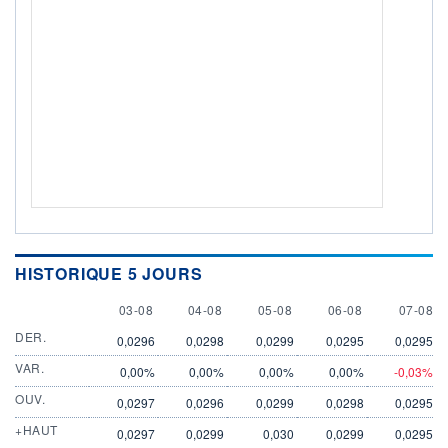
HISTORIQUE 5 JOURS
3 AUGUST
4 AUGUST
5 AUGUST
6 AUGUST
7 AUGU
03-08
04-08
05-08
06-08
07-08
DER.
0,0296
0,0298
0,0299
0,0295
0,0295
VAR.
0,00%
0,00%
0,00%
0,00%
-0,03%
OUV.
0,0297
0,0296
0,0299
0,0298
0,0295
+HAUT
0,0297
0,0299
0,030
0,0299
0,0295