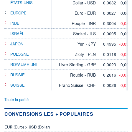
ÉTATS-UNIS
Dollar - USD
0,0032
0,00
EUROPE
Euro - EUR
0,0027
0,00
INDE
Roupie - INR
0,3004
-0,08
ISRAËL
Shekel - ILS
0,0095
0,00
JAPON
Yen - JPY
0,4995
-0,03
POLOGNE
Zloty - PLN
0,0118
-0,08
ROYAUME-UNI
Livre Sterling - GBP
0,0023
0,00
RUSSIE
Rouble - RUB
0,2616
-0,07
SUISSE
Franc Suisse - CHF
0,0026
-0,04
Toute la parité
CONVERSIONS LES + POPULAIRES
EUR
(Euro) >
USD
(Dollar)